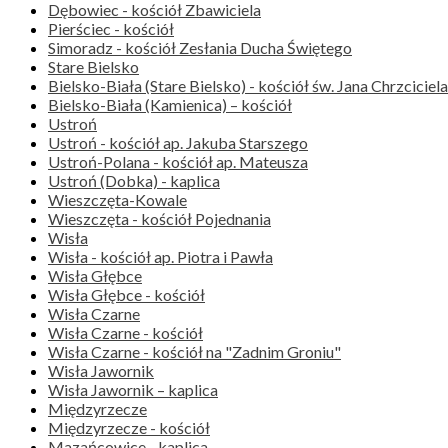
Dębowiec - kościół Zbawiciela
Pierściec - kościół
Simoradz - kościół Zesłania Ducha Świętego
Stare Bielsko
Bielsko-Biała (Stare Bielsko) - kościół św. Jana Chrzciciela
Bielsko-Biała (Kamienica) – kościół
Ustroń
Ustroń - kościół ap. Jakuba Starszego
Ustroń-Polana - kościół ap. Mateusza
Ustroń (Dobka) - kaplica
Wieszczęta-Kowale
Wieszczęta - kościół Pojednania
Wisła
Wisła - kościół ap. Piotra i Pawła
Wisła Głębce
Wisła Głębce - kościół
Wisła Czarne
Wisła Czarne - kościół
Wisła Czarne - kościół na "Zadnim Groniu"
Wisła Jawornik
Wisła Jawornik – kaplica
Międzyrzecze
Międzyrzecze - kościół
Mazańcowice - kaplica