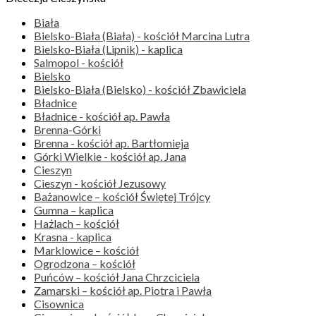
Biała
Bielsko-Biała (Biała) - kościół Marcina Lutra
Bielsko-Biała (Lipnik) - kaplica
Salmopol - kościół
Bielsko
Bielsko-Biała (Bielsko) - kościół Zbawiciela
Bładnice
Bładnice - kościół ap. Pawła
Brenna-Górki
Brenna - kościół ap. Bartłomieja
Górki Wielkie - kościół ap. Jana
Cieszyn
Cieszyn - kościół Jezusowy
Bażanowice – kościół Świętej Trójcy
Gumna – kaplica
Hażlach – kościół
Krasna - kaplica
Marklowice – kościół
Ogrodzona – kościół
Puńców – kościół Jana Chrzciciela
Zamarski – kościół ap. Piotra i Pawła
Cisownica