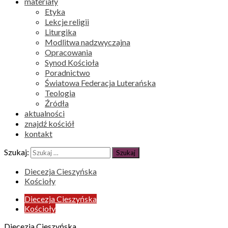
materiały
Etyka
Lekcje religii
Liturgika
Modlitwa nadzwyczajna
Opracowania
Synod Kościoła
Poradnictwo
Światowa Federacja Luterańska
Teologia
Źródła
aktualności
znajdź kościół
kontakt
Szukaj:
Diecezja Cieszyńska
Kościoły
Diecezja Cieszyńska
Kościoły
Diecezja Cieszyńska