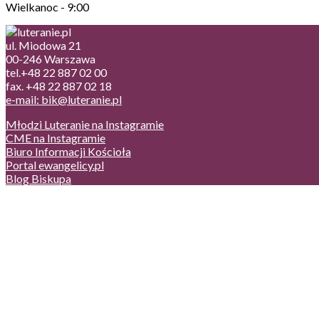
Wielkanoc - 9:00
ul. Miodowa 21
00-246 Warszawa
tel.+48 22 887 02 00
fax. +48 22 887 02 18
e-mail: bik@luteranie.pl
Młodzi Luteranie na Instagramie
CME na Instagramie
Biuro Informacji Kościoła
Portal ewangelicy.pl
Blog Biskupa
Poczta
Prywatność, cookies
English version
Status usług
Facebook
Twitter
Youtube
Instagram