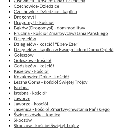
Cisownica – kościół Jana Chrzciciela
Czechowice-Dziedzice
Czechowice-Dziedzice - kaplica
Drogomyśl
Drogomyśl - kościół
Bąków (Drogomyśl) - dom modlitwy
Pruchna - kościół Zmartwychwstania Pańskiego
Dzięgielów
Dzięgielów - kościół "Eben-Ezer"
Dzięgielów - kaplica w Ewangelickim Domu Opieki
Goleszów
Goleszów - kościół
Godziszów - kościół
Kisielów - kościół
Kozakowice Dolne - kościół
Leszna Górna - kościół Świętej Trójcy
Istebna
Istebna - kościół
Jaworze
Jaworze - kościół
Jasienica - kościół Zmartwychwstania Pańskiego
Świętoszówka - kaplica
Skoczów
Skoczów - kościół Świętej Trójcy