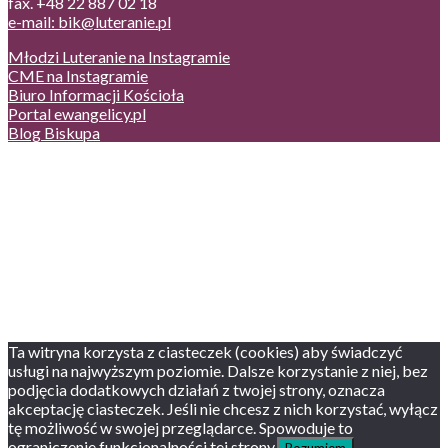
fax. +48 22 887 02 18
e-mail: bik@luteranie.pl
Młodzi Luteranie na Instagramie
CME na Instagramie
Biuro Informacji Kościoła
Portal ewangelicy.pl
Blog Biskupa
Poczta
Prywatność, cookies
English version
Status usług
Facebook
Twitter
Youtube
Instagram
Ta witryna korzysta z ciasteczek (cookies) aby świadczyć
usługi na najwyższym poziomie. Dalsze korzystanie z niej, bez
podjęcia dodatkowych działań z twojej strony, oznacza
akceptację ciasteczek. Jeśli nie chcesz z nich korzystać, wyłącz
tę możliwość w swojej przeglądarce. Spowoduje to
ograniczenie funkcjonalności tej strony.