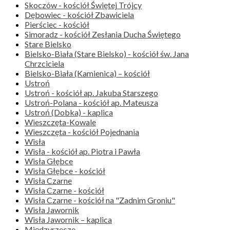
Skoczów - kościół Świętej Trójcy
Dębowiec - kościół Zbawiciela
Pierściec - kościół
Simoradz - kościół Zesłania Ducha Świętego
Stare Bielsko
Bielsko-Biała (Stare Bielsko) - kościół św. Jana
Chrzciciela
Bielsko-Biała (Kamienica) – kościół
Ustroń
Ustroń - kościół ap. Jakuba Starszego
Ustroń-Polana - kościół ap. Mateusza
Ustroń (Dobka) - kaplica
Wieszczęta-Kowale
Wieszczęta - kościół Pojednania
Wisła
Wisła - kościół ap. Piotra i Pawła
Wisła Głębce
Wisła Głębce - kościół
Wisła Czarne
Wisła Czarne - kościół
Wisła Czarne - kościół na "Zadnim Groniu"
Wisła Jawornik
Wisła Jawornik – kaplica
Międzyrzecze