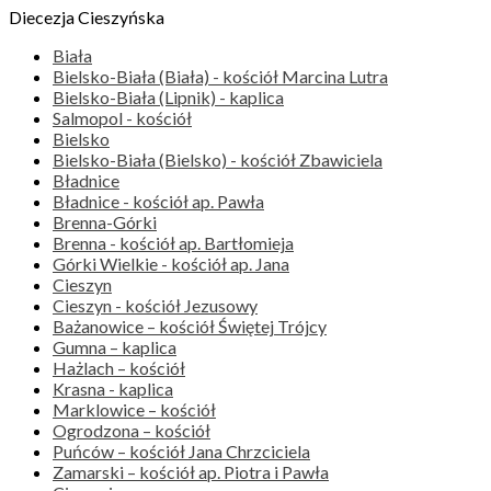
Diecezja Cieszyńska
Biała
Bielsko-Biała (Biała) - kościół Marcina Lutra
Bielsko-Biała (Lipnik) - kaplica
Salmopol - kościół
Bielsko
Bielsko-Biała (Bielsko) - kościół Zbawiciela
Bładnice
Bładnice - kościół ap. Pawła
Brenna-Górki
Brenna - kościół ap. Bartłomieja
Górki Wielkie - kościół ap. Jana
Cieszyn
Cieszyn - kościół Jezusowy
Bażanowice – kościół Świętej Trójcy
Gumna – kaplica
Hażlach – kościół
Krasna - kaplica
Marklowice – kościół
Ogrodzona – kościół
Puńców – kościół Jana Chrzciciela
Zamarski – kościół ap. Piotra i Pawła