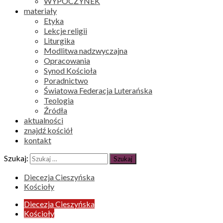
WYPOCZYNEK
materiały
Etyka
Lekcje religii
Liturgika
Modlitwa nadzwyczajna
Opracowania
Synod Kościoła
Poradnictwo
Światowa Federacja Luterańska
Teologia
Źródła
aktualności
znajdź kościół
kontakt
Szukaj:
Diecezja Cieszyńska
Kościoły
Diecezja Cieszyńska
Kościoły