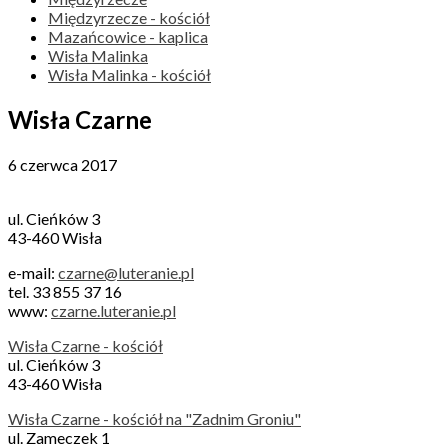
Międzyrzecze - kościół
Mazańcowice - kaplica
Wisła Malinka
Wisła Malinka - kościół
Wisła Czarne
6 czerwca 2017
ul. Cieńków 3
43-460 Wisła
e-mail:
czarne@luteranie.pl
tel. 33 855 37 16
www:
czarne.luteranie.pl
Wisła Czarne - kościół
ul. Cieńków 3
43-460 Wisła
Wisła Czarne - kościół na "Zadnim Groniu"
ul. Zameczek 1