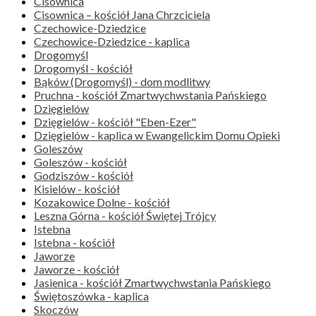
Cisownica
Cisownica – kościół Jana Chrzciciela
Czechowice-Dziedzice
Czechowice-Dziedzice - kaplica
Drogomyśl
Drogomyśl - kościół
Bąków (Drogomyśl) - dom modlitwy
Pruchna - kościół Zmartwychwstania Pańskiego
Dzięgielów
Dzięgielów - kościół "Eben-Ezer"
Dzięgielów - kaplica w Ewangelickim Domu Opieki
Goleszów
Goleszów - kościół
Godziszów - kościół
Kisielów - kościół
Kozakowice Dolne - kościół
Leszna Górna - kościół Świętej Trójcy
Istebna
Istebna - kościół
Jaworze
Jaworze - kościół
Jasienica - kościół Zmartwychwstania Pańskiego
Świętoszówka - kaplica
Skoczów