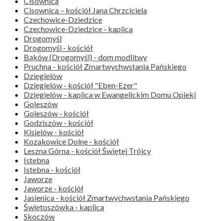
Cisownica
Cisownica – kościół Jana Chrzciciela
Czechowice-Dziedzice
Czechowice-Dziedzice - kaplica
Drogomyśl
Drogomyśl - kościół
Bąków (Drogomyśl) - dom modlitwy
Pruchna - kościół Zmartwychwstania Pańskiego
Dzięgielów
Dzięgielów - kościół "Eben-Ezer"
Dzięgielów - kaplica w Ewangelickim Domu Opieki
Goleszów
Goleszów - kościół
Godziszów - kościół
Kisielów - kościół
Kozakowice Dolne - kościół
Leszna Górna - kościół Świętej Trójcy
Istebna
Istebna - kościół
Jaworze
Jaworze - kościół
Jasienica - kościół Zmartwychwstania Pańskiego
Świętoszówka - kaplica
Skoczów