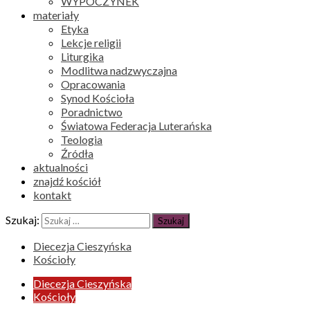
WYPOCZYNEK
materiały
Etyka
Lekcje religii
Liturgika
Modlitwa nadzwyczajna
Opracowania
Synod Kościoła
Poradnictwo
Światowa Federacja Luterańska
Teologia
Źródła
aktualności
znajdź kościół
kontakt
Szukaj:
Diecezja Cieszyńska
Kościoły
Diecezja Cieszyńska
Kościoły