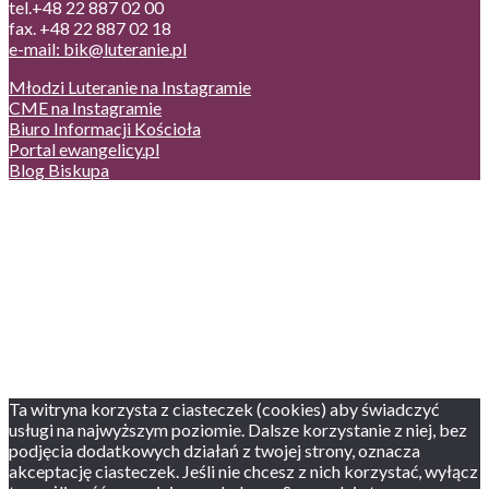
tel.+48 22 887 02 00
fax. +48 22 887 02 18
e-mail: bik@luteranie.pl
Młodzi Luteranie na Instagramie
CME na Instagramie
Biuro Informacji Kościoła
Portal ewangelicy.pl
Blog Biskupa
Poczta
Prywatność, cookies
English version
Status usług
Facebook
Twitter
Youtube
Instagram
Ta witryna korzysta z ciasteczek (cookies) aby świadczyć
usługi na najwyższym poziomie. Dalsze korzystanie z niej, bez
podjęcia dodatkowych działań z twojej strony, oznacza
akceptację ciasteczek. Jeśli nie chcesz z nich korzystać, wyłącz