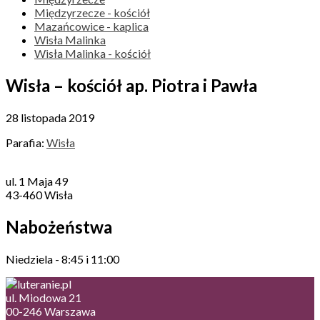
Międzyrzecze - kościół
Mazańcowice - kaplica
Wisła Malinka
Wisła Malinka - kościół
Wisła – kościół ap. Piotra i Pawła
28 listopada 2019
Parafia:
Wisła
ul. 1 Maja 49
43-460 Wisła
Nabożeństwa
Niedziela - 8:45 i 11:00
ul. Miodowa 21
00-246 Warszawa