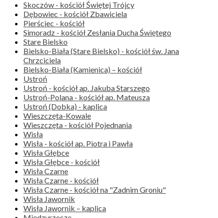
Skoczów - kościół Świętej Trójcy
Dębowiec - kościół Zbawiciela
Pierściec - kościół
Simoradz - kościół Zesłania Ducha Świętego
Stare Bielsko
Bielsko-Biała (Stare Bielsko) - kościół św. Jana
Chrzciciela
Bielsko-Biała (Kamienica) – kościół
Ustroń
Ustroń - kościół ap. Jakuba Starszego
Ustroń-Polana - kościół ap. Mateusza
Ustroń (Dobka) - kaplica
Wieszczęta-Kowale
Wieszczęta - kościół Pojednania
Wisła
Wisła - kościół ap. Piotra i Pawła
Wisła Głębce
Wisła Głębce - kościół
Wisła Czarne
Wisła Czarne - kościół
Wisła Czarne - kościół na "Zadnim Groniu"
Wisła Jawornik
Wisła Jawornik – kaplica
Międzyrzecze