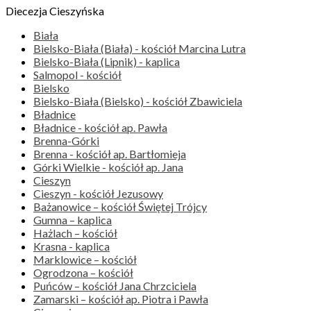
Diecezja Cieszyńska
Biała
Bielsko-Biała (Biała) - kościół Marcina Lutra
Bielsko-Biała (Lipnik) - kaplica
Salmopol - kościół
Bielsko
Bielsko-Biała (Bielsko) - kościół Zbawiciela
Bładnice
Bładnice - kościół ap. Pawła
Brenna-Górki
Brenna - kościół ap. Bartłomieja
Górki Wielkie - kościół ap. Jana
Cieszyn
Cieszyn - kościół Jezusowy
Bażanowice – kościół Świętej Trójcy
Gumna – kaplica
Hażlach – kościół
Krasna - kaplica
Marklowice – kościół
Ogrodzona – kościół
Puńców – kościół Jana Chrzciciela
Zamarski – kościół ap. Piotra i Pawła