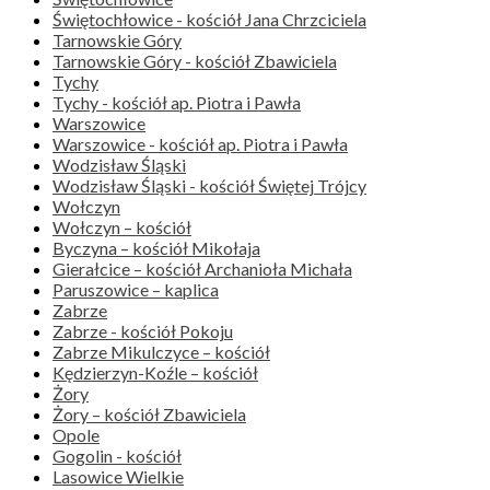
Świętochłowice - kościół Jana Chrzciciela
Tarnowskie Góry
Tarnowskie Góry - kościół Zbawiciela
Tychy
Tychy - kościół ap. Piotra i Pawła
Warszowice
Warszowice - kościół ap. Piotra i Pawła
Wodzisław Śląski
Wodzisław Śląski - kościół Świętej Trójcy
Wołczyn
Wołczyn – kościół
Byczyna – kościół Mikołaja
Gierałcice – kościół Archanioła Michała
Paruszowice – kaplica
Zabrze
Zabrze - kościół Pokoju
Zabrze Mikulczyce – kościół
Kędzierzyn-Koźle – kościół
Żory
Żory – kościół Zbawiciela
Opole
Gogolin - kościół
Lasowice Wielkie