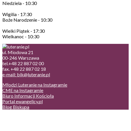
Niedziela - 10:30
Wigilia - 17:30
Boże Narodzenie - 10:30
Wielki Piątek - 17:30
Wielkanoc - 10:30
ul. Miodowa 21
00-246 Warszawa
tel.+48 22 887 02 00
fax. +48 22 887 02 18
e-mail: bik@luteranie.pl
Młodzi Luteranie na Instagramie
CME na Instagramie
Biuro Informacji Kościoła
Portal ewangelicy.pl
Blog Biskupa
Poczta
Prywatność, cookies
English version