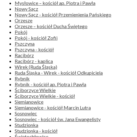
Mysłowice – kościół ap. Piotra i Pawła
Nowy Sącz
Nowy Sącz - kościół Przemienienia Pańskiego
Orzesze
Orzesze – kościół Ducha Świętego
Pokój
Pokój - kościół Zofii
Pszczyna
Pszczyna - kościół
Racibórz
Racibórz - kaplica
Wirek (Ruda Śląska)
Ruda Śląska - Wirek - kościół Odkupiciela
Rybnik
Rybnik - kościół ap. Piotra i Pawła
Ściborzyce Wielkie
Ściborzyce Wielkie - kościół
Siemianowice
Siemianowice - kościół Marcin Lutra
Sosnowiec
Sosnowiec - kościół św. Jana Ewangelisty
Studzionka
Studzionka - kościół
Świętochłowice