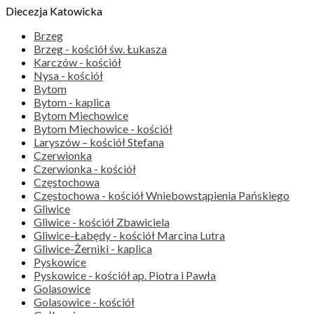
Diecezja Katowicka
Brzeg
Brzeg - kościół św. Łukasza
Karczów - kościół
Nysa - kościół
Bytom
Bytom - kaplica
Bytom Miechowice
Bytom Miechowice - kościół
Laryszów – kościół Stefana
Czerwionka
Czerwionka - kościół
Częstochowa
Częstochowa - kościół Wniebowstąpienia Pańskiego
Gliwice
Gliwice - kościół Zbawiciela
Gliwice-Łabędy - kościół Marcina Lutra
Gliwice-Żerniki - kaplica
Pyskowice
Pyskowice - kościół ap. Piotra i Pawła
Golasowice
Golasowice - kościół