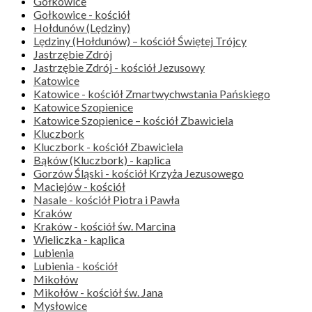
Gołkowice
Gołkowice - kościół
Hołdunów (Lędziny)
Lędziny (Hołdunów) – kościół Świętej Trójcy
Jastrzębie Zdrój
Jastrzębie Zdrój - kościół Jezusowy
Katowice
Katowice - kościół Zmartwychwstania Pańskiego
Katowice Szopienice
Katowice Szopienice – kościół Zbawiciela
Kluczbork
Kluczbork - kościół Zbawiciela
Bąków (Kluczbork) - kaplica
Gorzów Śląski - kościół Krzyża Jezusowego
Maciejów - kościół
Nasale - kościół Piotra i Pawła
Kraków
Kraków - kościół św. Marcina
Wieliczka - kaplica
Lubienia
Lubienia - kościół
Mikołów
Mikołów - kościół św. Jana
Mysłowice