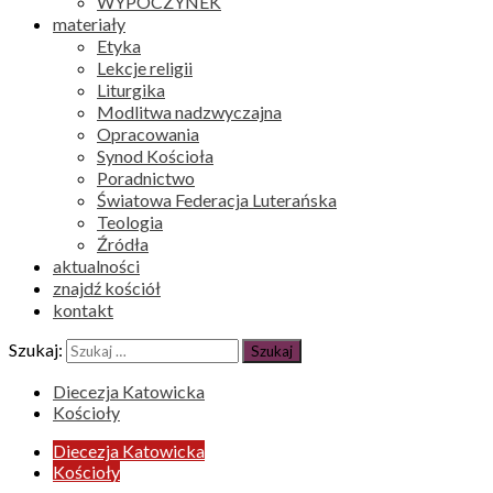
WYPOCZYNEK
materiały
Etyka
Lekcje religii
Liturgika
Modlitwa nadzwyczajna
Opracowania
Synod Kościoła
Poradnictwo
Światowa Federacja Luterańska
Teologia
Źródła
aktualności
znajdź kościół
kontakt
Szukaj:
Diecezja Katowicka
Kościoły
Diecezja Katowicka
Kościoły