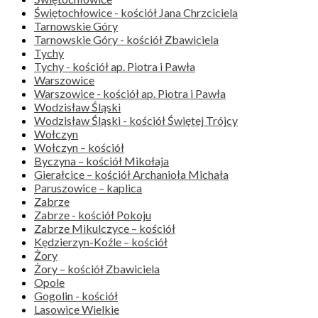
Świętochłowice - kościół Jana Chrzciciela
Tarnowskie Góry
Tarnowskie Góry - kościół Zbawiciela
Tychy
Tychy - kościół ap. Piotra i Pawła
Warszowice
Warszowice - kościół ap. Piotra i Pawła
Wodzisław Śląski
Wodzisław Śląski - kościół Świętej Trójcy
Wołczyn
Wołczyn – kościół
Byczyna – kościół Mikołaja
Gierałcice – kościół Archanioła Michała
Paruszowice – kaplica
Zabrze
Zabrze - kościół Pokoju
Zabrze Mikulczyce – kościół
Kędzierzyn-Koźle – kościół
Żory
Żory – kościół Zbawiciela
Opole
Gogolin - kościół
Lasowice Wielkie