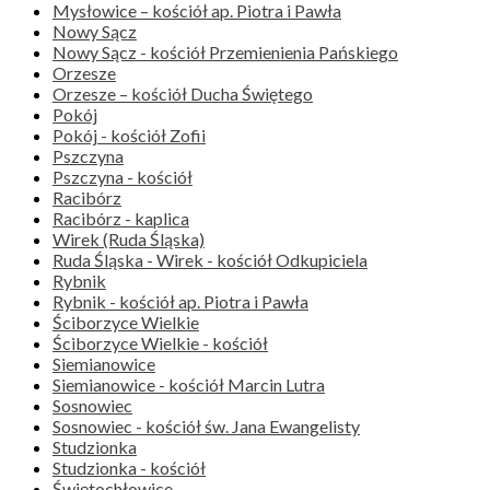
Mysłowice – kościół ap. Piotra i Pawła
Nowy Sącz
Nowy Sącz - kościół Przemienienia Pańskiego
Orzesze
Orzesze – kościół Ducha Świętego
Pokój
Pokój - kościół Zofii
Pszczyna
Pszczyna - kościół
Racibórz
Racibórz - kaplica
Wirek (Ruda Śląska)
Ruda Śląska - Wirek - kościół Odkupiciela
Rybnik
Rybnik - kościół ap. Piotra i Pawła
Ściborzyce Wielkie
Ściborzyce Wielkie - kościół
Siemianowice
Siemianowice - kościół Marcin Lutra
Sosnowiec
Sosnowiec - kościół św. Jana Ewangelisty
Studzionka
Studzionka - kościół
Świętochłowice