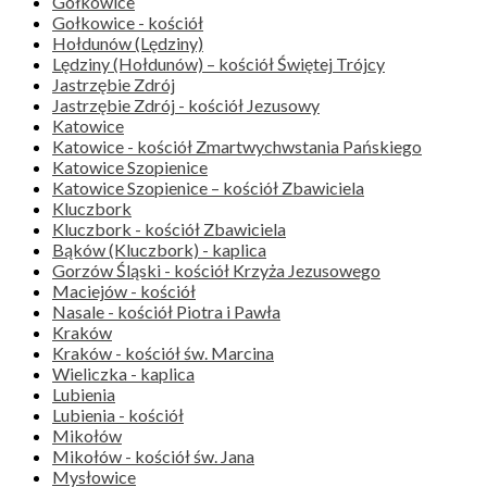
Gołkowice
Gołkowice - kościół
Hołdunów (Lędziny)
Lędziny (Hołdunów) – kościół Świętej Trójcy
Jastrzębie Zdrój
Jastrzębie Zdrój - kościół Jezusowy
Katowice
Katowice - kościół Zmartwychwstania Pańskiego
Katowice Szopienice
Katowice Szopienice – kościół Zbawiciela
Kluczbork
Kluczbork - kościół Zbawiciela
Bąków (Kluczbork) - kaplica
Gorzów Śląski - kościół Krzyża Jezusowego
Maciejów - kościół
Nasale - kościół Piotra i Pawła
Kraków
Kraków - kościół św. Marcina
Wieliczka - kaplica
Lubienia
Lubienia - kościół
Mikołów
Mikołów - kościół św. Jana
Mysłowice