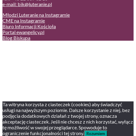
e-mail: bik@luteranie.pl
Młodzi Luteranie na Instagramie
CME na Instagramie
Biuro Informacji Kościoła
Portal ewangelicy.pl
Blog Biskupa
Poczta
Prywatność, cookies
English version
Status usług
Facebook
Twitter
Youtube
Instagram
Ta witryna korzysta z ciasteczek (cookies) aby świadczyć
usługi na najwyższym poziomie. Dalsze korzystanie z niej, bez
podjęcia dodatkowych działań z twojej strony, oznacza
akceptację ciasteczek. Jeśli nie chcesz z nich korzystać, wyłącz
tę możliwość w swojej przeglądarce. Spowoduje to
ograniczenie funkcjonalności tej strony.
Rozumiem