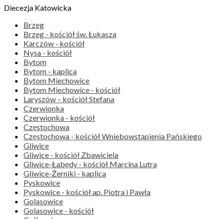
Diecezja Katowicka
Brzeg
Brzeg - kościół św. Łukasza
Karczów - kościół
Nysa - kościół
Bytom
Bytom - kaplica
Bytom Miechowice
Bytom Miechowice - kościół
Laryszów – kościół Stefana
Czerwionka
Czerwionka - kościół
Częstochowa
Częstochowa - kościół Wniebowstąpienia Pańskiego
Gliwice
Gliwice - kościół Zbawiciela
Gliwice-Łabędy - kościół Marcina Lutra
Gliwice-Żerniki - kaplica
Pyskowice
Pyskowice - kościół ap. Piotra i Pawła
Golasowice
Golasowice - kościół