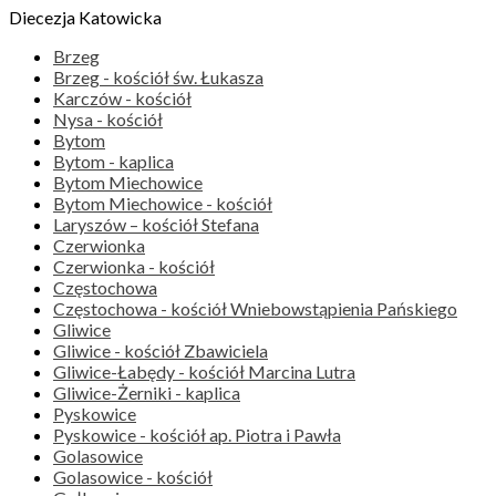
Diecezja Katowicka
Brzeg
Brzeg - kościół św. Łukasza
Karczów - kościół
Nysa - kościół
Bytom
Bytom - kaplica
Bytom Miechowice
Bytom Miechowice - kościół
Laryszów – kościół Stefana
Czerwionka
Czerwionka - kościół
Częstochowa
Częstochowa - kościół Wniebowstąpienia Pańskiego
Gliwice
Gliwice - kościół Zbawiciela
Gliwice-Łabędy - kościół Marcina Lutra
Gliwice-Żerniki - kaplica
Pyskowice
Pyskowice - kościół ap. Piotra i Pawła
Golasowice
Golasowice - kościół