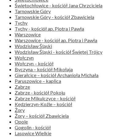
Świętochłowice - kościół Jana Chrzciciela
Tarnowskie Góry
Tarnowskie Góry - kościół Zbawiciela
Tychy
Tychy - kościół ap. Piotra i Pawła
Warszowice
Warszowice - kościół ap. Piotra i Pawła
Wodzisław Śląski
Wodzisław Śląski - kościół Świętej Trójcy
Wołczyn
Wołczyn – kościół
Byczyna – kościół Mikołaja
Gierałcice – kościół Archanioła Michała
Paruszowice – kaplica
Zabrze
Zabrze - kościół Pokoju
Zabrze Mikulczyce – kościół
Kędzierzyn-Koźle – kościół
Żory
Żory – kościół Zbawiciela
Opole
Gogolin - kościół
Lasowice Wielkie