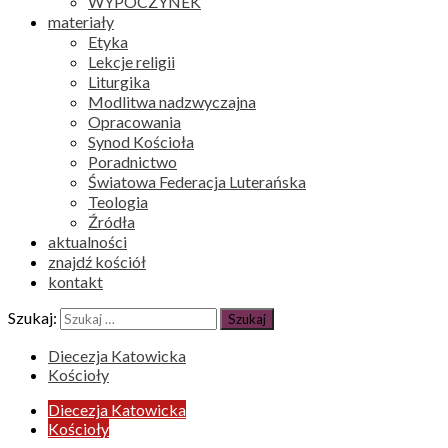
WYPOCZYNEK
materiały
Etyka
Lekcje religii
Liturgika
Modlitwa nadzwyczajna
Opracowania
Synod Kościoła
Poradnictwo
Światowa Federacja Luterańska
Teologia
Źródła
aktualności
znajdź kościół
kontakt
Szukaj:
Diecezja Katowicka
Kościoły
Diecezja Katowicka
Kościoły