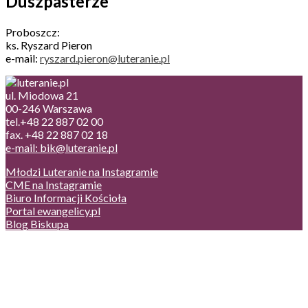
Duszpasterze
Proboszcz:
ks. Ryszard Pieron
e-mail:
ryszard.pieron@luteranie.pl
ul. Miodowa 21
00-246 Warszawa
tel.+48 22 887 02 00
fax. +48 22 887 02 18
e-mail: bik@luteranie.pl
Młodzi Luteranie na Instagramie
CME na Instagramie
Biuro Informacji Kościoła
Portal ewangelicy.pl
Blog Biskupa
Poczta
Prywatność, cookies
English version
Status usług