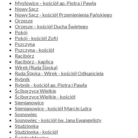
Mysłowice – kościół ap. Piotra i Pawła
Nowy Sącz
Nowy Sącz - kościół Przemienienia Pańskiego
Orzesze
Orzesze – kościół Ducha Świętego
Pokój
Pokój - kościół Zofii
Pszczyna
Pszczyna - kościół
Racibórz
Racibórz - kaplica
Wirek (Ruda Śląska)
Ruda Śląska - Wirek - kościół Odkupiciela
Rybnik
Rybnik - kościół ap. Piotra i Pawła
Ściborzyce Wielkie
Ściborzyce Wielkie - kościół
Siemianowice
Siemianowice - kościół Marcin Lutra
Sosnowiec
Sosnowiec - kościół św. Jana Ewangelisty
Studzionka
Studzionka - kościół
Świętochłowice