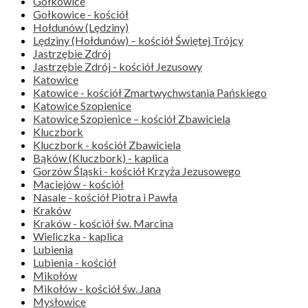
Gołkowice
Gołkowice - kościół
Hołdunów (Lędziny)
Lędziny (Hołdunów) – kościół Świętej Trójcy
Jastrzębie Zdrój
Jastrzębie Zdrój - kościół Jezusowy
Katowice
Katowice - kościół Zmartwychwstania Pańskiego
Katowice Szopienice
Katowice Szopienice – kościół Zbawiciela
Kluczbork
Kluczbork - kościół Zbawiciela
Bąków (Kluczbork) - kaplica
Gorzów Śląski - kościół Krzyża Jezusowego
Maciejów - kościół
Nasale - kościół Piotra i Pawła
Kraków
Kraków - kościół św. Marcina
Wieliczka - kaplica
Lubienia
Lubienia - kościół
Mikołów
Mikołów - kościół św. Jana
Mysłowice