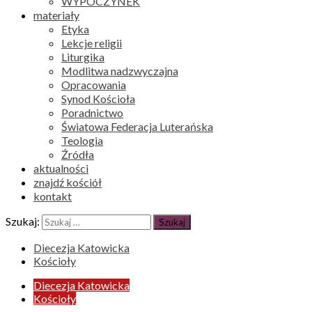
WYPOCZYNEK
materiały
Etyka
Lekcje religii
Liturgika
Modlitwa nadzwyczajna
Opracowania
Synod Kościoła
Poradnictwo
Światowa Federacja Luterańska
Teologia
Źródła
aktualności
znajdź kościół
kontakt
Szukaj:
Diecezja Katowicka
Kościoły
Diecezja Katowicka
Kościoły