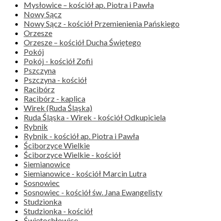
Mysłowice – kościół ap. Piotra i Pawła
Nowy Sącz
Nowy Sącz - kościół Przemienienia Pańskiego
Orzesze
Orzesze – kościół Ducha Świętego
Pokój
Pokój - kościół Zofii
Pszczyna
Pszczyna - kościół
Racibórz
Racibórz - kaplica
Wirek (Ruda Śląska)
Ruda Śląska - Wirek - kościół Odkupiciela
Rybnik
Rybnik - kościół ap. Piotra i Pawła
Ściborzyce Wielkie
Ściborzyce Wielkie - kościół
Siemianowice
Siemianowice - kościół Marcin Lutra
Sosnowiec
Sosnowiec - kościół św. Jana Ewangelisty
Studzionka
Studzionka - kościół
Świętochłowice