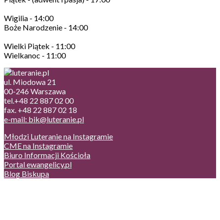
Wigilia - 14:00
Boże Narodzenie - 14:00
Wielki Piątek - 11:00
Wielkanoc - 11:00
ul. Miodowa 21
00-246 Warszawa
tel.+48 22 887 02 00
fax. +48 22 887 02 18
e-mail: bik@luteranie.pl
Młodzi Luteranie na Instagramie
CME na Instagramie
Biuro Informacji Kościoła
Portal ewangelicy.pl
Blog Biskupa
Poczta
Prywatność, cookies
English version
Status usług