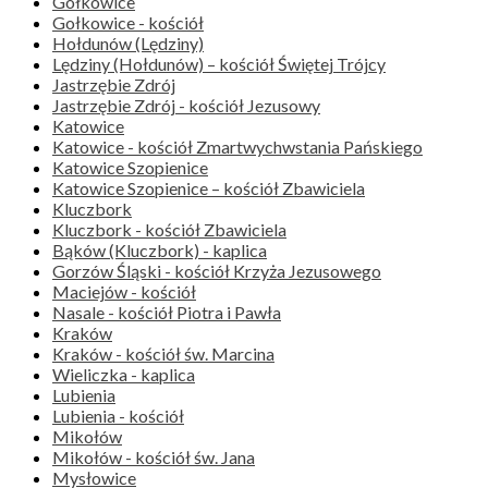
Gołkowice
Gołkowice - kościół
Hołdunów (Lędziny)
Lędziny (Hołdunów) – kościół Świętej Trójcy
Jastrzębie Zdrój
Jastrzębie Zdrój - kościół Jezusowy
Katowice
Katowice - kościół Zmartwychwstania Pańskiego
Katowice Szopienice
Katowice Szopienice – kościół Zbawiciela
Kluczbork
Kluczbork - kościół Zbawiciela
Bąków (Kluczbork) - kaplica
Gorzów Śląski - kościół Krzyża Jezusowego
Maciejów - kościół
Nasale - kościół Piotra i Pawła
Kraków
Kraków - kościół św. Marcina
Wieliczka - kaplica
Lubienia
Lubienia - kościół
Mikołów
Mikołów - kościół św. Jana
Mysłowice