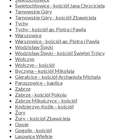
Świętochłowice - kościół Jana Chrzciciela
Tarnowskie Góry
Tarnowskie Góry - kościół Zbawiciela
Tychy
Tychy - kościół ap. Piotra i Pawła
Warszowice
Warszowice - kościół ap. Piotra i Pawła
Wodzisław Śląski
Wodzisław Śląski - kościół Świętej Trójcy
Wołczyn
Wołczyn – kościół
Byczyna – kościół Mikołaja
Gierałcice – kościół Archanioła Michała
Paruszowice – kaplica
Zabrze
Zabrze - kościół Pokoju
Zabrze Mikulczyce – kościół
Kędzierzyn-Koźle – kościół
Żory
Żory – kościół Zbawiciela
Opole
Gogolin - kościół
Lasowice Wielkie