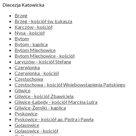
Diecezja Katowicka
Brzeg
Brzeg - kościół św. Łukasza
Karczów - kościół
Nysa - kościół
Bytom
Bytom - kaplica
Bytom Miechowice
Bytom Miechowice - kościół
Laryszów – kościół Stefana
Czerwionka
Czerwionka - kościół
Częstochowa
Częstochowa - kościół Wniebowstąpienia Pańskiego
Gliwice
Gliwice - kościół Zbawiciela
Gliwice-Łabędy - kościół Marcina Lutra
Gliwice-Żerniki - kaplica
Pyskowice
Pyskowice - kościół ap. Piotra i Pawła
Golasowice
Golasowice - kościół