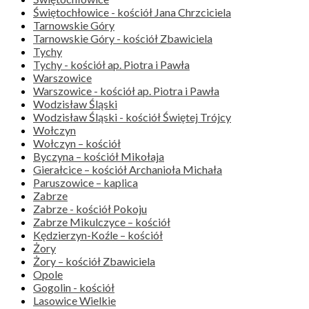
Świętochłowice - kościół Jana Chrzciciela
Tarnowskie Góry
Tarnowskie Góry - kościół Zbawiciela
Tychy
Tychy - kościół ap. Piotra i Pawła
Warszowice
Warszowice - kościół ap. Piotra i Pawła
Wodzisław Śląski
Wodzisław Śląski - kościół Świętej Trójcy
Wołczyn
Wołczyn – kościół
Byczyna – kościół Mikołaja
Gierałcice – kościół Archanioła Michała
Paruszowice – kaplica
Zabrze
Zabrze - kościół Pokoju
Zabrze Mikulczyce – kościół
Kędzierzyn-Koźle – kościół
Żory
Żory – kościół Zbawiciela
Opole
Gogolin - kościół
Lasowice Wielkie