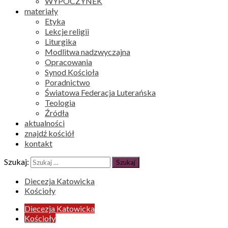
WYPOCZYNEK
materiały
Etyka
Lekcje religii
Liturgika
Modlitwa nadzwyczajna
Opracowania
Synod Kościoła
Poradnictwo
Światowa Federacja Luterańska
Teologia
Źródła
aktualności
znajdź kościół
kontakt
Szukaj:
Diecezja Katowicka
Kościoły
Diecezja Katowicka
Kościoły