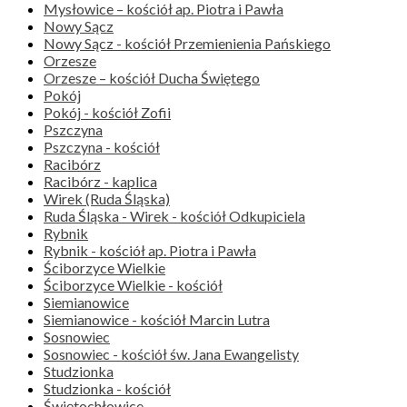
Mysłowice – kościół ap. Piotra i Pawła
Nowy Sącz
Nowy Sącz - kościół Przemienienia Pańskiego
Orzesze
Orzesze – kościół Ducha Świętego
Pokój
Pokój - kościół Zofii
Pszczyna
Pszczyna - kościół
Racibórz
Racibórz - kaplica
Wirek (Ruda Śląska)
Ruda Śląska - Wirek - kościół Odkupiciela
Rybnik
Rybnik - kościół ap. Piotra i Pawła
Ściborzyce Wielkie
Ściborzyce Wielkie - kościół
Siemianowice
Siemianowice - kościół Marcin Lutra
Sosnowiec
Sosnowiec - kościół św. Jana Ewangelisty
Studzionka
Studzionka - kościół
Świętochłowice