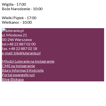
Wigilia - 17:00
Boże Narodzenie - 10:00
Wielki Piątek - 17:00
Wielkanoc - 10:00
ul. Miodowa 21
00-246 Warszawa
tel.+48 22 887 02 00
fax. +48 22 887 02 18
e-mail: bik@luteranie.pl
Młodzi Luteranie na Instagramie
CME na Instagramie
Biuro Informacji Kościoła
Portal ewangelicy.pl
Blog Biskupa
Poczta
Prywatność, cookies
English version
Status usług