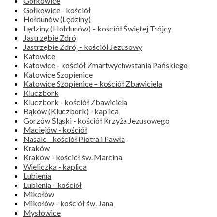
Gołkowice
Gołkowice - kościół
Hołdunów (Lędziny)
Lędziny (Hołdunów) – kościół Świętej Trójcy
Jastrzębie Zdrój
Jastrzębie Zdrój - kościół Jezusowy
Katowice
Katowice - kościół Zmartwychwstania Pańskiego
Katowice Szopienice
Katowice Szopienice – kościół Zbawiciela
Kluczbork
Kluczbork - kościół Zbawiciela
Bąków (Kluczbork) - kaplica
Gorzów Śląski - kościół Krzyża Jezusowego
Maciejów - kościół
Nasale - kościół Piotra i Pawła
Kraków
Kraków - kościół św. Marcina
Wieliczka - kaplica
Lubienia
Lubienia - kościół
Mikołów
Mikołów - kościół św. Jana
Mysłowice