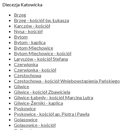
Diecezja Katowicka
Brzeg
Brzeg - kościół św. Łukasza
Karczów - kościół
Nysa - kościół
Bytom
Bytom - kaplica
Bytom Miechowice
Bytom Miechowice - kościół
Laryszów – kościół Stefana
Czerwionka
Czerwionka - kościół
Częstochowa
Częstochowa - kościół Wniebowstąpienia Pańskiego
Gliwice
Gliwice - kościół Zbawiciela
Gliwice-Łabędy - kościół Marcina Lutra
Gliwice-Żerniki - kaplica
Pyskowice
Pyskowice - kościół ap. Piotra i Pawła
Golasowice
Golasowice - kościół