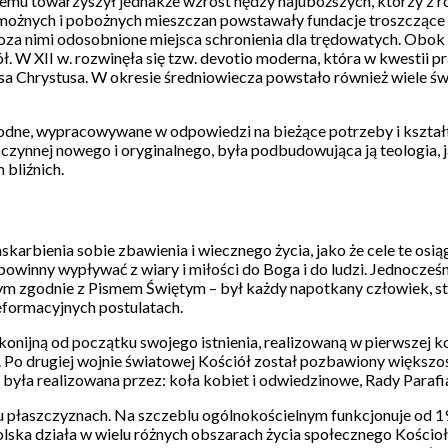
i temu towarzyszył jednakże wzrost nędzy najuboższych, którzy z r
możnych i pobożnych mieszczan powstawały fundacje troszczące s
oza nimi odosobnione miejsca schronienia dla trędowatych. Obok tej
W XII w. rozwinęła się tzw. devotio moderna, która w kwestii p
ezusa Chrystusa. W okresie średniowiecza powstało również wiel
rodne, wypracowywane w odpowiedzi na bieżące potrzeby i kształt
zynnej nowego i oryginalnego, była podbudowująca ją teologia, j
bliźnich.
karbienia sobie zbawienia i wiecznego życia, jako że cele te osiągn
owinny wypływać z wiary i miłości do Boga i do ludzi. Jednocześnie
tórym zgodnie z Pismem Świętym – był każdy napotkany człowiek,
reformacyjnych postulatach.
nijną od początku swojego istnienia, realizowaną w pierwszej ko
i. Po drugiej wojnie światowej Kościół został pozbawiony większo
 była realizowana przez: koła kobiet i odwiedzinowe, Rady Parafial
lku płaszczyznach. Na szczeblu ogólnokościelnym funkcjonuje od 1
olska działa w wielu różnych obszarach życia społecznego Kościoła