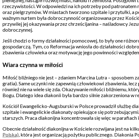
pieniężnej, nastąpił rozwój miast, handlu i rzemiosła. Postępow
rzeczywistości. W odpowiedzi na ich potrzeby pod patronatem 
oraz pielgrzymów. W miastach tworzono szpitale i przytułki, a p
ważnym nurtem była dobroczynność organizowana przez Kościół. 
przywilej jej okazywania przez chrześcijanina – naśladowcy J
dobroczynnej.
Jeśli chodzi o formy działalności pomocowej, to były one różno
gospodarczą. Tym, co Reformacja wniosła do działalności dobroc
zbawienia człowieka oraz motywację jego powinności względem 
Wiara czynna w miłości
Miłość bliźniego nie jest – zdaniem Marcina Lutra – sposobem zas
gratia). Same uczynki nie zapewnią człowiekowi zbawienia, lecz p
również nie na wiele się zda. Okazywanie miłości bliźniemu, k
Bogu. Dlatego idea diakonii była bardzo silnie zakorzeniona w 
Kościół Ewangelicko-Augsburski w Polsce prowadził służbę diako
szpitale i ewangelickie diakonaty opiekujące się potrzebującym
starszych. Praca diakonijna koncentrowała się więc w parafiach i
Obecnie działalność diakonijna w Kościele rozwijana jest na ki
Polska)
, która jest organizacją pożytku publicznego. Diakonia P