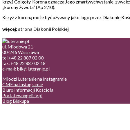
krzyż Golgoty. Korona oznacza Jego zmartwychwstanie, zwycięs
„korony żywota” (Ap 2,10).
Krzyż z koroną może być używany jako logo przez Diakonie Koś
więcej:
strona Diakonii Polskiej
ul. Miodowa 21
00-246 Warszawa
tel.+48 22 887 02 00
fax. +48 22 887 02 18
e-mail: bik@luteranie.pl
Młodzi Luteranie na Instagramie
CME na Instagramie
Biuro Informacji Kościoła
Portal ewangelicy.pl
Blog Biskupa
Poczta
Prywatność, cookies
English version
Status usług