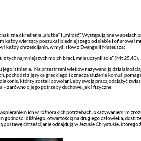
nak zna określenia „służba” i „miłość”. Występują one w apelach
 każdy wierzący poszukał biedniejszego od siebie i ofiarował m
ył każdy chrześcijanin, w myśl słów z Ewangelii Mateusza:
 tych najmniejszych moich braci, mnie uczyniliście” (Mt 25,40).
ego istnienia. Na przestrzeni wieków nazywano ją działalnością 
ich, pochodzi z języka greckiego i oznacza służenie komuś, pomag
onis, którzy zostali powołani, aby swoją pracą odciążyć zwiastu
 – zarówno o jego potrzeby duchowe, jak i fizyczne.
, wspieraniem ich w różnorakich potrzebach, okazywaniem im zrozum
 godności bliźniego, otwartością na drugiego człowieka, dostrz
ą postawę chrześcijanie odnajdują w Jezusie Chrystusie, którego ż