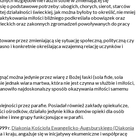
óżnych względów nie radzili sobie w zmieniającej się
ię o podstawowe potrzeby: ubogich, chorych, sierot, starców
 działalności świeckiej, jak można byłoby to określić, nie mniej
raktykowania miłości bliźniego podkreślała obowiązek oraz
e świeckich oraz zakonnych zgromadzeń powoływanych do pracy
owane przez zmieniającą się sytuację społeczną, polityczną czy
asno i konkretnie określająca wzajemną relację uczynków i
ąć można jedynie przez wiarę z Bożej łaski (sola fide, sola
 jednak wiara martwa, która nie jest czynna w służbie i miłości,
 stanowiło najdoskonalszy sposób okazywania miłości samemu
lejności przez parafie. Posiadał również zakłady opiekuńcze,
ści ośrodków, działało jedynie kilka domów opieki dla osób
ne i inne grupy funkcjonujące w parafii.
999 r.
Diakonia Kościoła Ewangelicko-Augsburskiego (Diakonia
 i kraju, angażuje się w inicjatywy ekumeniczne i współpracę