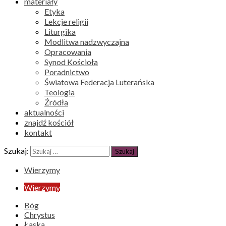
materiały
Etyka
Lekcje religii
Liturgika
Modlitwa nadzwyczajna
Opracowania
Synod Kościoła
Poradnictwo
Światowa Federacja Luterańska
Teologia
Źródła
aktualności
znajdź kościół
kontakt
Szukaj:
Wierzymy
Wierzymy
Bóg
Chrystus
Łaska