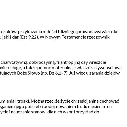
 proroków, przykazaniu miłości bliźniego, prawodawstwie roku
u jakiś dar (Est 9,22). W Nowym Testamencie rzeczownik
charytatywną, dobroczynną, filantropijną czy wreszcie
anie, usługę, a także pomoc materialną, zwłaszcza żywnościową.
jących Boże Słowo (np. Dz 6,1–7). Już więc u zarania dziejów
ienia i troski. Można rzec, że życie chrześcijanina cechować
eganiem jego potrzeb i podejmowaniem trudu niesienia mu
ycie i nauczanie stanowi dla nich wzór i przykład do