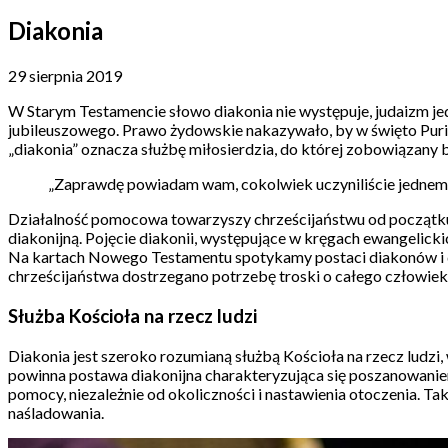
Diakonia
29 sierpnia 2019
W Starym Testamencie słowo diakonia nie występuje, judaizm jed
jubileuszowego. Prawo żydowskie nakazywało, by w święto Purim
„diakonia” oznacza służbę miłosierdzia, do której zobowiązany b
„Zaprawdę powiadam wam, cokolwiek uczyniliście jednemu z
Działalność pomocowa towarzyszy chrześcijaństwu od początku j
diakonijną. Pojęcie diakonii, występujące w kręgach ewangelick
Na kartach Nowego Testamentu spotykamy postaci diakonów i diak
chrześcijaństwa dostrzegano potrzebę troski o całego człowieka
Służba Kościoła na rzecz ludzi
Diakonia jest szeroko rozumianą służbą Kościoła na rzecz ludzi
powinna postawa diakonijna charakteryzująca się poszanowaniem
pomocy, niezależnie od okoliczności i nastawienia otoczenia. Tak
naśladowania.