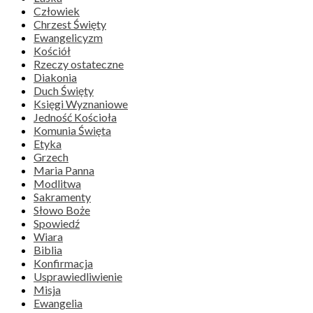
Człowiek
Chrzest Święty
Ewangelicyzm
Kościół
Rzeczy ostateczne
Diakonia
Duch Święty
Księgi Wyznaniowe
Jedność Kościoła
Komunia Święta
Etyka
Grzech
Maria Panna
Modlitwa
Sakramenty
Słowo Boże
Spowiedź
Wiara
Biblia
Konfirmacja
Usprawiedliwienie
Misja
Ewangelia