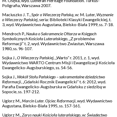
M. Osęka, wyd. Lutheran Heritage Foundation. Turkus-
Poligrafia, Warszawa 2007.
Maciuszko J. T.,
Spór o Wieczerzę Pańską
, w: M. Luter,
Wyznanie
o Wieczerzy Pańskiej
, seria: Biblioteki Klasyki Ewangelickiej, t.
3, wyd. Wydawnictwo Augustana, Bielsko-Biała 1999, ss. 7-18.
Mendroch P.,
Nauka o Sakramencie Ołtarza w Księgach
Symbolicznych Kościoła Luterańskiego
, „Z problemów
Reformacji” t. 2, wyd. Wydawnictwo Zwiastun, Warszawa
1980, ss. 96-107.
Sojka J.,
O Wieczerzy Pańskiej
, „Warto” r. 2011, z. 1, wyd.
Wydawnictwo WARTO Centrum Misji i Ewangelizacji Kościoła
Ewangelicko-Augsburskiego, ss. 54-56.
Sojka J.,
Wokół Stołu Pańskiego – sakramentalne dziedzictwo
Reformacji
, „Gdański Rocznik Ewangelicki” t. 6: 2012, wyd.
Parafia Ewangelicko-Augsburska w Gdańsku z siedzibą w
Sopocie, ss. 197-212.
Uglorz M.,
Marcin Luter. Ojciec Reformacji
, wyd. Wydawnictwo
Augustana, Bielsko-Biała 1995, ss. 157-161.
Uglorz M.,
Zarys nauki Kościoła luterańskiego
, w:
Świadectwo