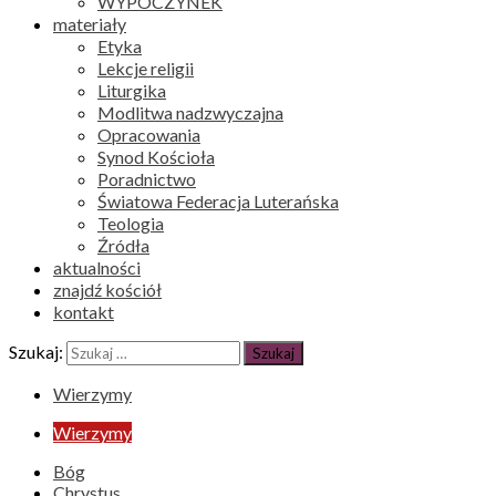
WYPOCZYNEK
materiały
Etyka
Lekcje religii
Liturgika
Modlitwa nadzwyczajna
Opracowania
Synod Kościoła
Poradnictwo
Światowa Federacja Luterańska
Teologia
Źródła
aktualności
znajdź kościół
kontakt
Szukaj:
Wierzymy
Wierzymy
Bóg
Chrystus