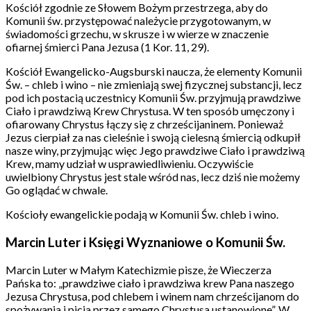
Kościół zgodnie ze Słowem Bożym przestrzega, aby do
Komunii św. przystępować należycie przygotowanym, w
świadomości grzechu, w skrusze i w wierze w znaczenie
ofiarnej śmierci Pana Jezusa (1 Kor. 11, 29).
Kościół Ewangelicko-Augsburski naucza, że elementy Komunii
Św. – chleb i wino – nie zmieniają swej fizycznej substancji, lecz
pod ich postacią uczestnicy Komunii Św. przyjmują prawdziwe
Ciało i prawdziwą Krew Chrystusa. W ten sposób umęczony i
ofiarowany Chrystus łączy się z chrześcijaninem. Ponieważ
Jezus cierpiał za nas cieleśnie i swoją cielesną śmiercią odkupił
nasze winy, przyjmując więc Jego prawdziwe Ciało i prawdziwą
Krew, mamy udział w usprawiedliwieniu. Oczywiście
uwielbiony Chrystus jest stale wśród nas, lecz dziś nie możemy
Go oglądać w chwale.
Kościoły ewangelickie podają w Komunii Św. chleb i wino.
Marcin Luter i Księgi Wyznaniowe o Komunii Św.
Marcin Luter w Małym Katechizmie pisze, że Wieczerza
Pańska to: „prawdziwe ciało i prawdziwa krew Pana naszego
Jezusa Chrystusa, pod chlebem i winem nam chrześcijanom do
spożywania i picia przez samego Chrystusa ustanowione”. W