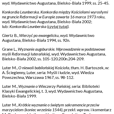
wyd. Wydawnictwo Augustana, Bielsko-Biała 1999, ss. 25-45.
Konkordia
Leunberska. Konkordia między Kościołami wyrosłymi
na gruncie Reformacji w Europie zawarta 16 marca 1973 roku
,
wyd. Wydawnictwo Augustana, Bielsko-Biała 2002;
lub:
Konkordia Leunberska (
czytaj tutaj
).
Giertz B.,
Wierzyć po ewangelicku
, wyd. Wydawnictwo
Augustana, Bielsko-Biała 1994, ss. 92n.
Grane L.,
Wyznanie augsburskie. Wprowadzenie w podstawowe
myśli Reformacji luterańskiej
, wyd. Wydawnictwo Augustana,
Bielsko-Biała 2002, ss. 105-120.200n.204-209.
Luter M.,
O niewoli babilońskiej Kościoła
, tłum. H. Bartoszek, w:
A. Ściegienny, Luter, seria: Myśli i ludzie, wyd. Wiedza
Powszechna, Warszawa 1967, ss. 98-112.
Luter M.,
Wyznanie o Wieczerzy Pańskiej
, seria: Biblioteki
Klasyki Ewangelickiej, t. 3, wyd. Wydawnictwo Augustana,
Bielsko-Biała 1999.
Luter M.,
Krótkie wyznanie o świętym sakramencie przeciw
marzycielom (koniec września 1544)
, przekł. wprow. i komentarz