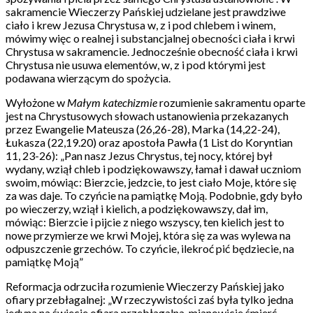
sakramencie Wieczerzy Pańskiej udzielane jest prawdziwe
ciało i krew Jezusa Chrystusa w, z i pod chlebem i winem,
mówimy więc o realnej i substancjalnej obecności ciała i krwi
Chrystusa w sakramencie. Jednocześnie obecność ciała i krwi
Chrystusa nie usuwa elementów, w, z i pod którymi jest
podawana wierzącym do spożycia.
Wyłożone w
Małym katechizmie
rozumienie sakramentu oparte
jest na Chrystusowych słowach ustanowienia przekazanych
przez Ewangelie Mateusza (26,26-28), Marka (14,22-24),
Łukasza (22,19.20) oraz apostoła Pawła (1 List do Koryntian
11, 23-26): „Pan nasz Jezus Chrystus, tej nocy, której był
wydany, wziął chleb i podziękowawszy, łamał i dawał uczniom
swoim, mówiąc: Bierzcie, jedzcie, to jest ciało Moje, które się
za was daje. To czyńcie na pamiątkę Moją. Podobnie, gdy było
po wieczerzy, wziął i kielich, a podziękowawszy, dał im,
mówiąc: Bierzcie i pijcie z niego wszyscy, ten kielich jest to
nowe przymierze we krwi Mojej, która się za was wylewa na
odpuszczenie grzechów. To czyńcie, ilekroć pić będziecie, na
pamiątkę Moją”
Reformacja odrzuciła rozumienie Wieczerzy Pańskiej jako
ofiary przebłagalnej: „W rzeczywistości zaś była tylko jedna
jedyna na świecie ofiara przebłagalna, mianowicie śmierć