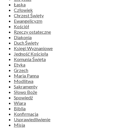
Łaska
Człowiek
Chrzest Święty
Ewangelicyzm
Kościół
Rzeczy ostateczne
Diakonia
Duch Święty
Księgi Wyznaniowe
Jedność Kościoła
Komunia Święta
Etyka
Grzech
Maria Panna
Modlitwa
Sakramenty
Słowo Boże
Spowiedź
Wiara
Biblia
Konfirmacja
Usprawiedliwienie
Misja