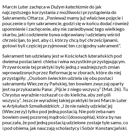
Marcin Luter zachęca w
Dużym katechizmie
do jak
najczęstszego korzystania z możliwości przystąpienia do
Sakramentu Ołtarza: „Ponieważ mamy już właściwe pojęcie i
pouczenie o tym sakramencie, godzi się w końcu dodać również
upomnienie i zachęcenie, aby nie zaniedbywać tego wielkiego
skarbu, jaki codziennie bywa odprawiany i udzielany wśród
chrześcijan, to jest, aby ci, którzy chcą być chrześcijanami,
gotowi byli częściej przyjmować ten czcigodny sakrament”.
Sakrament ten udzielany jest w Kościołach luterańskich pod
dwiema postaciami: chleba i wina wszystkim przystępującym.
Przywrócenie tej praktyki było jedną z ważniejszych zmian
wprowadzonych przez Reformację w zborach, które do niej
przystąpiły: „Osobom świeckim udziela się obu postaci
sakramentu Wieczerzy Pańskiej, ten bowiem zwyczaj oparty
jest na przykazaniu Pana: „Pijcie z niego wszyscy” (Mat. 26). Tu
Chrystus wyraźnie rozkazał co do kielicha, aby zeń pili
wszyscy”. Jeszcze wyraźniej takiej praktyki broni Marcin Luter
w
Artykułach Szmalkaldzkich
: „I że nie należy udzielać jej
(Wieczerzy) tylko pod jedną postacią. Nie potrzeba nam
bowiem owej pozornej mądrości (doxosophia), która by nas
pouczała, że pod jedną postacią udzielone zostaje tyle samo, co
i pod obiema, jak nauczają scholastycy i Sobór Konstancjański.