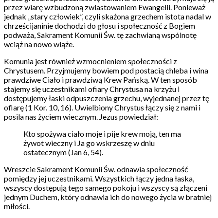
przez wiarę wzbudzoną zwiastowaniem Ewangelii. Ponieważ
jednak „stary człowiek”, czyli skażona grzechem istota nadal w
chrześcijaninie dochodzi do głosu i społeczność z Bogiem
podważa, Sakrament Komunii Św. tę zachwianą wspólnotę
wciąż na nowo wiąże.
Komunia jest również wzmocnieniem społeczności z
Chrystusem. Przyjmujemy bowiem pod postacią chleba i wina
prawdziwe Ciało i prawdziwą Krew Pańską. W ten sposób
stajemy się uczestnikami ofiary Chrystusa na krzyżu i
dostępujemy łaski odpuszczenia grzechu, wyjednanej przez tę
ofiarę (1 Kor. 10, 16). Uwielbiony Chrystus łączy się z nami i
posila nas życiem wiecznym. Jezus powiedział:
Kto spożywa ciało moje i pije krew moją, ten ma
żywot wieczny i Ja go wskrzeszę w dniu
ostatecznym (Jan 6, 54).
Wreszcie Sakrament Komunii Św. odnawia społeczność
pomiędzy jej uczestnikami. Wszystkich łączy jedna łaska,
wszyscy dostępują tego samego pokoju i wszyscy są złączeni
jednym Duchem, który odnawia ich do nowego życia w bratniej
miłości.