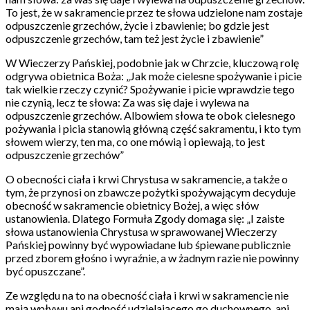
To jest, że w sakramencie przez te słowa udzielone nam zostaje
odpuszczenie grzechów, życie i zbawienie; bo gdzie jest
odpuszczenie grzechów, tam też jest życie i zbawienie”
W Wieczerzy Pańskiej, podobnie jak w Chrzcie, kluczową rolę
odgrywa obietnica Boża: „Jak może cielesne spożywanie i picie
tak wielkie rzeczy czynić? Spożywanie i picie wprawdzie tego
nie czynią, lecz te słowa: Za was się daje i wylewa na
odpuszczenie grzechów. Albowiem słowa te obok cielesnego
pożywania i picia stanowią główną część sakramentu, i kto tym
słowem wierzy, ten ma, co one mówią i opiewają, to jest
odpuszczenie grzechów”
O obecności ciała i krwi Chrystusa w sakramencie, a także o
tym, że przynosi on zbawcze pożytki spożywającym decyduje
obecność w sakramencie obietnicy Bożej, a więc słów
ustanowienia. Dlatego Formuła Zgody domaga się: „I zaiste
słowa ustanowienia Chrystusa w sprawowanej Wieczerzy
Pańskiej powinny być wypowiadane lub śpiewane publicznie
przed zborem głośno i wyraźnie, a w żadnym razie nie powinny
być opuszczane”.
Ze względu na to na obecność ciała i krwi w sakramencie nie
mają wpływu ani godność udzielającego go duchownego, ani