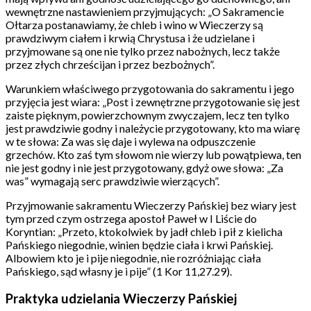
wewnętrzne nastawieniem przyjmujących: „O Sakramencie
Ołtarza postanawiamy, że chleb i wino w Wieczerzy są
prawdziwym ciałem i krwią Chrystusa i że udzielane i
przyjmowane są one nie tylko przez nabożnych, lecz także
przez złych chrześcijan i przez bezbożnych”.
Warunkiem właściwego przygotowania do sakramentu i jego
przyjęcia jest wiara: „Post i zewnętrzne przygotowanie się jest
zaiste pięknym, powierzchownym zwyczajem, lecz ten tylko
jest prawdziwie godny i należycie przygotowany, kto ma wiarę
w te słowa: Za was się daje i wylewa na odpuszczenie
grzechów. Kto zaś tym słowom nie wierzy lub powątpiewa, ten
nie jest godny i nie jest przygotowany, gdyż owe słowa: „Za
was” wymagają serc prawdziwie wierzących”.
Przyjmowanie sakramentu Wieczerzy Pańskiej bez wiary jest
tym przed czym ostrzega apostoł Paweł w I Liście do
Koryntian: „Przeto, ktokolwiek by jadł chleb i pił z kielicha
Pańskiego niegodnie, winien będzie ciała i krwi Pańskiej.
Albowiem kto je i pije niegodnie, nie rozróżniając ciała
Pańskiego, sąd własny je i pije” (1 Kor 11,27.29).
Praktyka udzielania Wieczerzy Pańskiej