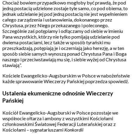
Chociaż bowiem przypadkowo mogłoby być prawdą, że pod
jedną postacią udzielone zostaje tyle samo, co pod obiema, to
jednak udzielanie jej pod jedną postacią nie jest wypełnieniem
całego zarządzenia i ustanowienia, dokonanego przez
Chrystusa, przez Niego przekazanego i poleconego.
Szczególnie zaś potępiamy i odłączamy od siebie w imieniu
Pana wszystkich, którzy nie tylko pomijają udzielanie pod
dwiema postaciami, lecz także w sposób tyrański mu
przeszkadzają, potępiają je i oczerniają jako herezję, a w ten
sposób siebie samych wynoszą ponad Chrystusa Pana i Boga
naszego i przeciwstawiają mu się, i siebie wyżej od Chrystusa
stawiają”.
Kościele Ewangelicko-Augsburskim w Polsce w nabożeństwie
każde sprawowanie Wieczerzy Pańskiej poprzedza spowiedź.
Ustalenia ekumeniczne odnośnie Wieczerzy
Pańskiej
Kościół Ewangelicko-Augsburski w Polsce pozostaje we
wspólnocie ołtarza i ambony z wszystkimi Kościołami
członkowskimi Światowej Federacji Luterańskiej oraz z
Kościołami – sygnatariuszami
Konkordii