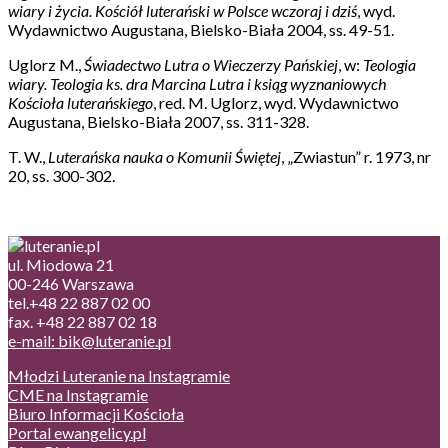
wiary i życia. Kościół luterański w Polsce wczoraj i dziś
, wyd.
Wydawnictwo Augustana, Bielsko-Biała 2004, ss. 49-51.
Uglorz M.,
Świadectwo Lutra o Wieczerzy Pańskiej
, w:
Teologia
wiary. Teologia ks. dra Marcina Lutra i ksiąg wyznaniowych
Kościoła luterańskiego
, red. M. Uglorz, wyd. Wydawnictwo
Augustana, Bielsko-Biała 2007, ss. 311-328.
T. W.,
Luterańska nauka o Komunii Świętej
, „Zwiastun” r. 1973, nr
20, ss. 300-302.
ul. Miodowa 21
00-246 Warszawa
tel.+48 22 887 02 00
fax. +48 22 887 02 18
e-mail: bik@luteranie.pl
Młodzi Luteranie na Instagramie
CME na Instagramie
Biuro Informacji Kościoła
Portal ewangelicy.pl