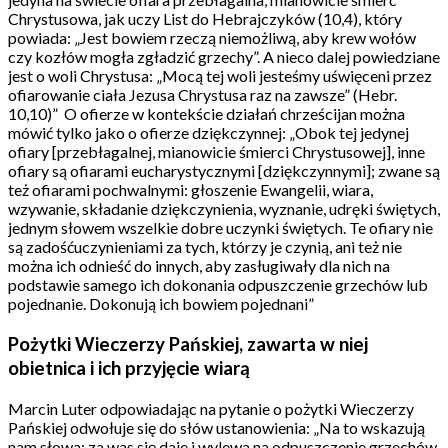
Chrystusowa, jak uczy List do Hebrajczyków (10,4), który
powiada: „Jest bowiem rzeczą niemożliwą, aby krew wołów
czy kozłów mogła zgładzić grzechy”. A nieco dalej powiedziane
jest o woli Chrystusa: „Mocą tej woli jesteśmy uświęceni przez
ofiarowanie ciała Jezusa Chrystusa raz na zawsze” (Hebr.
10,10)” O ofierze w kontekście działań chrześcijan można
mówić tylko jako o ofierze dziękczynnej: „Obok tej jedynej
ofiary [przebłagalnej, mianowicie śmierci Chrystusowej], inne
ofiary są ofiarami eucharystycznymi [dziękczynnymi]; zwane są
też ofiarami pochwalnymi: głoszenie Ewangelii, wiara,
wzywanie, składanie dziękczynienia, wyznanie, udręki świętych,
jednym słowem wszelkie dobre uczynki świętych. Te ofiary nie
są zadośćuczynieniami za tych, którzy je czynią, ani też nie
można ich odnieść do innych, aby zasługiwały dla nich na
podstawie samego ich dokonania odpuszczenie grzechów lub
pojednanie. Dokonują ich bowiem pojednani”
Pożytki Wieczerzy Pańskiej, zawarta w niej
obietnica i ich przyjęcie wiarą
Marcin Luter odpowiadając na pytanie o pożytki Wieczerzy
Pańskiej odwołuje się do słów ustanowienia: „Na to wskazują
nam słowa: za was się daje i wylewa na odpuszczenie grzechów.