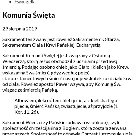
Ewangelia
Komunia Święta
29 sierpnia 2019
Sakrament ten zwany jest również Sakramentem Ołtarza,
Sakramentem Ciała i Krwi Pańskiej, Eucharystią.
Sakrament Komunii Świętej jest związany z Ostatnią
Wieczerzą, którą Jezus obchodził z uczniami przed Swą
śmiercią. Podając osobno chleb jako Ciało i kielich jako Krew,
wskazał na Swą śmierć, gdyż według pojęć
starotestamentowych śmierć następuje wskutek rozdziału krwi
od ciała. Również apostoł Paweł wzywa, aby Komunię Św.
wiązać ze śmiercią Pańską.
Albowiem, ilekroć ten chleb jecie, a z kielicha tego
pijecie, śmierć Pańską zwiastujecie, aż przyjdzie (1
Kor. 11, 26).
Sakrament Wieczerzy Pańskiej odnawia wspólnotę, czyli
społeczność chrześcijanina z Bogiem, która została zerwana
przez grzech. Społeczność tę odnawia Chrzest i utrzymuje się ją