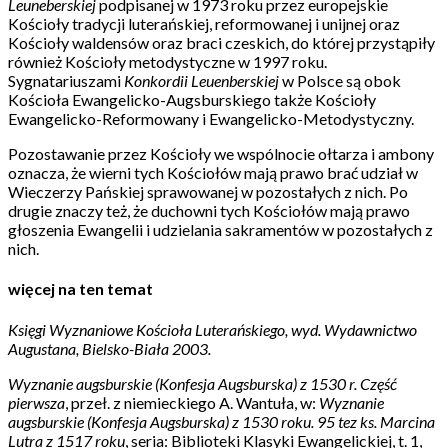
Leuneberskiej
podpisanej w 1973 roku przez europejskie
Kościoły tradycji luterańskiej, reformowanej i unijnej oraz
Kościoły waldensów oraz braci czeskich, do której przystąpiły
również Kościoły metodystyczne w 1997 roku.
Sygnatariuszami
Konkordii Leuenberskiej
w Polsce są obok
Kościoła Ewangelicko-Augsburskiego także Kościoły
Ewangelicko-Reformowany i Ewangelicko-Metodystyczny.
Pozostawanie przez Kościoły we wspólnocie ołtarza i ambony
oznacza, że wierni tych Kościołów mają prawo brać udział w
Wieczerzy Pańskiej sprawowanej w pozostałych z nich. Po
drugie znaczy też, że duchowni tych Kościołów mają prawo
głoszenia Ewangelii i udzielania sakramentów w pozostałych z
nich.
więcej na ten temat
Księgi Wyznaniowe Kościoła Luterańskiego
, wyd. Wydawnictwo
Augustana, Bielsko-Biała 2003.
Wyznanie augsburskie (Konfesja Augsburska) z 1530 r. Część
pierwsza
, przeł. z niemieckiego A. Wantuła, w:
Wyznanie
augsburskie (Konfesja Augsburska) z 1530 roku. 95 tez ks. Marcina
Lutra z 1517 roku
, seria: Biblioteki Klasyki Ewangelickiej, t. 1,