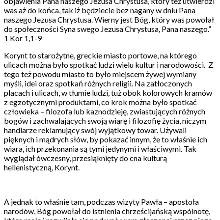
objawienia Pana naszego Jezusa Chrystusa, który też utwierdzi
was aż do końca, tak iż będziecie bez nagany w dniu Pana
naszego Jezusa Chrystusa. Wierny jest Bóg, który was powołał
do społeczności Syna swego Jezusa Chrystusa, Pana naszego.”
1 Kor 1,1-9
Korynt to starożytne, greckie miasto portowe, na którego
ulicach można było spotkać ludzi wielu kultur i narodowości. Z
tego też powodu miasto to było miejscem żywej wymiany
myśli, idei oraz spotkań różnych religii. Na zatłoczonych
placach i ulicach, w tłumie ludzi, tuż obok kolorowych kramów
z egzotycznymi produktami, co krok można było spotkać
człowieka – filozofa lub kaznodzieję, zwiastujących różnych
bogów i zachwalających swoją wiarę i filozofię życia, niczym
handlarze reklamujący swój wyjątkowy towar. Używali
pięknych i mądrych słów, by pokazać innym, że to właśnie ich
wiara, ich przekonania są tymi jedynymi i właściwymi. Tak
wyglądał ówczesny, przesiąknięty do cna kulturą
hellenistyczną, Korynt.
A jednak to właśnie tam, podczas wizyty Pawła – apostoła
narodów, Bóg powołał do istnienia chrześcijańską wspólnotę,