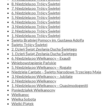
8. Niedziela po Trójcy Świętej
7. Niedziela po Trójcy Świętej
6. Niedziele po Trójcy Świętej
5. Niedziela po Trójcy Świętej
4. Niedziela po Trójcy Świętej
3. Niedziela po Trójcy Świętej
2. Niedziela po Trójcy Świętej
1. Niedziela po Trójcy Świętej
Święto Bratniej Pomocy im. Gustawa Adolfa
Święto Trójcy Świętej
2. Dzień Świąt Zesłania Ducha Świętego
1. Dzień Świąt Zesłania Ducha Świętego
6. Niedziela po Wielkanocy – Exaudi
Wniebowstąpienie Pańskie
5. Niedziela po Wielkanocy – Rogate
Niedziela Cantate – Święto Narodowe Trzeciego Maja
3. Niedziela po Wielkanocy – Jubilate
2. Niedziela po Wielkanocy
1. Niedziela po Wielkanocy – Quasimodogeniti
Poniedziałek Wielkanocny
Wielkanoc
Wielka Sobota
Wielki Piątek