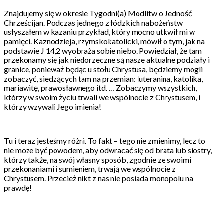
Znajdujemy się w okresie Tygodni(a) Modlitw o Jedność
Chrześcijan. Podczas jednego z łódzkich nabożeństw
usłyszałem w kazaniu przykład, który mocno utkwił mi w
pamięci. Kaznodzieja, rzymskokatolicki, mówił o tym, jak na
podstawie J 14,2 wyobraża sobie niebo. Powiedział, że tam
przekonamy się jak niedorzeczne są nasze aktualne podziały i
granice, ponieważ będąc u stołu Chrystusa, będziemy mogli
zobaczyć, siedzących tam na przemian: luteranina, katolika,
mariawitę, prawosławnego itd. … Zobaczymy wszystkich,
którzy w swoim życiu trwali we wspólnocie z Chrystusem, i
którzy wzywali Jego imienia!
Tu i teraz jesteśmy różni. To fakt – tego nie zmienimy, lecz to
nie może być powodem, aby odwracać się od brata lub siostry,
którzy także, na swój własny sposób, zgodnie ze swoimi
przekonaniami i sumieniem, trwają we wspólnocie z
Chrystusem. Przecież nikt z nas nie posiada monopolu na
prawdę!