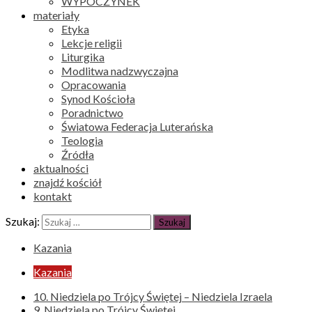
WYPOCZYNEK
materiały
Etyka
Lekcje religii
Liturgika
Modlitwa nadzwyczajna
Opracowania
Synod Kościoła
Poradnictwo
Światowa Federacja Luterańska
Teologia
Źródła
aktualności
znajdź kościół
kontakt
Szukaj:
Kazania
Kazania
10. Niedziela po Trójcy Świętej – Niedziela Izraela
9. Niedziela po Trójcy Świętej