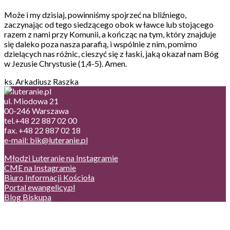
Może i my dzisiaj, powinniśmy spojrzeć na bliźniego,
zaczynając od tego siedzącego obok w ławce lub stojącego
razem z nami przy Komunii, a kończąc na tym, który znajduje
się daleko poza nasza parafią, i wspólnie z nim, pomimo
dzielących nas różnic, cieszyć się z łaski, jaką okazał nam Bóg
w Jezusie Chrystusie (1,4-5). Amen.
ks. Arkadiusz Raszka
ul. Miodowa 21
00-246 Warszawa
tel.+48 22 887 02 00
fax. +48 22 887 02 18
e-mail: bik@luteranie.pl
Młodzi Luteranie na Instagramie
CME na Instagramie
Biuro Informacji Kościoła
Portal ewangelicy.pl
Blog Biskupa
Poczta
Prywatność, cookies