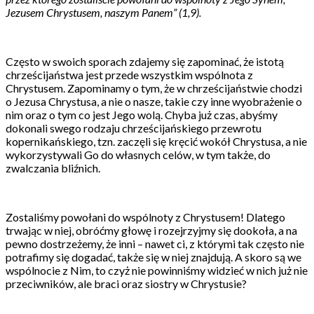
Jezusem Chrystusem, naszym Panem” (1,9).
Często w swoich sporach zdajemy się zapominać, że istotą
chrześcijaństwa jest przede wszystkim wspólnota z
Chrystusem. Zapominamy o tym, że w chrześcijaństwie chodzi
o Jezusa Chrystusa, a nie o nasze, takie czy inne wyobrażenie o
nim oraz o tym co jest Jego wolą. Chyba już czas, abyśmy
dokonali swego rodzaju chrześcijańskiego przewrotu
kopernikańskiego, tzn. zaczęli się kręcić wokół Chrystusa, a nie
wykorzystywali Go do własnych celów, w tym także, do
zwalczania bliźnich.
Zostaliśmy powołani do wspólnoty z Chrystusem! Dlatego
trwając w niej, obróćmy głowę i rozejrzyjmy się dookoła, a na
pewno dostrzeżemy, że inni – nawet ci, z którymi tak często nie
potrafimy się dogadać, także się w niej znajdują. A skoro są we
wspólnocie z Nim, to czyż nie powinniśmy widzieć w nich już nie
przeciwników, ale braci oraz siostry w Chrystusie?