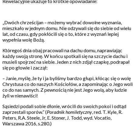
Rewelacyjnie ukazuje to krótkie opowiadanie:
„Dwóch chrześcijan – możemy wybrać dowolne wyznania,
mieszkało w jednym domu. Nie odzywali się do siebie od wielu
lat, od czasu, gdy pokłócili się o to, które z wyznań lepiej
wypełnia wolę Bożą.
Któregoś dnia obaj pracowali na dachu domu, naprawiając
każdy swoją stronę. W końcu spotkali się na szczycie dachu i
musieli spojrzeć na siebie. Jeden z nich zdjął czapkę, podrapał
się po głowie i zaczął:
– Janie, myślę, że ty i ja byliśmy bardzo głupi, kłócąc się o wolę
Chrystusa co do naszych Kościołów, a zapominając o Jego woli
co do nas samych. Z pewnością nie jest Jego wolą, aby ludzie
żyli w nienawiści!
Sąsiedzi podali sobie dłonie, wrócili do swoich pokoi i odtąd
zaprzestali sporów.” (
Poradnik homiletyczny
, red. T. Kyle, R.
Peters, R.A. Steele, Jr, E. Stoner, J. Todd, wyd. Vocatio,
Warszawa 2016, s.280.)