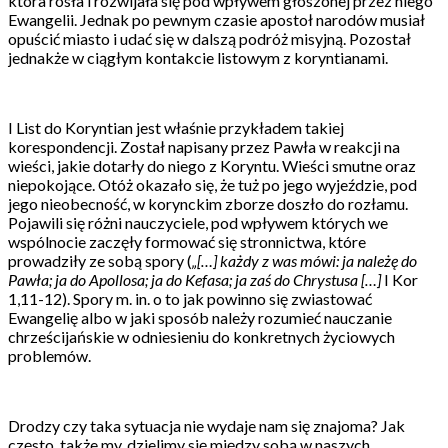
która rosła i rozwijała się pod wpływem głoszonej przez niego
Ewangelii. Jednak po pewnym czasie apostoł narodów musiał
opuścić miasto i udać się w dalszą podróż misyjną. Pozostał
jednakże w ciągłym kontakcie listowym z koryntianami.
I List do Koryntian jest właśnie przykładem takiej
korespondencji. Został napisany przez Pawła w reakcji na
wieści, jakie dotarły do niego z Koryntu. Wieści smutne oraz
niepokojące. Otóż okazało się, że tuż po jego wyjeździe, pod
jego nieobecność, w korynckim zborze doszło do rozłamu.
Pojawili się różni nauczyciele, pod wpływem których we
wspólnocie zaczęły formować się stronnictwa, które
prowadziły ze sobą spory (
„[…] każdy z was mówi: ja należę do
Pawła; ja do Apollosa; ja do Kefasa; ja zaś do Chrystusa […]
I Kor
1,11-12). Spory m. in. o to jak powinno się zwiastować
Ewangelię albo w jaki sposób należy rozumieć nauczanie
chrześcijańskie w odniesieniu do konkretnych życiowych
problemów.
Drodzy czy taka sytuacja nie wydaje nam się znajoma? Jak
często, także my, dzielimy się między sobą w naszych