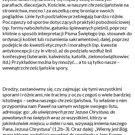
parafiach, diecezjach, Kościele, w naszym chrześcijaństwie na
stronnictwa, mocno i za wszelką cenę broniące swoich
poglądów. Linie tych podziałów przebiegają bardzo różnie.
Począwszy od sporów dotyczących praktyki pobożnościowej
(np. formy nabożeństw, gatunku śpiewanych pieśni), poprzez
kłótnie o sposób interpretacji Pisma Świętego (np. stosunek do
ordynacji kobiet lub rozumienia sakramentów), dalej, poprzez
podejście do kwestii etycznych i moralnych (np. kwestie
antykoncepcji czy in vitro), aż do podziału wzdłuż linii
konfesyjnej (luteranin, kalwinista, katolik, zielonoświątkowiec
itd.) Przykładów można by mnożyć… a to są tylko nasze –
wewnątrzchrześcijańskie spory.
Drodzy, zastanówmy się, czy zajmując się tymi wszystkimi
sporami i różnicami, nie tracimy z oczu czegoś o wiele bardziej
istotnego – sedna naszego chrześcijaństwa. To właśnie o nim
przypomina nam Paweł na samym wstępie swojego listu,
adresując go:
„do uświęconych przez Jezusa Chrystusa, do
powołanych na świętych wraz ze wszystkimi, którzy w
jakimkolwiek miejscu, u siebie i u nas,
wzywają imienia naszego
Pana, Jezusa Chrystusa” (1,2b-3). Oraz dalej: „
Wierny jest Bóg,
przez którego zostaliście powołani do wspólnoty z Jego Synem,