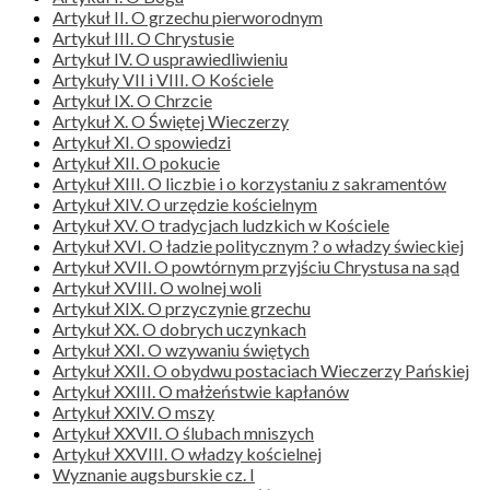
Artykuł II. O grzechu pierworodnym
Artykuł III. O Chrystusie
Artykuł IV. O usprawiedliwieniu
Artykuły VII i VIII. O Kościele
Artykuł IX. O Chrzcie
Artykuł X. O Świętej Wieczerzy
Artykuł XI. O spowiedzi
Artykuł XII. O pokucie
Artykuł XIII. O liczbie i o korzystaniu z sakramentów
Artykuł XIV. O urzędzie kościelnym
Artykuł XV. O tradycjach ludzkich w Kościele
Artykuł XVI. O ładzie politycznym ? o władzy świeckiej
Artykuł XVII. O powtórnym przyjściu Chrystusa na sąd
Artykuł XVIII. O wolnej woli
Artykuł XIX. O przyczynie grzechu
Artykuł XX. O dobrych uczynkach
Artykuł XXI. O wzywaniu świętych
Artykuł XXII. O obydwu postaciach Wieczerzy Pańskiej
Artykuł XXIII. O małżeństwie kapłanów
Artykuł XXIV. O mszy
Artykuł XXVII. O ślubach mniszych
Artykuł XXVIII. O władzy kościelnej
Wyznanie augsburskie cz. I