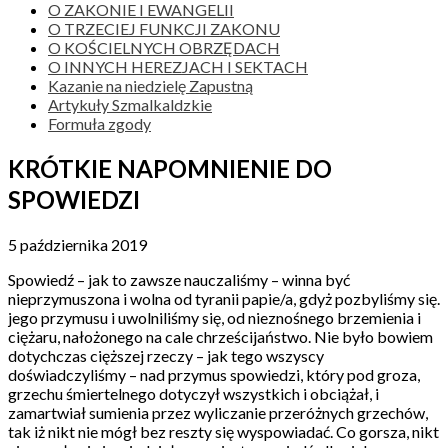
O ZAKONIE I EWANGELII
O TRZECIEJ FUNKCJI ZAKONU
O KOŚCIELNYCH OBRZĘDACH
O INNYCH HEREZJACH I SEKTACH
Kazanie na niedzielę Zapustną
Artykuły Szmalkaldzkie
Formuła zgody
KRÓTKIE NAPOMNIENIE DO
SPOWIEDZI
5 października 2019
Spowiedź – jak to zawsze nauczaliśmy – winna być
nieprzymuszona i wolna od tyranii papie/a, gdyż pozbyliśmy się.
jego przymusu i uwolniliśmy się, od nieznośnego brzemienia i
ciężaru, nałożonego na cale chrześcijaństwo. Nie było bowiem
dotychczas cięższej rzeczy – jak tego wszyscy
doświadczyliśmy – nad przymus spowiedzi, który pod groza,
grzechu śmiertelnego dotyczył wszystkich i obciążał, i
zamartwiał sumienia przez wyliczanie przeróżnych grzechów,
tak iż nikt nie mógł bez reszty się wyspowiadać. Co gorsza, nikt