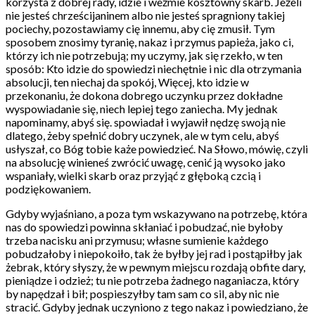
korzysta z dobrej rady, idzie i weźmie kosztowny skarb. Jeżeli
nie jesteś chrześcijaninem albo nie jesteś spragniony takiej
pociechy, pozostawiamy cię innemu, aby cię zmusił. Tym
sposobem znosimy tyranię, nakaz i przymus papieża, jako ci,
którzy ich nie potrzebują; my uczymy, jak się rzekło, w ten
sposób: Kto idzie do spowiedzi niechętnie i nic dla otrzymania
absolucji, ten niechaj da spokój, Więcej, kto idzie w
przekonaniu, że dokona dobrego uczynku przez dokładne
wyspowiadanie się, niech lepiej tego zaniecha. My jednak
napominamy, abyś się. spowiadał i wyjawił nędzę swoją nie
dlatego, żeby spełnić dobry uczynek, ale w tym celu, abyś
usłyszał, co Bóg tobie każe powiedzieć. Na Słowo, mówię, czyli
na absolucję winieneś zwrócić uwagę, cenić ją wysoko jako
wspaniały, wielki skarb oraz przyjąć z głęboką czcią i
podziękowaniem.
Gdyby wyjaśniano, a poza tym wskazywano na potrzebę, która
nas do spowiedzi powinna skłaniać i pobudzać, nie byłoby
trzeba nacisku ani przymusu; własne sumienie każdego
pobudzałoby i niepokoiło, tak że byłby jej rad i postąpiłby jak
żebrak, który słyszy, że w pewnym miejscu rozdają obfite dary,
pieniądze i odzież; tu nie potrzeba żadnego naganiacza, który
by napędzał i bił; pospieszyłby tam sam co sil, aby nic nie
stracić. Gdyby jednak uczyniono z tego nakaz i powiedziano, że