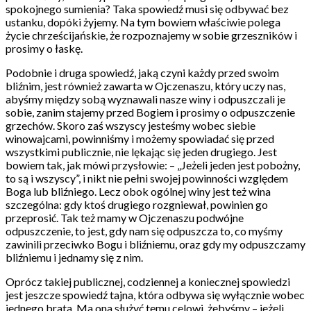
spokojnego sumienia? Taka spowiedź musi się odbywać bez
ustanku, dopóki żyjemy. Na tym bowiem właściwie polega
życie chrześcijańskie, że rozpoznajemy w sobie grzeszników i
prosimy o łaskę.
Podobnie i druga spowiedź, jaką czyni każdy przed swoim
bliźnim, jest również zawarta w Ojczenaszu, który uczy nas,
abyśmy między sobą wyznawali nasze winy i odpuszczali je
sobie, zanim stajemy przed Bogiem i prosimy o odpuszczenie
grzechów. Skoro zaś wszyscy jesteśmy wobec siebie
winowajcami, powinniśmy i możemy spowiadać się przed
wszystkimi publicznie, nie lękając się jeden drugiego. Jest
bowiem tak, jak mówi przysłowie: – „Jeżeli jeden jest pobożny,
to są i wszyscy”, i nikt nie pełni swojej powinności względem
Boga lub bliźniego. Lecz obok ogólnej winy jest też wina
szczególna: gdy ktoś drugiego rozgniewał, powinien go
przeprosić. Tak też mamy w Ojczenaszu podwójne
odpuszczenie, to jest, gdy nam się odpuszcza to, co myśmy
zawinili przeciwko Bogu i bliźniemu, oraz gdy my odpuszczamy
bliźniemu i jednamy się z nim.
Oprócz takiej publicznej, codziennej a koniecznej spowiedzi
jest jeszcze spowiedź tajna, która odbywa się wyłącznie wobec
jednego brata. Ma ona służyć temu celowi, żebyśmy – jeżeli