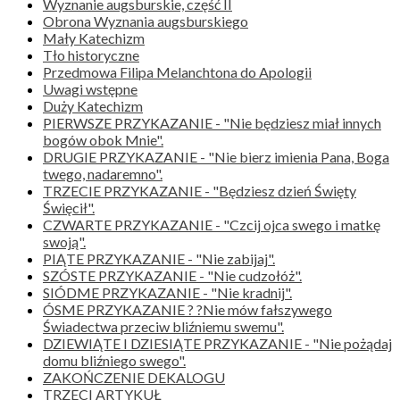
Wyznanie augsburskie, część II
Obrona Wyznania augsburskiego
Mały Katechizm
Tło historyczne
Przedmowa Filipa Melanchtona do Apologii
Uwagi wstępne
Duży Katechizm
PIERWSZE PRZYKAZANIE - "Nie będziesz miał innych
bogów obok Mnie".
DRUGIE PRZYKAZANIE - "Nie bierz imienia Pana, Boga
twego, nadaremno".
TRZECIE PRZYKAZANIE - "Będziesz dzień Święty
Święcił".
CZWARTE PRZYKAZANIE - "Czcij ojca swego i matkę
swoją".
PIĄTE PRZYKAZANIE - "Nie zabijaj".
SZÓSTE PRZYKAZANIE - "Nie cudzołóż".
SIÓDME PRZYKAZANIE - "Nie kradnij".
ÓSME PRZYKAZANIE ? ?Nie mów fałszywego
Świadectwa przeciw bliźniemu swemu".
DZIEWIĄTE I DZIESIĄTE PRZYKAZANIE - "Nie pożądaj
domu bliźniego swego".
ZAKOŃCZENIE DEKALOGU
TRZECI ARTYKUŁ