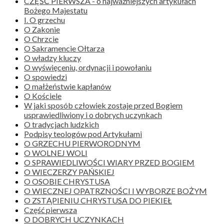
CZĘŚĆ PIERWSZA - o najważniejszych artykułach
Bożego Majestatu
I. O grzechu
O Zakonie
O Chrzcie
O Sakramencie Ołtarza
O władzy kluczy
O wyświęceniu, ordynacji i powołaniu
O spowiedzi
O małżeństwie kapłanów
O Kościele
W jaki sposób człowiek zostaje przed Bogiem
usprawiedliwiony i o dobrych uczynkach
O tradycjach ludzkich
Podpisy teologów pod Artykułami
O GRZECHU PIERWORODNYM
O WOLNEJ WOLI
O SPRAWIEDLIWOŚCI WIARY PRZED BOGIEM
O WIECZERZY PAŃSKIEJ
O OSOBIE CHRYSTUSA
O WIECZNEJ OPATRZNOŚCI I WYBORZE BOŻYM
O ZSTĄPIENIU CHRYSTUSA DO PIEKIEŁ
Część pierwsza
O DOBRYCH UCZYNKACH