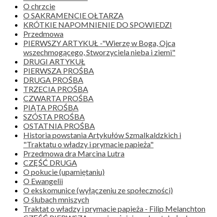
O chrzcie
O SAKRAMENCIE OŁTARZA
KRÓTKIE NAPOMNIENIE DO SPOWIEDZI
Przedmowa
PIERWSZY ARTYKUŁ -"Wierzę w Boga, Ojca
wszechmogącego, Stworzyciela nieba i ziemi"
DRUGI ARTYKUŁ
PIERWSZA PROŚBA
DRUGA PROŚBA
TRZECIA PROŚBA
CZWARTA PROŚBA
PIĄTA PROŚBA
SZÓSTA PROŚBA
OSTATNIA PROŚBA
Historia powstania Artykułów Szmalkaldzkich i
"Traktatu o władzy i prymacie papieża"
Przedmowa dra Marcina Lutra
CZĘŚĆ DRUGA
O pokucie (upamiętaniu)
O Ewangelii
O ekskomunice (wyłączeniu ze społeczności)
O ślubach mniszych
Traktat o władzy i prymacie papieża - Filip Melanchton