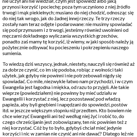
nie uczył ani nie wiedział, czym jest spowiedź albo jaką
przynosi korzyść i pociechę; poza tym uczyniono z niej źródło
trwogi i mąk piekielnych; musiano do niej chodzić, odnosząc się
do niej tak wrogo, jak do żadnej innej rzeczy. Te trzy rzeczy
zostały nam teraz odjęte i podarowane: nie musimy spowiadać
się pod przymusem i z trwogi, jesteśmy również uwolnieni od
męczarni dokładnego wyliczania wszystkich grzechów,
ponadto zaś mamy tę korzyść, iż wiemy, w jaki sposób należy ją
pożytecznie odbywać ku pocieszeniu i pokrzepieniu naszego
sumienia.
To wiedzą dziś wszyscy, jednak, niestety, nauczyli się również aż
za dobrze czynić, co im się podoba, robiąc z wolności taki
użytek, jak gdyby nie powinni i nie potrzebowali nigdy się
spowiadać. Co mile, niezwykle łatwo nam przychodzi, i w czym
Ewangelia jest łagodna i miękka, od razu to przyjęli. Ale takie
wieprze (powiedziałem) nie powinny by mieć udziału w
Ewangelii i korzystać z niej, lecz pozostawać pod władzą
papieża, aby byli gnębieni i napędzani do spowiedzi, postów
itd. w jeszcze większym stopniu niż przedtem. Kto bowiem nie
chce wierzyć Ewangelii ani też według niej żyć i robić to, do
czego chrześcijanin jest zobowiązany, ten nic powinien też z
niej korzystać. Cóż by to było, gdybyś chciał mieć jedynie
korzyści i nic w zamian nie czynić ani nie dawać? Dlatego leż nie