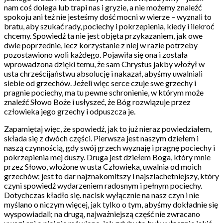
nam coś dolega lub trapi nas i gryzie, a nie możemy znaleźć
spokoju ani też nie jesteśmy dość mocni w wierze – wyznali to
bratu, aby szukać rady, pociechy i pokrzepienia, kiedy i ilekroć
chcemy. Spowiedź ta nie jest objęta przykazaniem, jak owe
dwie poprzednie, lecz korzystanie z niej w razie potrzeby
pozostawiono woli każdego. Pojawiła się ona i została
wprowadzona dzięki temu, że sam Chrystus jakby włożył w
usta chrześcijaństwu absolucję i nakazał, abyśmy uwalniali
siebie od grzechów. Jeżeli więc serce czuje swe grzechy i
pragnie pociechy, ma tu pewne schronienie, w którym może
znaleźć Słowo Boże i usłyszeć, że Bóg rozwiązuje przez
człowieka jego grzechy i odpuszcza je.
Zapamiętaj więc, że spowiedź, jak to już nieraz powiedziałem,
składa się z dwóch części. Pierwsza jest naszym dziełem i
naszą czynnością, gdy swój grzech wyznaję i pragnę pociechy i
pokrzepienia mej duszy. Druga jest dziełem Boga, który mnie
przez Słowo, włożone w usta Człowieka, uwalnia od moich
grzechów; jest to dar najznakomitszy i najszlachetniejszy, który
czyni spowiedź wydarzeniem radosnym i pełnym pociechy.
Dotychczas kładło się. nacisk wyłącznie na nasz czyn i nie
myślano o niczym więcej, jak tylko o tym, abyśmy dokładnie się
wyspowiadali; na drugą, najważniejszą część nie zwracano