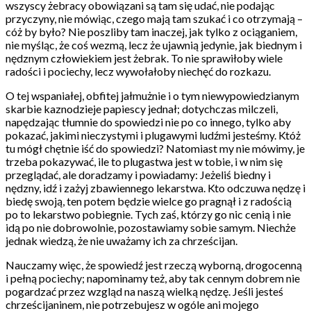
wszyscy żebracy obowiązani są tam się udać, nie podając
przyczyny, nie mówiąc, czego mają tam szukać i co otrzymają –
cóż by było? Nie poszliby tam inaczej, jak tylko z ociąganiem,
nie myśląc, że coś wezmą, lecz że ujawnią jedynie, jak biednym i
nędznym człowiekiem jest żebrak. To nie sprawiłoby wiele
radości i pociechy, lecz wywołałoby niechęć do rozkazu.
O tej wspaniałej, obfitej jałmużnie i o tym niewypowiedzianym
skarbie kaznodzieje papiescy jednał; dotychczas milczeli,
napędzając tłumnie do spowiedzi nie po co innego, tylko aby
pokazać, jakimi nieczystymi i plugawymi ludźmi jesteśmy. Któż
tu mógł chętnie iść do spowiedzi? Natomiast my nie mówimy, je
trzeba pokazywać, ile to plugastwa jest w tobie, i w nim się
przeglądać, ale doradzamy i powiadamy: Jeżeliś biedny i
nędzny, idź i zażyj zbawiennego lekarstwa. Kto odczuwa nędzę i
biedę swoją, ten potem będzie wielce go pragnął i z radością
po to lekarstwo pobiegnie. Tych zaś, którzy go nic cenią i nie
idą po nie dobrowolnie, pozostawiamy sobie samym. Niechże
jednak wiedzą, że nie uważamy ich za chrześcijan.
Nauczamy więc, że spowiedź jest rzeczą wyborną, drogocenną
i pełną pociechy; napominamy też, aby tak cennym dobrem nie
pogardzać przez wzgląd na naszą wielką nędzę. Jeśli jesteś
chrześcijaninem, nie potrzebujesz w ogóle ani mojego