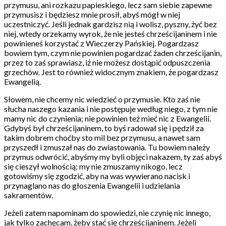
przymusu, ani rozkazu papieskiego, lecz sam siebie zapewne
przymusisz i będziesz mnie prosił, abyś mógł w niej
uczestniczyć. Jeśli jednak gardzisz nią i wolisz, pyszny, żyć bez
niej, wtedy orzekamy wyrok, że nie jesteś chrześcijaninem i nie
powinieneś korzystać z Wieczerzy Pańskiej. Pogardzasz
bowiem tym, czym nie powinien pogardzać żaden chrześcijanin,
przez to zaś sprawiasz, iż nie możesz dostąpić odpuszczenia
grzechów. Jest to również widocznym znakiem, że pogardzasz
Ewangelią.
Słowem, nie chcemy nic wiedzieć o przymusie. Kto zaś nie
słucha naszego kazania i nie postępuje według niego, z tym nie
mamy nic do czynienia; nie powinien też mieć nic z Ewangelii.
Gdybyś był chrześcijaninem, to byś radował się i pędził za
takim dobrem choćby sto mil bez przymusu, a nawet sam
przyszedł i zmuszał nas do zwiastowania. Tu bowiem należy
przymus odwrócić, abyśmy my byli objęci nakazem, ty zaś abyś
się cieszył wolnością; my nie zmuszamy nikogo, lecz
gotowiśmy się zgodzić, aby na was wywierano nacisk i
przynaglano nas do głoszenia Ewangelii i udzielania
sakramentów.
Jeżeli zatem napominam do spowiedzi, nie czynię nic innego,
jak tylko zachęcam, żeby stać się chrześcijaninem. Jeżeli