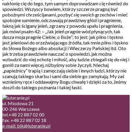
nakłonię cię do tego, tym samym doprowadzam cię również do
spowiedzi. Wszyscy bowiem, którzy szczerze pragną być
pobożnymi chrześcijanami, pozbyć się swoich grzechów i mieć
spokojne sumienie, odczuwają prawdziwy głód i pragnienie,
łakną jak ścigany jeleń, zgrzany z powodu upału i pragnienia,
jak mówi psalm 42: – „Jak jeleń pragnie wód płynących, tak
dusza moja pragnie Ciebie, o Boże”; to jest: jak pilno i tęskno
jest jeleniowi do orzeźwiającego źródła, tak mnie pilno i tęskno
do Słowa Bożego albo absolucji i Wieczerzy Pańskiej itd. Oto
jak trzeba prawdziwie nauczać o spowiedzi, jak można
wzbudzić do niej ochotę i miłość, aby ludzie zbiegali się do niej i
gonili za nami więcej, niżbyśmy sobie życzyli. Niechaj
„papieżnicy” trapią i zamęczają siebie i innych ludzi, którzy nie
szanują takiego skarbu i sami dla siebie go zamykają. My zaś
wznieśmy ręce i oddawajmy Bogu chwałę i dzięki za to, żeśmy
doszli do takiego poznania i takiej łaski.
ul. Miodowa 21
00-246 Warszawa
tel.+48 22 887 02 00
fax. +48 22 887 02 18
e-mail: bik@luteranie.pl