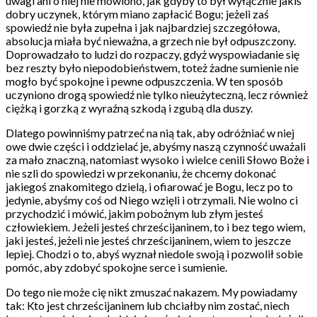
uwagi ani o niej nie mówiono, jak gdyby to był wyłącznie jakiś
dobry uczynek, którym miano zapłacić Bogu; jeżeli zaś
spowiedź nie była zupełna i jak najbardziej szczegółowa,
absolucja miała być nieważna, a grzech nie był odpuszczony.
Doprowadzało to ludzi do rozpaczy, gdyż wyspowiadanie się
bez reszty było niepodobieństwem, toteż żadne sumienie nie
mogło być spokojne i pewne odpuszczenia. W ten sposób
uczyniono drogą spowiedź nie tylko nieużyteczną, lecz również
ciężką i gorzką z wyraźną szkodą i zgubą dla duszy.
Dlatego powinniśmy patrzeć na nią tak, aby odróżniać w niej
owe dwie części i oddzielać je, abyśmy naszą czynność uważali
za mało znaczną, natomiast wysoko i wielce cenili Słowo Boże i
nie szli do spowiedzi w przekonaniu, że chcemy dokonać
jakiegoś znakomitego dzielą, i ofiarować je Bogu, lecz po to
jedynie, abyśmy coś od Niego wzięli i otrzymali. Nie wolno ci
przychodzić i mówić, jakim pobożnym lub złym jesteś
człowiekiem. Jeżeli jesteś chrześcijaninem, to i bez tego wiem,
jaki jesteś, jeżeli nie jesteś chrześcijaninem, wiem to jeszcze
lepiej. Chodzi o to, abyś wyznał niedole swoją i pozwolił sobie
pomóc, aby zdobyć spokojne serce i sumienie.
Do tego nie może cię nikt zmuszać nakazem. My powiadamy
tak: Kto jest chrześcijaninem lub chciałby nim zostać, niech