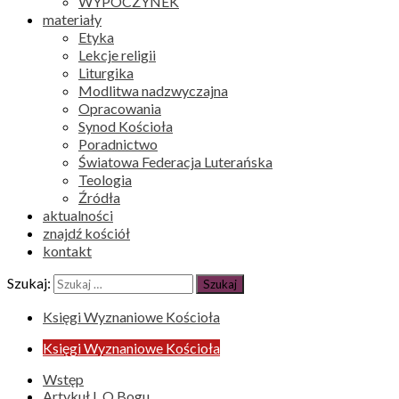
WYPOCZYNEK
materiały
Etyka
Lekcje religii
Liturgika
Modlitwa nadzwyczajna
Opracowania
Synod Kościoła
Poradnictwo
Światowa Federacja Luterańska
Teologia
Źródła
aktualności
znajdź kościół
kontakt
Szukaj:
Księgi Wyznaniowe Kościoła
Księgi Wyznaniowe Kościoła
Wstęp
Artykuł I. O Bogu