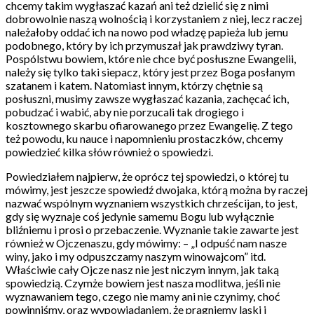
chcemy takim wygłaszać kazań ani też dzielić się z nimi
dobrowolnie naszą wolnością i korzystaniem z niej, lecz raczej
należałoby oddać ich na nowo pod władzę papieża lub jemu
podobnego, który by ich przymuszał jak prawdziwy tyran.
Pospólstwu bowiem, które nie chce być posłuszne Ewangelii,
należy się tylko taki siepacz, który jest przez Boga posłanym
szatanem i katem. Natomiast innym, którzy chętnie są
posłuszni, musimy zawsze wygłaszać kazania, zachęcać ich,
pobudzać i wabić, aby nie porzucali tak drogiego i
kosztownego skarbu ofiarowanego przez Ewangelię. Z tego
też powodu, ku nauce i napomnieniu prostaczków, chcemy
powiedzieć kilka słów również o spowiedzi.
Powiedziałem najpierw, że oprócz tej spowiedzi, o której tu
mówimy, jest jeszcze spowiedź dwojaka, którą można by raczej
nazwać wspólnym wyznaniem wszystkich chrześcijan, to jest,
gdy się wyznaje coś jedynie samemu Bogu lub wyłącznie
bliźniemu i prosi o przebaczenie. Wyznanie takie zawarte jest
również w Ojczenaszu, gdy mówimy: – „I odpuść nam nasze
winy, jako i my odpuszczamy naszym winowajcom” itd.
Właściwie cały Ojcze nasz nie jest niczym innym, jak taką
spowiedzią. Czymże bowiem jest nasza modlitwa, jeśli nie
wyznawaniem tego, czego nie mamy ani nie czynimy, choć
powinniśmy, oraz wypowiadaniem, że pragniemy laski i