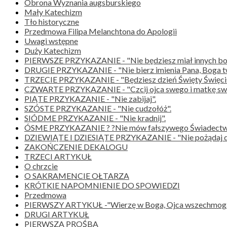
Obrona Wyznania augsburskiego
Mały Katechizm
Tło historyczne
Przedmowa Filipa Melanchtona do Apologii
Uwagi wstępne
Duży Katechizm
PIERWSZE PRZYKAZANIE - "Nie będziesz miał innych bo
DRUGIE PRZYKAZANIE - "Nie bierz imienia Pana, Boga t
TRZECIE PRZYKAZANIE - "Będziesz dzień Święty Święcił
CZWARTE PRZYKAZANIE - "Czcij ojca swego i matkę swo
PIĄTE PRZYKAZANIE - "Nie zabijaj".
SZÓSTE PRZYKAZANIE - "Nie cudzołóż".
SIÓDME PRZYKAZANIE - "Nie kradnij".
ÓSME PRZYKAZANIE ? ?Nie mów fałszywego Świadectwa 
DZIEWIĄTE I DZIESIĄTE PRZYKAZANIE - "Nie pożądaj do
ZAKOŃCZENIE DEKALOGU
TRZECI ARTYKUŁ
O chrzcie
O SAKRAMENCIE OŁTARZA
KRÓTKIE NAPOMNIENIE DO SPOWIEDZI
Przedmowa
PIERWSZY ARTYKUŁ -"Wierzę w Boga, Ojca wszechmogące
DRUGI ARTYKUŁ
PIERWSZA PROŚBA