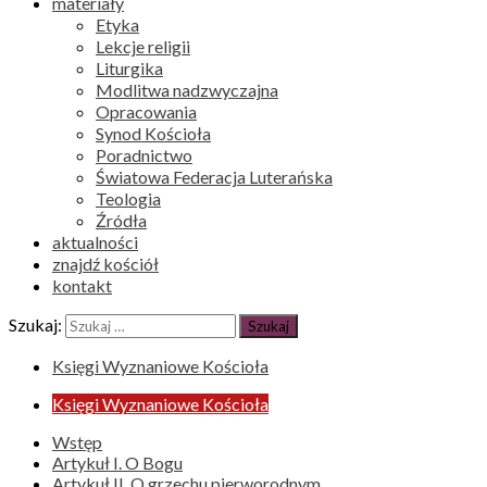
materiały
Etyka
Lekcje religii
Liturgika
Modlitwa nadzwyczajna
Opracowania
Synod Kościoła
Poradnictwo
Światowa Federacja Luterańska
Teologia
Źródła
aktualności
znajdź kościół
kontakt
Szukaj:
Księgi Wyznaniowe Kościoła
Księgi Wyznaniowe Kościoła
Wstęp
Artykuł I. O Bogu
Artykuł II. O grzechu pierworodnym