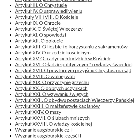
Artykuł III. O Chrystusie
Artykuł IV. O usprawiedliwieniu
Artykuły VII i VIII. O Kościele
Artykuł IX. O Chrzcie
Artykuł X. O Świętej Wieczerzy
Artykuł XI. O spowiedzi
Artykuł XII. O pokucie
Artykuł XIII. O liczbie i o korzystaniu z sakramentów
Artykuł XIV. O urzędzie kościelnym
Artykuł XV. O tradycjach ludzkich w Kościele
Artykuł XVI. O ładzie politycznym ? o władzy świeckiej
Artykuł XVII. O powtórnym przyjściu Chrystusa na sąd
Artykuł XVIII. O wolnej woli
Artykuł XIX. O przyczynie grzechu
Artykuł XX. O dobrych uczynkach
Artykuł XXI. O wzywaniu świętych
Artykuł XXII. O obydwu postaciach Wieczerzy Pańskiej
Artykuł XXIII. O małżeństwie kapłanów
Artykuł XXIV. O mszy
Artykuł XXVII. O ślubach mniszych
Artykuł XXVIII. O władzy kościelnej
Wyznanie augsburskie cz. I
Wyznanie augsburskie, część II