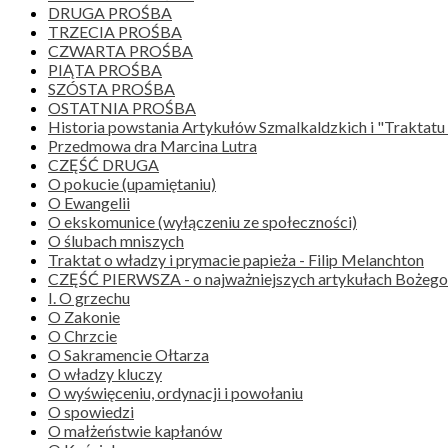
DRUGA PROŚBA
TRZECIA PROŚBA
CZWARTA PROŚBA
PIĄTA PROŚBA
SZÓSTA PROŚBA
OSTATNIA PROŚBA
Historia powstania Artykułów Szmalkaldzkich i "Traktatu 
Przedmowa dra Marcina Lutra
CZĘŚĆ DRUGA
O pokucie (upamiętaniu)
O Ewangelii
O ekskomunice (wyłączeniu ze społeczności)
O ślubach mniszych
Traktat o władzy i prymacie papieża - Filip Melanchton
CZĘŚĆ PIERWSZA - o najważniejszych artykułach Bożego
I. O grzechu
O Zakonie
O Chrzcie
O Sakramencie Ołtarza
O władzy kluczy
O wyświęceniu, ordynacji i powołaniu
O spowiedzi
O małżeństwie kapłanów