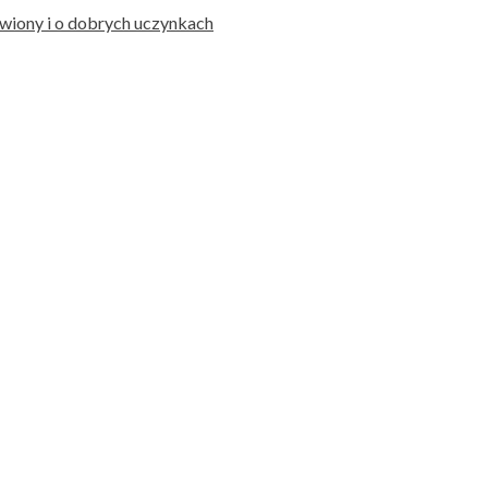
wiony i o dobrych uczynkach