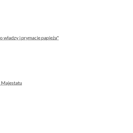
o władzy i prymacie papieża"
 Majestatu