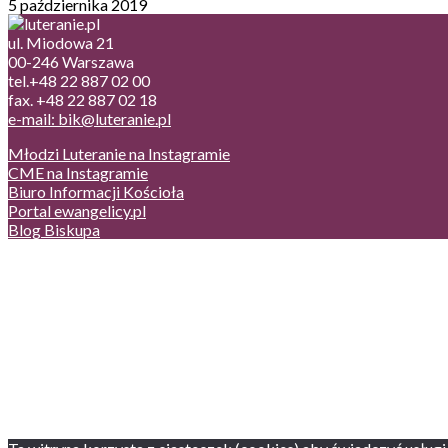
5 października 2019
ul. Miodowa 21
00-246 Warszawa
tel.+48 22 887 02 00
fax. +48 22 887 02 18
e-mail: bik@luteranie.pl
Młodzi Luteranie na Instagramie
CME na Instagramie
Biuro Informacji Kościoła
Portal ewangelicy.pl
Blog Biskupa
Poczta
Prywatność, cookies
English version
Status usług
Facebook
Twitter
Youtube
Instagram