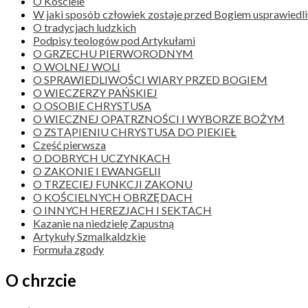
O Kościele
W jaki sposób człowiek zostaje przed Bogiem usprawiedli
O tradycjach ludzkich
Podpisy teologów pod Artykułami
O GRZECHU PIERWORODNYM
O WOLNEJ WOLI
O SPRAWIEDLIWOŚCI WIARY PRZED BOGIEM
O WIECZERZY PAŃSKIEJ
O OSOBIE CHRYSTUSA
O WIECZNEJ OPATRZNOŚCI I WYBORZE BOŻYM
O ZSTĄPIENIU CHRYSTUSA DO PIEKIEŁ
Część pierwsza
O DOBRYCH UCZYNKACH
O ZAKONIE I EWANGELII
O TRZECIEJ FUNKCJI ZAKONU
O KOŚCIELNYCH OBRZĘDACH
O INNYCH HEREZJACH I SEKTACH
Kazanie na niedzielę Zapustną
Artykuły Szmalkaldzkie
Formuła zgody
O chrzcie