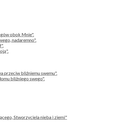
gów obok Mnie".
wego, nadaremno".
".
ją".
przeciw bliźniemu swemu".
mu bliźniego swego".
go, Stworzyciela nieba i ziemi"