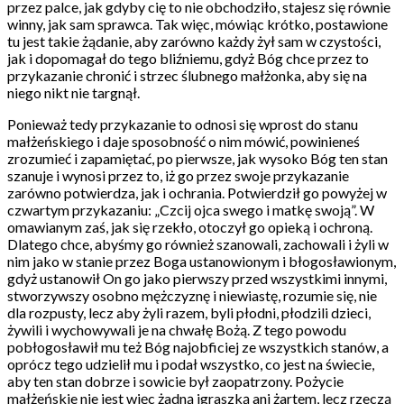
przez palce, jak gdyby cię to nie obchodziło, stajesz się równie
winny, jak sam sprawca. Tak więc, mówiąc krótko, postawione
tu jest takie żądanie, aby zarówno każdy żył sam w czystości,
jak i dopomagał do tego bliźniemu, gdyż Bóg chce przez to
przykazanie chronić i strzec ślubnego małżonka, aby się na
niego nikt nie targnął.
Ponieważ tedy przykazanie to odnosi się wprost do stanu
małżeńskiego i daje sposobność o nim mówić, powinieneś
zrozumieć i zapamiętać, po pierwsze, jak wysoko Bóg ten stan
szanuje i wynosi przez to, iż go przez swoje przykazanie
zarówno potwierdza, jak i ochrania. Potwierdził go powyżej w
czwartym przykazaniu: „Czcij ojca swego i matkę swoją”. W
omawianym zaś, jak się rzekło, otoczył go opieką i ochroną.
Dlatego chce, abyśmy go również szanowali, zachowali i żyli w
nim jako w stanie przez Boga ustanowionym i błogosławionym,
gdyż ustanowił On go jako pierwszy przed wszystkimi innymi,
stworzywszy osobno mężczyznę i niewiastę, rozumie się, nie
dla rozpusty, lecz aby żyli razem, byli płodni, płodzili dzieci,
żywili i wychowywali je na chwałę Bożą. Z tego powodu
pobłogosławił mu też Bóg najobficiej ze wszystkich stanów, a
oprócz tego udzielił mu i podał wszystko, co jest na świecie,
aby ten stan dobrze i sowicie był zaopatrzony. Pożycie
małżeńskie nie jest więc żadną igraszką ani żartem, lecz rzeczą