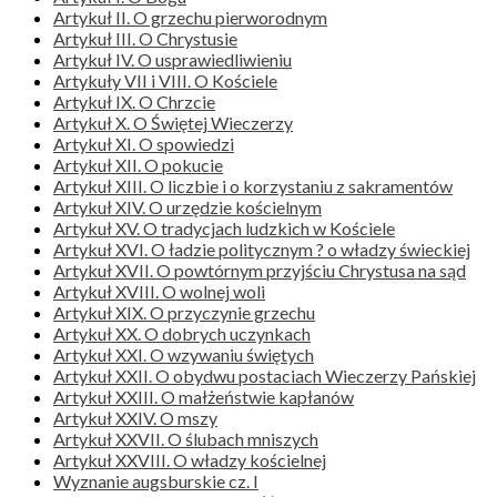
Artykuł II. O grzechu pierworodnym
Artykuł III. O Chrystusie
Artykuł IV. O usprawiedliwieniu
Artykuły VII i VIII. O Kościele
Artykuł IX. O Chrzcie
Artykuł X. O Świętej Wieczerzy
Artykuł XI. O spowiedzi
Artykuł XII. O pokucie
Artykuł XIII. O liczbie i o korzystaniu z sakramentów
Artykuł XIV. O urzędzie kościelnym
Artykuł XV. O tradycjach ludzkich w Kościele
Artykuł XVI. O ładzie politycznym ? o władzy świeckiej
Artykuł XVII. O powtórnym przyjściu Chrystusa na sąd
Artykuł XVIII. O wolnej woli
Artykuł XIX. O przyczynie grzechu
Artykuł XX. O dobrych uczynkach
Artykuł XXI. O wzywaniu świętych
Artykuł XXII. O obydwu postaciach Wieczerzy Pańskiej
Artykuł XXIII. O małżeństwie kapłanów
Artykuł XXIV. O mszy
Artykuł XXVII. O ślubach mniszych
Artykuł XXVIII. O władzy kościelnej
Wyznanie augsburskie cz. I