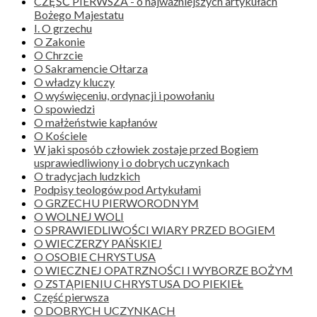
CZĘŚĆ PIERWSZA - o najważniejszych artykułach
Bożego Majestatu
I. O grzechu
O Zakonie
O Chrzcie
O Sakramencie Ołtarza
O władzy kluczy
O wyświęceniu, ordynacji i powołaniu
O spowiedzi
O małżeństwie kapłanów
O Kościele
W jaki sposób człowiek zostaje przed Bogiem
usprawiedliwiony i o dobrych uczynkach
O tradycjach ludzkich
Podpisy teologów pod Artykułami
O GRZECHU PIERWORODNYM
O WOLNEJ WOLI
O SPRAWIEDLIWOŚCI WIARY PRZED BOGIEM
O WIECZERZY PAŃSKIEJ
O OSOBIE CHRYSTUSA
O WIECZNEJ OPATRZNOŚCI I WYBORZE BOŻYM
O ZSTĄPIENIU CHRYSTUSA DO PIEKIEŁ
Część pierwsza
O DOBRYCH UCZYNKACH