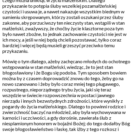
czego można uniknąć w życiu małżeńskim. Dlatego
przykazanie to potępia śluby wszelkiej pozamałżeńskiej
czystości i usuwa je, a nawet nakazuje wszystkim biednym w
sumieniu skrępowanym, którzy zostali oszukani przez śluby
zakonne, aby porzuciwszy ten nieczysty stan, wstąpili w stan
małżeński, zważywszy, że choćby życie klasztorne poza tym
było nawet zbożne, to jednak zachowanie czystości nie jest w
ich mocy, a jeśli w niej będą chcieli pozostawać, tylko coraz
bardziej i więcej będą musieli grzeszyć przeciwko temu
przykazaniu.
Mówię o tym dlatego, ażeby zachęcano młodych do ochotnego
wstępowania w stan małżeński, wiedząc, że to jest stan
błogosławiony i że Bogu się podoba. Tym sposobem bowiem
można by z czasem doprowadzić znowu do tego, żeby go na
nowo szanowano i żeby było coraz mniej tego plugawego,
rozpustnego, nieporządnego trybu życia, jaki się teraz
wszędzie w świecie rozpowszechnia w postaci jawnego
nierządu i innych bezwstydnych zdrożności, które wynikły z
pogardy do życia małżeńskiego. Dlatego to powinni rodzice i
zwierzchność baczyć na młodzież, aby była wychowywana w
karności i uczciwości, a gdy dorośnie, zawierała ślub z
niesplamionym honorem w bojaźni Bożej; do tego dodałby Bóg
swoje błogosławieństwo i łaskę, tak iżby z tego rozkosz i