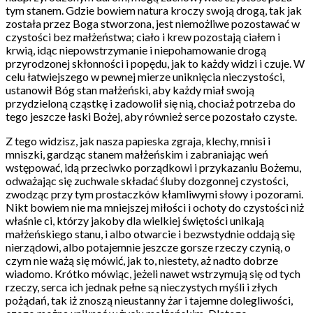
tym stanem. Gdzie bowiem natura kroczy swoją drogą, tak jak
została przez Boga stworzona, jest niemożliwe pozostawać w
czystości bez małżeństwa; ciało i krew pozostają ciałem i
krwią, idąc niepowstrzymanie i niepohamowanie drogą
przyrodzonej skłonności i popędu, jak to każdy widzi i czuje. W
celu łatwiejszego w pewnej mierze uniknięcia nieczystości,
ustanowił Bóg stan małżeński, aby każdy miał swoją
przydzieloną cząstkę i zadowolił się nią, chociaż potrzeba do
tego jeszcze łaski Bożej, aby również serce pozostało czyste.
Z tego widzisz, jak nasza papieska zgraja, klechy, mnisi i
mniszki, gardząc stanem małżeńskim i zabraniając weń
wstępować, idą przeciwko porządkowi i przykazaniu Bożemu,
odważając się zuchwale składać śluby dozgonnej czystości,
zwodząc przy tym prostaczków kłamliwymi słowy i pozorami.
Nikt bowiem nie ma mniejszej miłości i ochoty do czystości niż
właśnie ci, którzy jakoby dla wielkiej świętości unikają
małżeńskiego stanu, i albo otwarcie i bezwstydnie oddają się
nierządowi, albo potajemnie jeszcze gorsze rzeczy czynią, o
czym nie ważą się mówić, jak to, niestety, aż nadto dobrze
wiadomo. Krótko mówiąc, jeżeli nawet wstrzymują się od tych
rzeczy, serca ich jednak pełne są nieczystych myśli i złych
pożądań, tak iż znoszą nieustanny żar i tajemne dolegliwości,