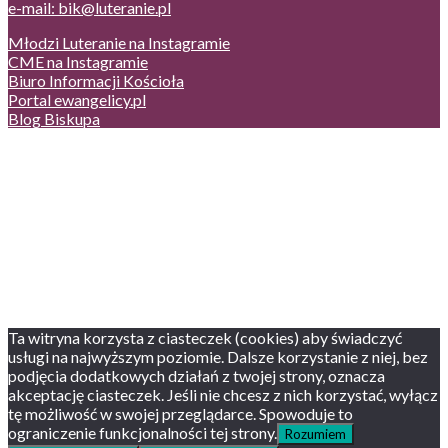
e-mail: bik@luteranie.pl
Młodzi Luteranie na Instagramie
CME na Instagramie
Biuro Informacji Kościoła
Portal ewangelicy.pl
Blog Biskupa
Poczta
Prywatność, cookies
English version
Status usług
Facebook
Twitter
Youtube
Instagram
Ta witryna korzysta z ciasteczek (cookies) aby świadczyć
usługi na najwyższym poziomie. Dalsze korzystanie z niej, bez
podjęcia dodatkowych działań z twojej strony, oznacza
akceptację ciasteczek. Jeśli nie chcesz z nich korzystać, wyłącz
tę możliwość w swojej przeglądarce. Spowoduje to
ograniczenie funkcjonalności tej strony.
Rozumiem