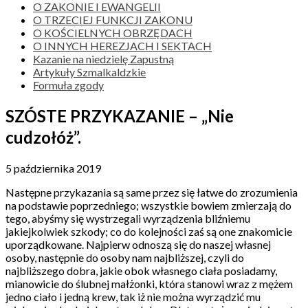
O ZAKONIE I EWANGELII
O TRZECIEJ FUNKCJI ZAKONU
O KOŚCIELNYCH OBRZĘDACH
O INNYCH HEREZJACH I SEKTACH
Kazanie na niedzielę Zapustną
Artykuły Szmalkaldzkie
Formuła zgody
SZÓSTE PRZYKAZANIE – „Nie
cudzołóż”.
5 października 2019
Następne przykazania są same przez się łatwe do zrozumienia
na podstawie poprzedniego; wszystkie bowiem zmierzają do
tego, abyśmy się wystrzegali wyrządzenia bliźniemu
jakiejkolwiek szkody; co do kolejności zaś są one znakomicie
uporządkowane. Najpierw odnoszą się do naszej własnej
osoby, następnie do osoby nam najbliższej, czyli do
najbliższego dobra, jakie obok własnego ciała posiadamy,
mianowicie do ślubnej małżonki, która stanowi wraz z mężem
jedno ciało i jedną krew, tak iż nie można wyrządzić mu