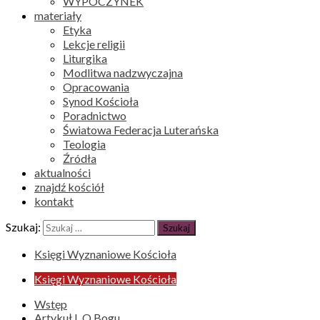
WYPOCZYNEK
materiały
Etyka
Lekcje religii
Liturgika
Modlitwa nadzwyczajna
Opracowania
Synod Kościoła
Poradnictwo
Światowa Federacja Luterańska
Teologia
Źródła
aktualności
znajdź kościół
kontakt
Szukaj:
Księgi Wyznaniowe Kościoła
Księgi Wyznaniowe Kościoła
Wstęp
Artykuł I. O Bogu