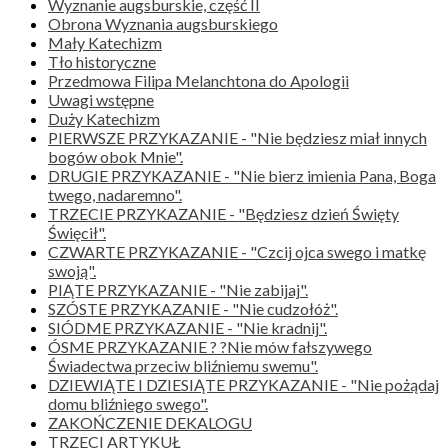
Wyznanie augsburskie, część II
Obrona Wyznania augsburskiego
Mały Katechizm
Tło historyczne
Przedmowa Filipa Melanchtona do Apologii
Uwagi wstępne
Duży Katechizm
PIERWSZE PRZYKAZANIE - "Nie będziesz miał innych
bogów obok Mnie".
DRUGIE PRZYKAZANIE - "Nie bierz imienia Pana, Boga
twego, nadaremno".
TRZECIE PRZYKAZANIE - "Będziesz dzień Święty
Święcił".
CZWARTE PRZYKAZANIE - "Czcij ojca swego i matkę
swoją".
PIĄTE PRZYKAZANIE - "Nie zabijaj".
SZÓSTE PRZYKAZANIE - "Nie cudzołóż".
SIÓDME PRZYKAZANIE - "Nie kradnij".
ÓSME PRZYKAZANIE ? ?Nie mów fałszywego
Świadectwa przeciw bliźniemu swemu".
DZIEWIĄTE I DZIESIĄTE PRZYKAZANIE - "Nie pożądaj
domu bliźniego swego".
ZAKOŃCZENIE DEKALOGU
TRZECI ARTYKUŁ