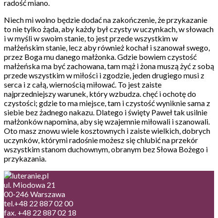
radość miano.
Niech mi wolno będzie dodać na zakończenie, że przykazanie
to nie tylko żąda, aby każdy był czysty w uczynkach, w słowach
i w myśli w swoim stanie, to jest przede wszystkim w
małżeńskim stanie, lecz aby również kochał i szanował swego,
przez Boga mu danego małżonka. Gdzie bowiem czystość
małżeńska ma być zachowana, tam mąż i żona muszą żyć z sobą
przede wszystkim w miłości i zgodzie, jeden drugiego musi z
serca i z całą, wiernością miłować. To jest zaiste
najprzedniejszy warunek, który wzbudza. chęć i ochotę do
czystości; gdzie to ma miejsce, tam i czystość wyniknie sama z
siebie bez żadnego nakazu. Dlatego i święty Paweł tak usilnie
małżonków napomina, aby się wzajemnie miłowali i szanowali.
Oto masz znowu wiele kosztownych i zaiste wielkich, dobrych
uczynków, którymi radośnie możesz się chlubić na przekór
wszystkim stanom duchownym, obranym bez Słowa Bożego i
przykazania.
ul. Miodowa 21
00-246 Warszawa
tel.+48 22 887 02 00
fax. +48 22 887 02 18