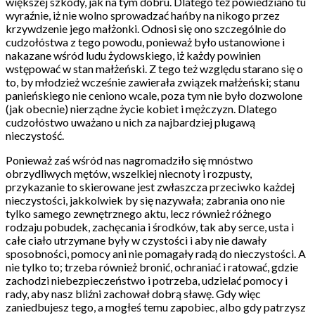
większej szkody, jak na tym dobru. Dlatego też powiedziano tu
wyraźnie, iż nie wolno sprowadzać hańby na nikogo przez
krzywdzenie jego małżonki. Odnosi się ono szczególnie do
cudzołóstwa z tego powodu, ponieważ było ustanowione i
nakazane wśród ludu żydowskiego, iż każdy powinien
wstępować w stan małżeński. Z tego też względu starano się o
to, by młodzież wcześnie zawierała związek małżeński; stanu
panieńskiego nie ceniono wcale, poza tym nie było dozwolone
(jak obecnie) nierządne życie kobiet i mężczyzn. Dlatego
cudzołóstwo uważano u nich za najbardziej plugawą
nieczystość.
Ponieważ zaś wśród nas nagromadziło się mnóstwo
obrzydliwych mętów, wszelkiej niecnoty i rozpusty,
przykazanie to skierowane jest zwłaszcza przeciwko każdej
nieczystości, jakkolwiek by się nazywała; zabrania ono nie
tylko samego zewnętrznego aktu, lecz również różnego
rodzaju pobudek, zachęcania i środków, tak aby serce, usta i
całe ciało utrzymane były w czystości i aby nie dawały
sposobności, pomocy ani nie pomagały radą do nieczystości. A
nie tylko to; trzeba również bronić, ochraniać i ratować, gdzie
zachodzi niebezpieczeństwo i potrzeba, udzielać pomocy i
rady, aby nasz bliźni zachował dobrą sławę. Gdy więc
zaniedbujesz tego, a mogłeś temu zapobiec, albo gdy patrzysz