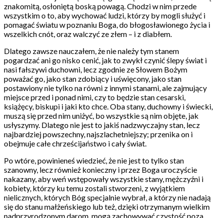
znakomitą, osłoniętą boską powagą. Chodzi w nim przede
wszystkim o to, aby wychować ludzi, którzy by mogli służyć i
pomagać światu w poznaniu Boga, do błogosławionego życia i
wszelkich cnót, oraz walczyć ze złem – i z diabłem.
Dlatego zawsze nauczałem, że nie należy tym stanem
pogardzać ani go nisko cenić, jak to zwykł czynić ślepy świat i
nasi fałszywi duchowni, lecz zgodnie ze Słowem Bożym
poważać go, jako stan zdobiący i uświęcony, jako stan
postawiony nie tylko na równi z innymi stanami, ale zajmujący
miejsce przed i ponad nimi, czy to będzie stan cesarski,
książęcy, biskupi i jaki kto chce. Oba stany, duchowny i świecki,
muszą się przed nim uniżyć, bo wszystkie są nim objęte, jak
usłyszymy. Dlatego nie jest to jakiś nadzwyczajny stan, lecz
najbardziej powszechny, najszlachetniejszy; przenika on i
obejmuje całe chrześcijaństwo i cały świat.
Po wtóre, powinieneś wiedzieć, że nie jest to tylko stan
szanowny, lecz również konieczny i przez Boga uroczyście
nakazany, aby weń wstępowały wszystkie stany, mężczyźni i
kobiety, którzy ku temu zostali stworzeni, z wyjątkiem
nielicznych, których Bóg specjalnie wybrał, a którzy nie nadają
się do stanu małżeńskiego lub też, dzięki otrzymanym wielkim
nadprzyrodzonym darom, mogą zachowywać czystość poza