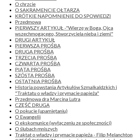
O chrzcie
O SAKRAMENCIE OŁTARZA
KRÓTKIE NAPOMNIENIE DO SPOWIEDZI
Przedmowa
PIERWSZY ARTYKUŁ -"Wierzę w Boga, Ojca
wszechmogącego, Stworzyciela nieba i ziemi"
DRUGI ARTYKUŁ
PIERWSZA PROŚBA
DRUGA PROŚBA
TRZECIA PROŚBA
CZWARTA PROŚBA
PIĄTA PROŚBA
SZÓSTA PROŚBA
OSTATNIA PROŚBA
Historia powstania Artykułów Szmalkaldzkich i
"Traktatu o władzy i prymacie papieża"
Przedmowa dra Marcina Lutra
CZĘŚĆ DRUGA
O pokucie (upamiętaniu)
O Ewangelii
O ekskomunice (wyłączeniu ze społeczności)
O ślubach mniszych
Traktat o władzy i prymacie papieża - Filip Melanchton