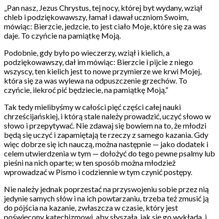
„Pan nasz, Jezus Chrystus, tej nocy, której byt wydany, wziął
chleb i podziękowawszy, łamał i dawał uczniom Swoim,
mówiąc: Bierzcie, jedzcie, to jest ciało Moje, które się za was
daje. To czyńcie na pamiątkę Moją.
Podobnie, gdy było po wieczerzy, wziął i kielich, a
podziękowawszy, dał im mówiąc: Bierzcie i pijcie z niego
wszyscy, ten kielich jest to nowe przymierze we krwi Mojej,
która się za was wylewa na odpuszczenie grzechów. To
czyńcie, ilekroć pić będziecie, na pamiątkę Moją.”
Tak tedy mielibyśmy w całości pięć części całej nauki
chrześcijańskiej, i którą stale należy prowadzić, uczyć słowo w
słowo i przepytywać. Nie zdawaj się bowiem na to, że młodzi
będą się uczyć i zapamiętają te rzeczy z samego kazania. Gdy
więc dobrze się ich nauczą, można następnie — jako dodatek i
celem utwierdzenia w tym — dołożyć do tego pewne psalmy lub
pieśni na nich oparte; w ten sposób można młodzież
wprowadzać w Pismo i codziennie w tym czynić postępy.
Nie należy jednak poprzestać na przyswojeniu sobie przez nią
jedynie samych słów i na ich powtarzaniu, trzeba też zmusić ją
do pójścia na kazanie, zwłaszcza w czasie, który jest
poświęcony katechizmowi, aby słyszała, jak się go wykłada, i