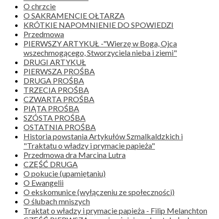
O chrzcie
O SAKRAMENCIE OŁTARZA
KRÓTKIE NAPOMNIENIE DO SPOWIEDZI
Przedmowa
PIERWSZY ARTYKUŁ -"Wierzę w Boga, Ojca
wszechmogącego, Stworzyciela nieba i ziemi"
DRUGI ARTYKUŁ
PIERWSZA PROŚBA
DRUGA PROŚBA
TRZECIA PROŚBA
CZWARTA PROŚBA
PIĄTA PROŚBA
SZÓSTA PROŚBA
OSTATNIA PROŚBA
Historia powstania Artykułów Szmalkaldzkich i
"Traktatu o władzy i prymacie papieża"
Przedmowa dra Marcina Lutra
CZĘŚĆ DRUGA
O pokucie (upamiętaniu)
O Ewangelii
O ekskomunice (wyłączeniu ze społeczności)
O ślubach mniszych
Traktat o władzy i prymacie papieża - Filip Melanchton