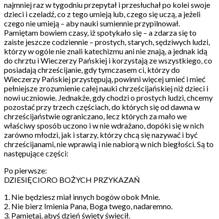
najmniej raz w tygodniu przepytał i przesłuchał po kolei swoje
dzieci i czeladź, co z tego umieją lub, czego się uczą, a jeżeli
czego nie umieją – aby nauki sumiennie przypilnował.
Pamiętam bowiem czasy, iż spotykało się – a zdarza się to
zaiste jeszcze codziennie – prostych, starych, sędziwych ludzi,
którzy w ogóle nie znali katechizmu ani nie znają, a jednak idą
do chrztu i Wieczerzy Pańskiej i korzystają ze wszystkiego, co
posiadają chrześcijanie, gdy tymczasem ci, którzy do
Wieczerzy Pańskiej przystępują, powinni więcej umieć i mieć
pełniejsze zrozumienie całej nauki chrześcijańskiej niż dzieci i
nowi uczniowie. Jednakże, gdy chodzi o prostych ludzi, chcemy
pozostać przy trzech częściach, do których się od dawna w
chrześcijaństwie ograniczano, lecz których za mało we
właściwy sposób uczono i w nie wdrażano, dopóki się w nich
zarówno młodzi, jak i starzy, którzy chcą się nazywać i być
chrześcijanami, nie wprawią i nie nabiorą w nich biegłości. Są to
następujące części:
Po pierwsze:
DZIESIĘCIORO BOŻYCH PRZYKAZAŃ
1. Nie będziesz miał innych bogów obok Mnie.
2. Nie bierz Imienia Pana, Boga twego, nadaremno.
3. Pamiętaj, abyś dzień święty święcił.