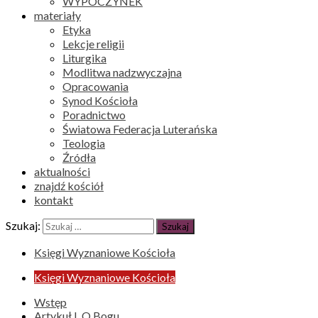
WYPOCZYNEK
materiały
Etyka
Lekcje religii
Liturgika
Modlitwa nadzwyczajna
Opracowania
Synod Kościoła
Poradnictwo
Światowa Federacja Luterańska
Teologia
Źródła
aktualności
znajdź kościół
kontakt
Szukaj:
Księgi Wyznaniowe Kościoła
Księgi Wyznaniowe Kościoła
Wstęp
Artykuł I. O Bogu