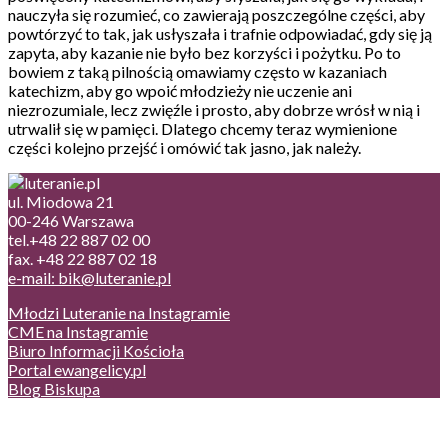
nauczyła się rozumieć, co zawierają poszczególne części, aby
powtórzyć to tak, jak usłyszała i trafnie odpowiadać, gdy się ją
zapyta, aby kazanie nie było bez korzyści i pożytku. Po to
bowiem z taką pilnością omawiamy często w kazaniach
katechizm, aby go wpoić młodzieży nie uczenie ani
niezrozumiale, lecz zwięźle i prosto, aby dobrze wrósł w nią i
utrwalił się w pamięci. Dlatego chcemy teraz wymienione
części kolejno przejść i omówić tak jasno, jak należy.
ul. Miodowa 21
00-246 Warszawa
tel.+48 22 887 02 00
fax. +48 22 887 02 18
e-mail: bik@luteranie.pl
Młodzi Luteranie na Instagramie
CME na Instagramie
Biuro Informacji Kościoła
Portal ewangelicy.pl
Blog Biskupa
Poczta
Prywatność, cookies