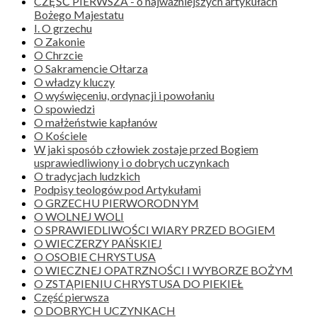
CZĘŚĆ PIERWSZA - o najważniejszych artykułach
Bożego Majestatu
I. O grzechu
O Zakonie
O Chrzcie
O Sakramencie Ołtarza
O władzy kluczy
O wyświęceniu, ordynacji i powołaniu
O spowiedzi
O małżeństwie kapłanów
O Kościele
W jaki sposób człowiek zostaje przed Bogiem
usprawiedliwiony i o dobrych uczynkach
O tradycjach ludzkich
Podpisy teologów pod Artykułami
O GRZECHU PIERWORODNYM
O WOLNEJ WOLI
O SPRAWIEDLIWOŚCI WIARY PRZED BOGIEM
O WIECZERZY PAŃSKIEJ
O OSOBIE CHRYSTUSA
O WIECZNEJ OPATRZNOŚCI I WYBORZE BOŻYM
O ZSTĄPIENIU CHRYSTUSA DO PIEKIEŁ
Część pierwsza
O DOBRYCH UCZYNKACH