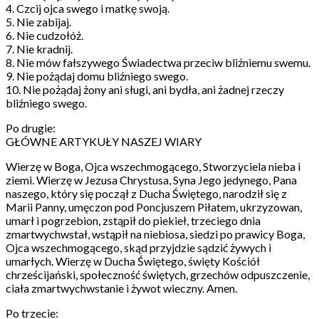
4. Czcij ojca swego i matkę swoją.
5. Nie zabijaj.
6. Nie cudzołóż.
7. Nie kradnij.
8. Nie mów fałszywego Świadectwa przeciw bliźniemu swemu.
9. Nie pożądaj domu bliźniego swego.
10. Nie pożądaj żony ani sługi, ani bydła, ani żadnej rzeczy
bliźniego swego.
Po drugie:
GŁÓWNE ARTYKUŁY NASZEJ WIARY
Wierzę w Boga, Ojca wszechmogącego, Stworzyciela nieba i
ziemi. Wierzę w Jezusa Chrystusa, Syna Jego jedynego, Pana
naszego, który się począł z Ducha Świętego, narodził się z
Marii Panny, umęczon pod Poncjuszem Piłatem, ukrzyzowan,
umarł i pogrzebion, zstąpił do piekieł, trzeciego dnia
zmartwychwstał, wstąpił na niebiosa, siedzi po prawicy Boga,
Ojca wszechmogącego, skąd przyjdzie sądzić żywych i
umarłych. Wierzę w Ducha Świętego, święty Kościół
chrześcijański, społeczność świętych, grzechów odpuszczenie,
ciała zmartwychwstanie i żywot wieczny. Amen.
Po trzecie: