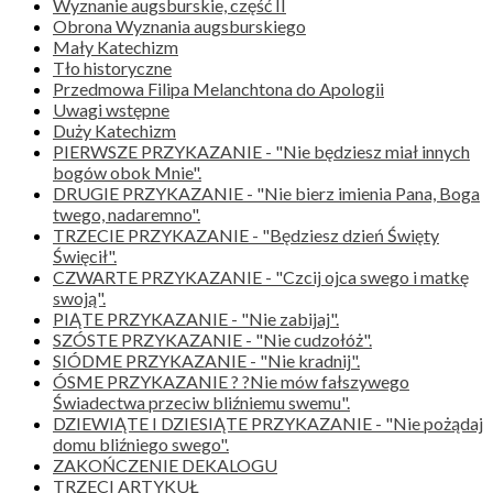
Wyznanie augsburskie, część II
Obrona Wyznania augsburskiego
Mały Katechizm
Tło historyczne
Przedmowa Filipa Melanchtona do Apologii
Uwagi wstępne
Duży Katechizm
PIERWSZE PRZYKAZANIE - "Nie będziesz miał innych
bogów obok Mnie".
DRUGIE PRZYKAZANIE - "Nie bierz imienia Pana, Boga
twego, nadaremno".
TRZECIE PRZYKAZANIE - "Będziesz dzień Święty
Święcił".
CZWARTE PRZYKAZANIE - "Czcij ojca swego i matkę
swoją".
PIĄTE PRZYKAZANIE - "Nie zabijaj".
SZÓSTE PRZYKAZANIE - "Nie cudzołóż".
SIÓDME PRZYKAZANIE - "Nie kradnij".
ÓSME PRZYKAZANIE ? ?Nie mów fałszywego
Świadectwa przeciw bliźniemu swemu".
DZIEWIĄTE I DZIESIĄTE PRZYKAZANIE - "Nie pożądaj
domu bliźniego swego".
ZAKOŃCZENIE DEKALOGU
TRZECI ARTYKUŁ