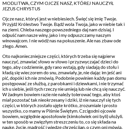
MODLITWA, CZYM OJCZE NASZ, KTÓREJ NAUCZYŁ
JEZUS CHRYSTUS
Ojcze nasz, któryś jest w niebiesiech. Święć się imię Twoje.
Przyjdź Królestwo Twoje. Bądź wola Twoja, jako w niebie tak i
na ziemi. Chleba naszego powszedniego daj nam dzisiaj. I
odpuść nam nasze winy, jako i my odpuszczamy naszym
winowajcom. I nie wódź nas na pokuszenie. Ale nas zbaw ode
złego. Amen.
Oto najkonieczniejsze części, których trzeba się najpierw
nauczyć, zmawiać słowo w słowo i przyzwyczajać dzieci do
tego, aby codziennie, gdy rano wstają, gdy siadają do stołu i
kładą się wieczorem do snu, zmawiały, je, nie dając im jeść ani
pić, dopóki ich nie zmówią. Podobnie powinien każdy pan domu
postępować ze służbą, z parobkami i dziewkami, i nie trzymać
ich u siebie, jeśli tych rzeczy nie umieją lub nie chcą się nauczyć.
W żadnym bowiem razie nie należy tolerować tego, aby ktoś
miał pozostać tak nieokrzesany i dziki, iż nie nauczył się tych
części, w których zostało ujęte krótko, zrozumiale i prosto
wszystko, co mamy w Piśmie Świętym. Czcigodni ojcowie
bowiem, względnie apostołowie (kimkolwiek oni byli) ułożyli.
w ten sposób w zwięzłym streszczeniu to, co się składa na
naukę, życie, mądrość i wiedzę chrześcijan, o czym oni mówią,