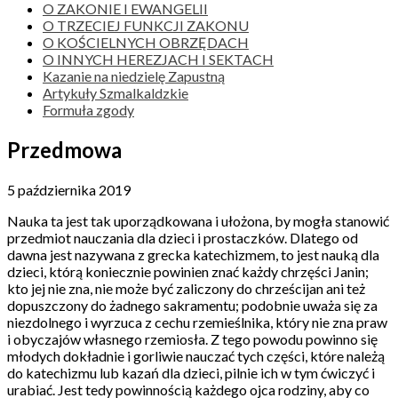
O ZAKONIE I EWANGELII
O TRZECIEJ FUNKCJI ZAKONU
O KOŚCIELNYCH OBRZĘDACH
O INNYCH HEREZJACH I SEKTACH
Kazanie na niedzielę Zapustną
Artykuły Szmalkaldzkie
Formuła zgody
Przedmowa
5 października 2019
Nauka ta jest tak uporządkowana i ułożona, by mogła stanowić
przedmiot nauczania dla dzieci i prostaczków. Dlatego od
dawna jest nazywana z grecka katechizmem, to jest nauką dla
dzieci, którą koniecznie powinien znać każdy chrzęści Janin;
kto jej nie zna, nie może być zaliczony do chrześcijan ani też
dopuszczony do żadnego sakramentu; podobnie uważa się za
niezdolnego i wyrzuca z cechu rzemieślnika, który nie zna praw
i obyczajów własnego rzemiosła. Z tego powodu powinno się
młodych dokładnie i gorliwie nauczać tych części, które należą
do katechizmu lub kazań dla dzieci, pilnie ich w tym ćwiczyć i
urabiać. Jest tedy powinnością każdego ojca rodziny, aby co