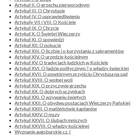
Artykuł II. O grzechu pierworodnym
Artykuł III. O Chrystusie
Artykuł IV. O usprawiedliwieniu
Artykuły VII i VIII. O Kościele
Artykuł IX. O Chrzcie
Artykuł X. O Świętej Wieczerzy
Artykuł XI. O spowiedzi
Artykuł XII. O pokucie
Artykuł XIII. O liczbie i o korzystaniu z sakramentów
Artykuł XIV. O urzędzie kościelnym
Artykuł XV. O tradycjach ludzkich w Kościele
Artykuł XVI. O ładzie politycznym ? o władzy świeckiej
Artykuł XVII. O powtórnym przyjściu Chrystusa na sąd
Artykuł XVIII. O wolnej woli
Artykuł XIX. O przyczynie grzechu
Artykuł XX. O dobrych uczynkach
Artykuł XXI. O wzywaniu świętych
Artykuł XXII. O obydwu postaciach Wieczerzy Pańskiej
Artykuł XXIII. O małżeństwie kapłanów
Artykuł XXIV. O mszy
Artykuł XXVII. O ślubach mniszych
Artykuł XXVIII. O władzy kościelnej
Wyznanie augsburskie cz. I