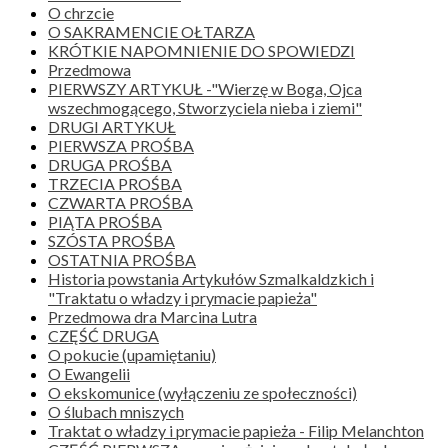
O chrzcie
O SAKRAMENCIE OŁTARZA
KRÓTKIE NAPOMNIENIE DO SPOWIEDZI
Przedmowa
PIERWSZY ARTYKUŁ -"Wierzę w Boga, Ojca
wszechmogącego, Stworzyciela nieba i ziemi"
DRUGI ARTYKUŁ
PIERWSZA PROŚBA
DRUGA PROŚBA
TRZECIA PROŚBA
CZWARTA PROŚBA
PIĄTA PROŚBA
SZÓSTA PROŚBA
OSTATNIA PROŚBA
Historia powstania Artykułów Szmalkaldzkich i
"Traktatu o władzy i prymacie papieża"
Przedmowa dra Marcina Lutra
CZĘŚĆ DRUGA
O pokucie (upamiętaniu)
O Ewangelii
O ekskomunice (wyłączeniu ze społeczności)
O ślubach mniszych
Traktat o władzy i prymacie papieża - Filip Melanchton