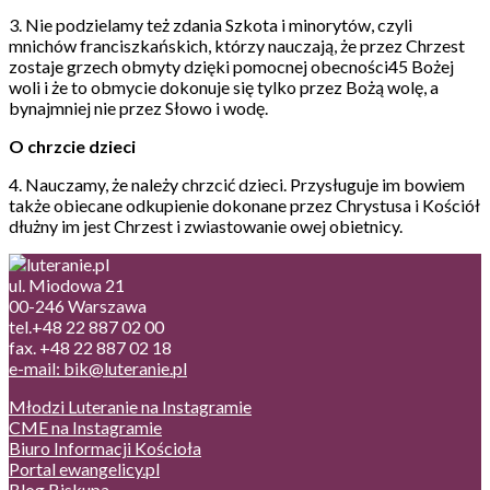
3. Nie podzielamy też zdania Szkota i minorytów, czyli
mnichów franciszkańskich, którzy nauczają, że przez Chrzest
zostaje grzech obmyty dzięki pomocnej obecności45 Bożej
woli i że to obmycie dokonuje się tylko przez Bożą wolę, a
bynajmniej nie przez Słowo i wodę.
O chrzcie dzieci
4. Nauczamy, że należy chrzcić dzieci. Przysługuje im bowiem
także obiecane odkupienie dokonane przez Chrystusa i Kościół
dłużny im jest Chrzest i zwiastowanie owej obietnicy.
ul. Miodowa 21
00-246 Warszawa
tel.+48 22 887 02 00
fax. +48 22 887 02 18
e-mail: bik@luteranie.pl
Młodzi Luteranie na Instagramie
CME na Instagramie
Biuro Informacji Kościoła
Portal ewangelicy.pl
Blog Biskupa