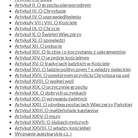
Artykuł II. O grzechu pierworodnym
Artykuł III. O Chrystusie
Artykuł IV. O usprawiedliwieniu
Artykuły VII i VIII. O Kościele
Artykuł IX. O Chrzcie
Artykuł X. O Świętej Wieczerzy
Artykuł XI. O spowiedzi
Artykuł XII. O pokucie
Artykuł XIII. O liczbie i o korzystaniu z sakramentów
Artykuł XIV. O urzędzie kościelnym
Artykuł XV. O tradycjach ludzkich w Kościele
Artykuł XVI. O ładzie politycznym ? o władzy świeckiej
Artykuł XVII. O powtórnym przyjściu Chrystusa na sąd
Artykuł XVIII. O wolnej woli
Artykuł XIX. O przyczynie grzechu
Artykuł XX. O dobrych uczynkach
Artykuł XXI. O wzywaniu świętych
Artykuł XXII. O obydwu postaciach Wieczerzy Pańskiej
Artykuł XXIII. O małżeństwie kapłanów
Artykuł XXIV. O mszy
Artykuł XXVII. O ślubach mniszych
Artykuł XXVIII. O władzy kościelnej
Wyznanie augsburskie cz. I