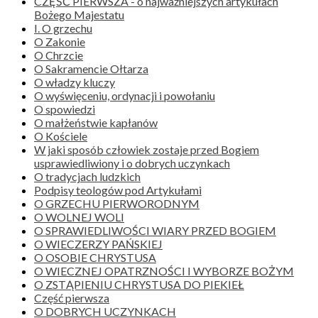
CZĘŚĆ PIERWSZA - o najważniejszych artykułach
Bożego Majestatu
I. O grzechu
O Zakonie
O Chrzcie
O Sakramencie Ołtarza
O władzy kluczy
O wyświęceniu, ordynacji i powołaniu
O spowiedzi
O małżeństwie kapłanów
O Kościele
W jaki sposób człowiek zostaje przed Bogiem
usprawiedliwiony i o dobrych uczynkach
O tradycjach ludzkich
Podpisy teologów pod Artykułami
O GRZECHU PIERWORODNYM
O WOLNEJ WOLI
O SPRAWIEDLIWOŚCI WIARY PRZED BOGIEM
O WIECZERZY PAŃSKIEJ
O OSOBIE CHRYSTUSA
O WIECZNEJ OPATRZNOŚCI I WYBORZE BOŻYM
O ZSTĄPIENIU CHRYSTUSA DO PIEKIEŁ
Część pierwsza
O DOBRYCH UCZYNKACH