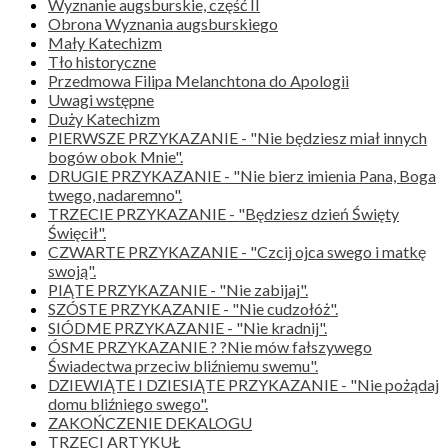
Wyznanie augsburskie, część II
Obrona Wyznania augsburskiego
Mały Katechizm
Tło historyczne
Przedmowa Filipa Melanchtona do Apologii
Uwagi wstępne
Duży Katechizm
PIERWSZE PRZYKAZANIE - "Nie będziesz miał innych
bogów obok Mnie".
DRUGIE PRZYKAZANIE - "Nie bierz imienia Pana, Boga
twego, nadaremno".
TRZECIE PRZYKAZANIE - "Będziesz dzień Święty
Święcił".
CZWARTE PRZYKAZANIE - "Czcij ojca swego i matkę
swoją".
PIĄTE PRZYKAZANIE - "Nie zabijaj".
SZÓSTE PRZYKAZANIE - "Nie cudzołóż".
SIÓDME PRZYKAZANIE - "Nie kradnij".
ÓSME PRZYKAZANIE ? ?Nie mów fałszywego
Świadectwa przeciw bliźniemu swemu".
DZIEWIĄTE I DZIESIĄTE PRZYKAZANIE - "Nie pożądaj
domu bliźniego swego".
ZAKOŃCZENIE DEKALOGU
TRZECI ARTYKUŁ