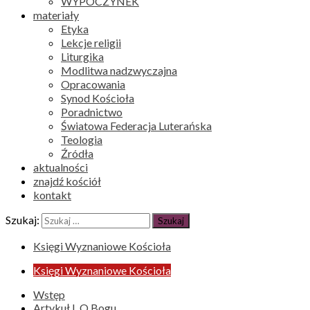
WYPOCZYNEK
materiały
Etyka
Lekcje religii
Liturgika
Modlitwa nadzwyczajna
Opracowania
Synod Kościoła
Poradnictwo
Światowa Federacja Luterańska
Teologia
Źródła
aktualności
znajdź kościół
kontakt
Szukaj:
Księgi Wyznaniowe Kościoła
Księgi Wyznaniowe Kościoła
Wstęp
Artykuł I. O Bogu