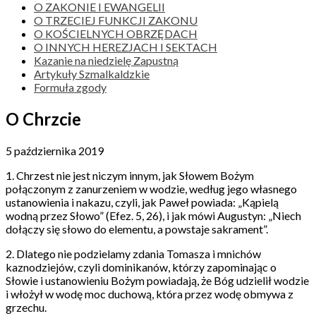
O ZAKONIE I EWANGELII
O TRZECIEJ FUNKCJI ZAKONU
O KOŚCIELNYCH OBRZĘDACH
O INNYCH HEREZJACH I SEKTACH
Kazanie na niedzielę Zapustną
Artykuły Szmalkaldzkie
Formuła zgody
O Chrzcie
5 października 2019
1. Chrzest nie jest niczym innym, jak Słowem Bożym
połączonym z zanurzeniem w wodzie, według jego własnego
ustanowienia i nakazu, czyli, jak Paweł powiada: „Kąpielą
wodną przez Słowo” (Efez. 5, 26), i jak mówi Augustyn: „Niech
dołączy się słowo do elementu, a powstaje sakrament”.
2. Dlatego nie podzielamy zdania Tomasza i mnichów
kaznodziejów, czyli dominikanów, którzy zapominając o
Słowie i ustanowieniu Bożym powiadają, że Bóg udzielił wodzie
i włożył w wodę moc duchową, która przez wodę obmywa z
grzechu.