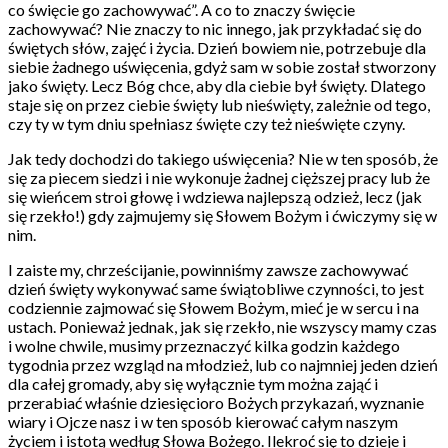
co święcie go zachowywać”. A co to znaczy święcie
zachowywać? Nie znaczy to nic innego, jak przykładać się do
świętych słów, zajęć i życia. Dzień bowiem nie, potrzebuje dla
siebie żadnego uświęcenia, gdyż sam w sobie został stworzony
jako święty. Lecz Bóg chce, aby dla ciebie był święty. Dlatego
staje się on przez ciebie święty lub nieświęty, zależnie od tego,
czy ty w tym dniu spełniasz święte czy też nieświęte czyny.
Jak tedy dochodzi do takiego uświęcenia? Nie w ten sposób, że
się za piecem siedzi i nie wykonuje żadnej cięższej pracy lub że
się wieńcem stroi głowę i wdziewa najlepszą odzież, lecz (jak
się rzekło!) gdy zajmujemy się Słowem Bożym i ćwiczymy się w
nim.
I zaiste my, chrześcijanie, powinniśmy zawsze zachowywać
dzień święty wykonywać same świątobliwe czynności, to jest
codziennie zajmować się Słowem Bożym, mieć je w sercu i na
ustach. Ponieważ jednak, jak się rzekło, nie wszyscy mamy czas
i wolne chwile, musimy przeznaczyć kilka godzin każdego
tygodnia przez wzgląd na młodzież, lub co najmniej jeden dzień
dla całej gromady, aby się wyłącznie tym można zająć i
przerabiać właśnie dziesięcioro Bożych przykazań, wyznanie
wiary i Ojcze nasz i w ten sposób kierować całym naszym
życiem i istotą według Słowa Bożego. Ilekroć się to dzieje i