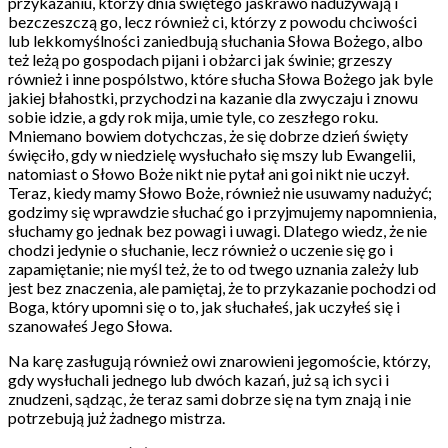
przykazaniu, którzy dnia świętego jaskrawo nadużywają i
bezczeszczą go, lecz również ci, którzy z powodu chciwości
lub lekkomyślności zaniedbują słuchania Słowa Bożego, albo
też leżą po gospodach pijani i obżarci jak świnie; grzeszy
również i inne pospólstwo, które słucha Słowa Bożego jak byle
jakiej błahostki, przychodzi na kazanie dla zwyczaju i znowu
sobie idzie, a gdy rok mija, umie tyle, co zeszłego roku.
Mniemano bowiem dotychczas, że się dobrze dzień święty
święciło, gdy w niedzielę wysłuchało się mszy lub Ewangelii,
natomiast o Słowo Boże nikt nie pytał ani goi nikt nie uczył.
Teraz, kiedy mamy Słowo Boże, również nie usuwamy nadużyć;
godzimy się wprawdzie słuchać go i przyjmujemy napomnienia,
słuchamy go jednak bez powagi i uwagi. Dlatego wiedz, że nie
chodzi jedynie o słuchanie, lecz również o uczenie się go i
zapamiętanie; nie myśl też, że to od twego uznania zależy lub
jest bez znaczenia, ale pamiętaj, że to przykazanie pochodzi od
Boga, który upomni się o to, jak słuchałeś, jak uczyłeś się i
szanowałeś Jego Słowa.
Na karę zasługują również owi znarowieni jegomoście, którzy,
gdy wysłuchali jednego lub dwóch kazań, już są ich syci i
znudzeni, sądząc, że teraz sami dobrze się na tym znają i nie
potrzebują już żadnego mistrza.