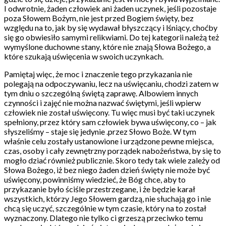
I odwrotnie, żaden człowiek ani żaden uczynek, jeśli pozostaje
poza Słowem Bożym, nie jest przed Bogiem święty, bez
względu na to, jak by się wydawał błyszczący i lśniący, choćby
się go obwiesiło samymi relikwiami. Do tej kategorii należą też
wymyślone duchowne stany, które nie znają Słowa Bożego, a
które szukają uświęcenia w swoich uczynkach.
Pamiętaj więc, że moc i znaczenie tego przykazania nie
polegają na odpoczywaniu, lecz na uświęcaniu, chodzi zatem w
tym dniu o szczególną świętą zaprawę. Albowiem innych
czynności i zajęć nie można nazwać świętymi, jeśli wpierw
człowiek nie został uświęcony. Tu więc musi być taki uczynek
spełniony, przez który sam człowiek bywa uświęcony, co – jak
słyszeliśmy – staje się jedynie .przez Słowo Boże. W tym
właśnie celu zostały ustanowione i urządzone pewne miejsca,
czas, osoby i cały zewnętrzny porządek nabożeństwa, by się to
mogło dziać również publicznie. Skoro tedy tak wiele zależy od
Słowa Bożego, iż bez niego żaden dzień święty nie może być
uświęcony, powinniśmy wiedzieć, że Bóg chce, aby to
przykazanie było ściśle przestrzegane, i że będzie karał
wszystkich, którzy Jego Słowem gardzą, nie słuchają go i nie
chcą się uczyć, szczególnie w tym czasie, który na to został
wyznaczony. Dlatego nie tylko ci grzeszą przeciwko temu