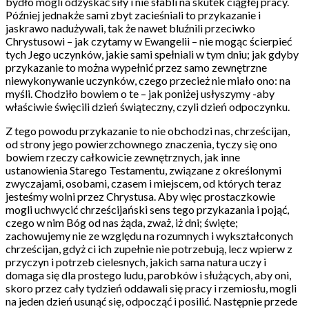
bydło mogli odzyskać siły i nie słabli na skutek ciągłej pracy.
Później jednakże sami zbyt zacieśniali to przykazanie i
jaskrawo nadużywali, tak że nawet bluźnili przeciwko
Chrystusowi – jak czytamy w Ewangelii – nie mogąc ścierpieć
tych Jego uczynków, jakie sami spełniali w tym dniu; jak gdyby
przykazanie to można wypełnić przez samo zewnętrzne
niewykonywanie uczynków, czego przecież nie miało ono: na
myśli. Chodziło bowiem o te – jak poniżej usłyszymy -aby
właściwie święcili dzień świąteczny, czyli dzień odpoczynku.
Z tego powodu przykazanie to nie obchodzi nas, chrześcijan,
od strony jego powierzchownego znaczenia, tyczy się ono
bowiem rzeczy całkowicie zewnętrznych, jak inne
ustanowienia Starego Testamentu, związane z określonymi
zwyczajami, osobami, czasem i miejscem, od których teraz
jesteśmy wolni przez Chrystusa. Aby więc prostaczkowie
mogli uchwycić chrześcijański sens tego przykazania i pojąć,
czego w nim Bóg od nas żąda, zważ, iż dni; święte;
zachowujemy nie ze względu na rozumnych i wykształconych
chrześcijan, gdyż ci ich zupełnie nie potrzebują, lecz wpierw z
przyczyn i potrzeb cielesnych, jakich sama natura uczy i
domaga się dla prostego ludu, parobków i służących, aby oni,
skoro przez cały tydzień oddawali się pracy i rzemiosłu, mogli
na jeden dzień usunąć się, odpocząć i posilić. Następnie przede