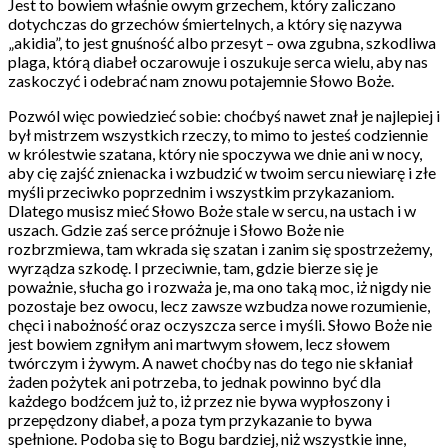
Jest to bowiem właśnie owym grzechem, który zaliczano
dotychczas do grzechów śmiertelnych, a który się nazywa
„akidia”, to jest gnuśność albo przesyt – owa zgubna, szkodliwa
plaga, którą diabeł oczarowuje i oszukuje serca wielu, aby nas
zaskoczyć i odebrać nam znowu potajemnie Słowo Boże.
Pozwól więc powiedzieć sobie: choćbyś nawet znał je najlepiej i
był mistrzem wszystkich rzeczy, to mimo to jesteś codziennie
w królestwie szatana, który nie spoczywa we dnie ani w nocy,
aby cię zajść znienacka i wzbudzić w twoim sercu niewiarę i złe
myśli przeciwko poprzednim i wszystkim przykazaniom.
Dlatego musisz mieć Słowo Boże stale w sercu, na ustach i w
uszach. Gdzie zaś serce próżnuje i Słowo Boże nie
rozbrzmiewa, tam wkrada się szatan i zanim się spostrzeżemy,
wyrządza szkodę. I przeciwnie, tam, gdzie bierze się je
poważnie, słucha go i rozważa je, ma ono taką moc, iż nigdy nie
pozostaje bez owocu, lecz zawsze wzbudza nowe rozumienie,
chęci i nabożność oraz oczyszcza serce i myśli. Słowo Boże nie
jest bowiem zgniłym ani martwym słowem, lecz słowem
twórczym i żywym. A nawet choćby nas do tego nie skłaniał
żaden pożytek ani potrzeba, to jednak powinno być dla
każdego bodźcem już to, iż przez nie bywa wypłoszony i
przepędzony diabeł, a poza tym przykazanie to bywa
spełnione. Podoba się to Bogu bardziej, niż wszystkie inne,