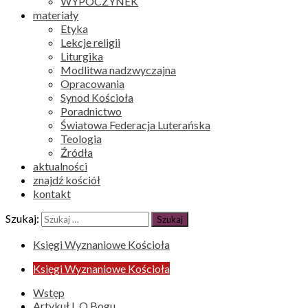
WYPOCZYNEK
materiały
Etyka
Lekcje religii
Liturgika
Modlitwa nadzwyczajna
Opracowania
Synod Kościoła
Poradnictwo
Światowa Federacja Luterańska
Teologia
Źródła
aktualności
znajdź kościół
kontakt
Szukaj:
Księgi Wyznaniowe Kościoła
Księgi Wyznaniowe Kościoła
Wstęp
Artykuł I. O Bogu