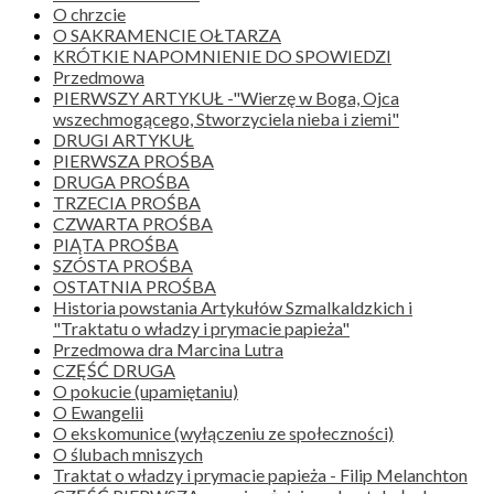
O chrzcie
O SAKRAMENCIE OŁTARZA
KRÓTKIE NAPOMNIENIE DO SPOWIEDZI
Przedmowa
PIERWSZY ARTYKUŁ -"Wierzę w Boga, Ojca
wszechmogącego, Stworzyciela nieba i ziemi"
DRUGI ARTYKUŁ
PIERWSZA PROŚBA
DRUGA PROŚBA
TRZECIA PROŚBA
CZWARTA PROŚBA
PIĄTA PROŚBA
SZÓSTA PROŚBA
OSTATNIA PROŚBA
Historia powstania Artykułów Szmalkaldzkich i
"Traktatu o władzy i prymacie papieża"
Przedmowa dra Marcina Lutra
CZĘŚĆ DRUGA
O pokucie (upamiętaniu)
O Ewangelii
O ekskomunice (wyłączeniu ze społeczności)
O ślubach mniszych
Traktat o władzy i prymacie papieża - Filip Melanchton