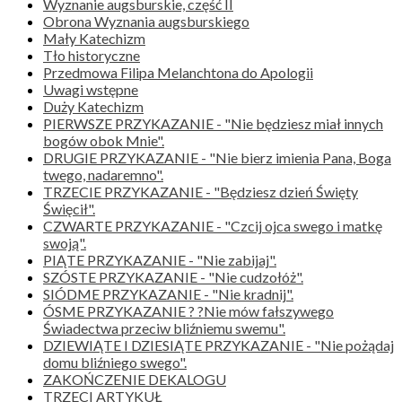
Wyznanie augsburskie, część II
Obrona Wyznania augsburskiego
Mały Katechizm
Tło historyczne
Przedmowa Filipa Melanchtona do Apologii
Uwagi wstępne
Duży Katechizm
PIERWSZE PRZYKAZANIE - "Nie będziesz miał innych
bogów obok Mnie".
DRUGIE PRZYKAZANIE - "Nie bierz imienia Pana, Boga
twego, nadaremno".
TRZECIE PRZYKAZANIE - "Będziesz dzień Święty
Święcił".
CZWARTE PRZYKAZANIE - "Czcij ojca swego i matkę
swoją".
PIĄTE PRZYKAZANIE - "Nie zabijaj".
SZÓSTE PRZYKAZANIE - "Nie cudzołóż".
SIÓDME PRZYKAZANIE - "Nie kradnij".
ÓSME PRZYKAZANIE ? ?Nie mów fałszywego
Świadectwa przeciw bliźniemu swemu".
DZIEWIĄTE I DZIESIĄTE PRZYKAZANIE - "Nie pożądaj
domu bliźniego swego".
ZAKOŃCZENIE DEKALOGU
TRZECI ARTYKUŁ