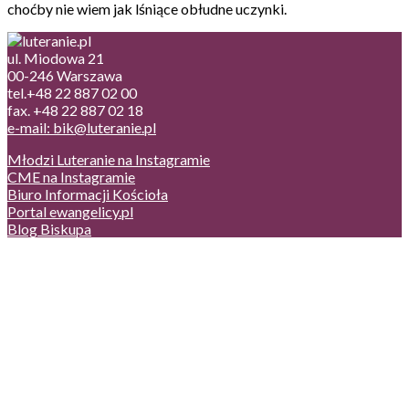
choćby nie wiem jak lśniące obłudne uczynki.
ul. Miodowa 21
00-246 Warszawa
tel.+48 22 887 02 00
fax. +48 22 887 02 18
e-mail: bik@luteranie.pl
Młodzi Luteranie na Instagramie
CME na Instagramie
Biuro Informacji Kościoła
Portal ewangelicy.pl
Blog Biskupa
Poczta
Prywatność, cookies
English version
Status usług
Facebook
Twitter
Youtube
Instagram