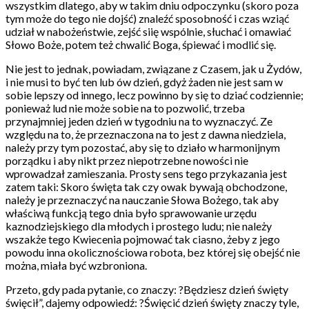
wszystkim dlatego, aby w takim dniu odpoczynku (skoro poza
tym może do tego nie dojść) znaleźć sposobność i czas wziąć
udział w nabożeństwie, zejść siię wspólnie, słuchać i omawiać
Słowo Boże, potem też chwalić Boga, śpiewać i modlić się.
Nie jest to jednak, powiadam, związane z Czasem, jak u Żydów,
i nie musi to być ten lub ów dzień, gdyż żaden nie jest sam w
sobie lepszy od innego, lecz powinno by się to dziać codziennie;
ponieważ lud nie może sobie na to pozwolić, trzeba
przynajmniej jeden dzień w tygodniu na to wyznaczyć. Ze
względu na to, że przeznaczona na to jest z dawna niedziela,
należy przy tym pozostać, aby się to działo w harmonijnym
porządku i aby nikt przez niepotrzebne nowości nie
wprowadzał zamieszania. Prosty sens tego przykazania jest
zatem taki: Skoro święta tak czy owak bywają obchodzone,
należy je przeznaczyć na nauczanie Słowa Bożego, tak aby
właściwą funkcją tego dnia było sprawowanie urzędu
kaznodziejskiego dla młodych i prostego ludu; nie należy
wszakże tego Kwiecenia pojmować tak ciasno, żeby z jego
powodu inna okolicznościowa robota, bez której się obejść nie
można, miała być wzbroniona.
Przeto, gdy pada pytanie, co znaczy: ?Będziesz dzień święty
święcił”, dajemy odpowiedź: ?Święcić dzień święty znaczy tyle,