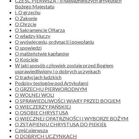
CZĘŚĆ PIERWSZA - o najważniejszych artykułach
Bożego Majestatu
I. O grzechu
O Zakonie
O Chrzcie
O Sakramencie Ołtarza
O władzy kluczy
O wyświęceniu, ordynacji i powołaniu
O spowiedzi
O małżeństwie kapłanów
O Kościele
W jaki sposób człowiek zostaje przed Bogiem
usprawiedliwiony i o dobrych uczynkach
O tradycjach ludzkich
Podpisy teologów pod Artykułami
O GRZECHU PIERWORODNYM
O WOLNEJ WOLI
O SPRAWIEDLIWOŚCI WIARY PRZED BOGIEM
O WIECZERZY PAŃSKIEJ
O OSOBIE CHRYSTUSA
O WIECZNEJ OPATRZNOŚCI I WYBORZE BOŻYM
O ZSTĄPIENIU CHRYSTUSA DO PIEKIEŁ
Część pierwsza
O DOBRYCH UCZYNKACH