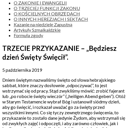
O ZAKONIE I EWANGELII
O TRZECIEJ FUNKCJI ZAKONU
O KOŚCIELNYCH OBRZĘDACH
O INNYCH HEREZJACH I SEKTACH
Kazanie na niedzielę Zapustną
Artykuły Szmalkaldzkie
Formuła zgody
TRZECIE PRZYKAZANIE – „Będziesz
dzień Święty Święcił”.
5 października 2019
Dniem świętym nazwaliśmy święto od słowa hebrajskiego
sabbat, które znaczy dosłownie „odpoczywać”, to jest
wstrzymać się od pracy. Stąd zwykliśmy mówić: zrobić fajerant
lub „po robocie święty wieczór” („heiligen Abend geben”). Otóż
w Starym Testamencie wybrał Bóg i ustanowił siódmy dzień,
aby go święcić, i rozkazał uważać go za święty przed
wszystkimi innymi. Co się tyczy zewnętrznego święcenia, to
przykazanie to zostało dane jedynie Żydom, aby wstrzymali się
od zwykłych zajęć i odpoczęli, i aby zarówno człowiek, jak i