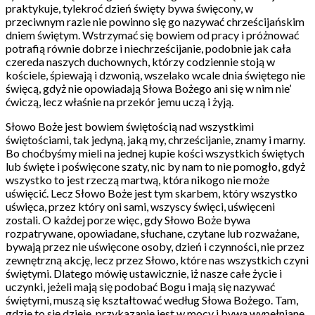
praktykuje, tylekroć dzień święty bywa święcony, w
przeciwnym razie nie powinno się go nazywać chrześcijańskim
dniem świętym. Wstrzymać się bowiem od pracy i próżnować
potrafią równie dobrze i niechrześcijanie, podobnie jak cała
czereda naszych duchownych, którzy codziennie stoją w
kościele, śpiewają i dzwonią, wszelako wcale dnia świętego nie
święcą, gdyż nie opowiadają Słowa Bożego ani się w nim nie’
ćwiczą, lecz właśnie na przekór jemu uczą i żyją.
Słowo Boże jest bowiem świętością nad wszystkimi
świętościami, tak jedyną, jaką my, chrześcijanie, znamy i marny.
Bo choćbyśmy mieli na jednej kupie kości wszystkich świętych
lub święte i poświęcone szaty, nic by nam to nie pomogło, gdyż
wszystko to jest rzeczą martwą, która nikogo nie może
uświęcić. Lecz Słowo Boże jest tym skarbem, który wszystko
uświęca, przez który oni sami, wszyscy święci, uświęceni
zostali. O każdej porze więc, gdy Słowo Boże bywa
rozpatrywane, opowiadane, słuchane, czytane lub rozważane,
bywają przez nie uświęcone osoby, dzień i czynności, nie przez
zewnętrzną akcję, lecz przez Słowo, które nas wszystkich czyni
świętymi. Dlatego mówię ustawicznie, iż nasze całe życie i
uczynki, jeżeli mają się podobać Bogu i mają się nazywać
świętymi, muszą się kształtować według Słowa Bożego. Tam,
gdzie to się dzieje, przykazanie jest w mocy i bywa wypełniane.