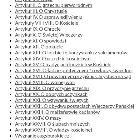
Artykuł II. O grzechu pierworodnym
Artykuł III. O Chrystusie
Artykuł IV. O usprawiedliwieniu
Artykuły VII i VIII. O Kościele
Artykuł IX. O Chrzcie
Artykuł X. O Świętej Wieczerzy
Artykuł XI. O spowiedzi
Artykuł XII. O pokucie
Artykuł XIII. O liczbie i o korzystaniu z sakramentów
Artykuł XIV. O urzędzie kościelnym
Artykuł XV. O tradycjach ludzkich w Kościele
Artykuł XVI. O ładzie politycznym ? o władzy świeckiej
Artykuł XVII. O powtórnym przyjściu Chrystusa na sąd
Artykuł XVIII. O wolnej woli
Artykuł XIX. O przyczynie grzechu
Artykuł XX. O dobrych uczynkach
Artykuł XXI. O wzywaniu świętych
Artykuł XXII. O obydwu postaciach Wieczerzy Pańskiej
Artykuł XXIII. O małżeństwie kapłanów
Artykuł XXIV. O mszy
Artykuł XXVII. O ślubach mniszych
Artykuł XXVIII. O władzy kościelnej
Wyznanie augsburskie cz. I