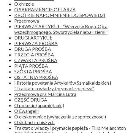
O chrzcie
O SAKRAMENCIE OŁTARZA
KRÓTKIE NAPOMNIENIE DO SPOWIEDZI
Przedmowa
PIERWSZY ARTYKUŁ -"Wierzę w Boga, Ojca
wszechmogącego, Stworzyciela nieba i ziemi"
DRUGI ARTYKUŁ
PIERWSZA PROŚBA
DRUGA PROŚBA
TRZECIA PROŚBA
CZWARTA PROŚBA
PIĄTA PROŚBA
SZÓSTA PROŚBA
OSTATNIA PROŚBA
Historia powstania Artykułów Szmalkaldzkich i
"Traktatu o władzy i prymacie papieża"
Przedmowa dra Marcina Lutra
CZĘŚĆ DRUGA
O pokucie (upamiętaniu)
O Ewangelii
O ekskomunice (wyłączeniu ze społeczności)
O ślubach mniszych
Traktat o władzy i prymacie papieża - Filip Melanchton