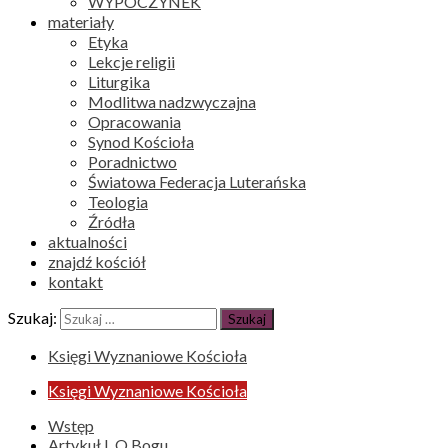
WYPOCZYNEK
materiały
Etyka
Lekcje religii
Liturgika
Modlitwa nadzwyczajna
Opracowania
Synod Kościoła
Poradnictwo
Światowa Federacja Luterańska
Teologia
Źródła
aktualności
znajdź kościół
kontakt
Szukaj:
Księgi Wyznaniowe Kościoła
Księgi Wyznaniowe Kościoła
Wstęp
Artykuł I. O Bogu