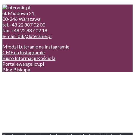
ul. Miodowa 21
00-246 Warszawa
tel.+48 22 887 02 00
fax. +48 22 887 02 18
e-mail: bik@luteranie.pl
Młodzi Luteranie na Instagramie
CME na Instagramie
Biuro Informacji Kościoła
Portal ewangelicy.pl
Blog Biskupa
Poczta
Prywatność, cookies
English version
Status usług
Facebook
Twitter
Youtube
Instagram