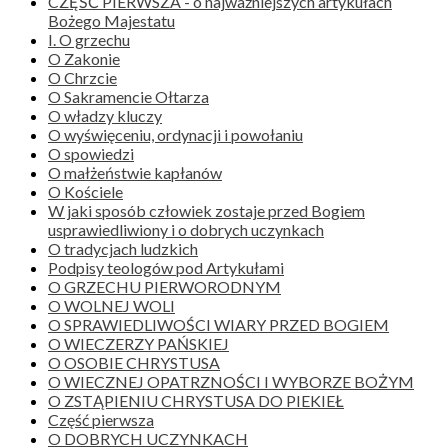
CZĘŚĆ PIERWSZA - o najważniejszych artykułach
Bożego Majestatu
I. O grzechu
O Zakonie
O Chrzcie
O Sakramencie Ołtarza
O władzy kluczy
O wyświęceniu, ordynacji i powołaniu
O spowiedzi
O małżeństwie kapłanów
O Kościele
W jaki sposób człowiek zostaje przed Bogiem
usprawiedliwiony i o dobrych uczynkach
O tradycjach ludzkich
Podpisy teologów pod Artykułami
O GRZECHU PIERWORODNYM
O WOLNEJ WOLI
O SPRAWIEDLIWOŚCI WIARY PRZED BOGIEM
O WIECZERZY PAŃSKIEJ
O OSOBIE CHRYSTUSA
O WIECZNEJ OPATRZNOŚCI I WYBORZE BOŻYM
O ZSTĄPIENIU CHRYSTUSA DO PIEKIEŁ
Część pierwsza
O DOBRYCH UCZYNKACH