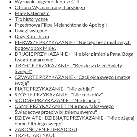
Wyznanie augsburskie, część II
Obrona Wyznania augsburskiego
Mały Katechizm
Tło historyczne
Przedmowa Filipa Melanchtona do Apologii
Uwagi wstępne
Duży Katechizm
PIERWSZE PRZYKAZANIE - "Nie będziesz miał innych
bogów obok Mnie".
DRUGIE PRZYKAZANIE - "Nie bierz imienia Pana, Boga
twego, nadaremno".
TRZECIE PRZYKAZANIE - "Będziesz dzień Święty
Święcił".
CZWARTE PRZYKAZANIE - "Czcij ojca swego i matkę
swoją".
PIĄTE PRZYKAZANIE - "Nie zabijaj".
SZÓSTE PRZYKAZANIE - "Nie cudzołóż".
SIÓDME PRZYKAZANIE - "Nie kradnij".
ÓSME PRZYKAZANIE ? ?Nie mów fałszywego
Świadectwa przeciw bliźniemu swemu".
DZIEWIĄTE I DZIESIĄTE PRZYKAZANIE - "Nie pożądaj
domu bliźniego swego".
ZAKOŃCZENIE DEKALOGU
TRZECI ARTYKUŁ