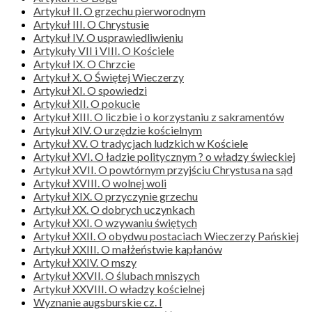
Artykuł II. O grzechu pierworodnym
Artykuł III. O Chrystusie
Artykuł IV. O usprawiedliwieniu
Artykuły VII i VIII. O Kościele
Artykuł IX. O Chrzcie
Artykuł X. O Świętej Wieczerzy
Artykuł XI. O spowiedzi
Artykuł XII. O pokucie
Artykuł XIII. O liczbie i o korzystaniu z sakramentów
Artykuł XIV. O urzędzie kościelnym
Artykuł XV. O tradycjach ludzkich w Kościele
Artykuł XVI. O ładzie politycznym ? o władzy świeckiej
Artykuł XVII. O powtórnym przyjściu Chrystusa na sąd
Artykuł XVIII. O wolnej woli
Artykuł XIX. O przyczynie grzechu
Artykuł XX. O dobrych uczynkach
Artykuł XXI. O wzywaniu świętych
Artykuł XXII. O obydwu postaciach Wieczerzy Pańskiej
Artykuł XXIII. O małżeństwie kapłanów
Artykuł XXIV. O mszy
Artykuł XXVII. O ślubach mniszych
Artykuł XXVIII. O władzy kościelnej
Wyznanie augsburskie cz. I