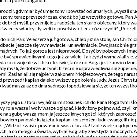
ydom a potem poganom”.
narodził, gdy miał być umęczony i powstać od umarłych, „wyszli sł
oszony, teraz przyszedł czas, chodź bo już wszystko gotowe. Pan Je
ie dobrej myśli, przyjmijcie z radością ten skarb obiecany, który 
i świeccy władcy słyszeli to poselstwo. Lecz cóż uczynili? „Poczę
 do nich Pan: Wieczerza już gotowa, chleb już na stole, Jan Chrzcici
e dbacie, jeszcze się wymawiacie i uniewinniacie. Dwojnasobnie gr
mądrych. To już gorsza jest nieprawość. Dosyć by pobożnych i mądr
być sprawiedliwymi, tego już za wiele. Tak żydzi wymawiali się, ż
a rozdwojenie w ich królestwie, które od Boga jest zatwierdzone
dy myśli, że dobrze uczynił; trzeci nie usprawiedliwia się zupełni
ymi. Zasłaniali się najpierw zakonem Mojżeszowym, że tego narusz
ąd przyszedł kapłan daleko wyższy z pokolenia Judy, Jezus Chrystus
ekiwać muszą aż do dnia sądnego i spodziewają się, że ten wszystk
szy jego u stołu i wyjaśnia im stosunek ich do Pana Boga tymi s
dy wy role wasze i woły wasze oglądać, kiedy żony pojmować, czyli 
bie na zgubę waszą, mam ja jeszcze innych gości, których zaproszę! 
bowiem panowie książęta, kapłani i przełożeni ludu ewangelii nie p
26: „Widzicie zaiste powołanie wasze bracia! Iż nie wiele mądrych 
rych; a co miłego u świata, wybrał Bóg, aby zawstydzili mocnych.
ego potępione zostało wszystko, cokolwiek było w narodzie wielki