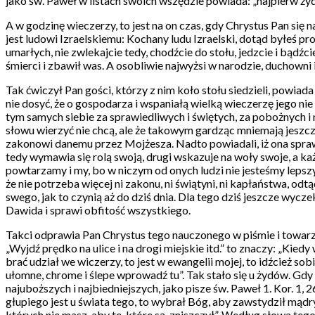
jako św. Paweł w listach swoich wszędzie powiada: „najpierw ż
A w godzinę wieczerzy, to jest na on czas, gdy Chrystus Pan się 
jest ludowi Izraelskiemu: Kochany ludu Izraelski, dotąd byłeś pr
umarłych, nie zwlekajcie tedy, chodźcie do stołu, jedzcie i bądźc
śmierci i zbawił was. A osobliwie najwyżsi w narodzie, duchowni 
Tak ćwiczył Pan gości, którzy z nim koło stołu siedzieli, powiada
nie dosyć, że o gospodarza i wspaniałą wielką wieczerzę jego ni
tym samych siebie za sprawiedliwych i świętych, za pobożnych i 
słowu wierzyć nie chcą, ale że takowym gardząc mniemają jeszcze 
zakonowi danemu przez Mojżesza. Nadto powiadali, iż ona sprawi
tedy wymawia się rolą swoją, drugi wskazuje na woły swoje, a każ
powtarzamy i my, bo w niczym od onych ludzi nie jesteśmy lepsz
że nie potrzeba więcej ni zakonu, ni świątyni, ni kapłaństwa, odt
swego, jak to czynią aż do dziś dnia. Dla tego dziś jeszcze wycz
Dawida i sprawi obfitość wszystkiego.
Takci odprawia Pan Chrystus tego nauczonego w piśmie i towarzy
„Wyjdź prędko na ulice i na drogi miejskie itd.” to znaczy: „Kie
brać udział we wiczerzy, to jest w ewangelii mojej, to idźcież so
ułomne, chrome i ślepe wprowadź tu”. Tak stało się u żydów. Gdy 
najuboższych i najbiedniejszych, jako pisze św. Paweł 1. Kor. 1, 
głupiego jest u świata tego, to wybrał Bóg, aby zawstydził mąd
których nie masz, aby te, które są, zniszczył”. Według słowa t