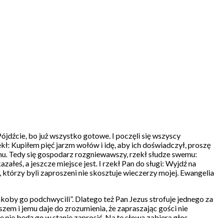
ójdźcie, bo już wszystko gotowe. I poczęli się wszyscy
kł: Kupiłem pięć jarzm wołów i idę, aby ich doświadczył, proszę
emu. Tedy się gospodarz rozgniewawszy, rzekł słudze swemu:
azałeś, a jeszcze miejsce jest. I rzekł Pan do sługi: Wyjdź na
którzy byli zaproszeni nie skosztuje wieczerzy mojej. Ewangelia
koby go podchwycili”. Dlatego też Pan Jezus strofuje jednego za
em i jemu daje do zrozumienia, że zapraszając gości nie
 nie będą go w stanie zaprosić. Na te słowa zabiera głos