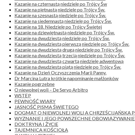
Kazanie na czternastą niedzielę po Trójcy Św
Kazanie na piętnastą niedzielę po Trójcy Św.
Kazanie na szesnastą niedzielę po Trójcy Św.
Kazanie na siedemnastą niedzielę po Trójcy Św.
Kazanie na 18. Niedzielę po Trójcy Świętej
Kazanie na dziewiętnastą niedzielę po Trójcy Św.
Kazanie na dwudziestą niedzielę po Trójcy Św.
Kazanie na dwudziestą pierwszą niedzielę po Trójcy Św.
Kazanie na dwudziestą drugą niedzielę po Trójcy Św.
Kazanie na dwudziestą trzecią niedzielę po Trójcy Św.
Kazanie na dwudziestą czwartą niedzielę adwentową
Kazanie na dwudziestą piątą niedzielę po Trójcy Św.
Kazanie na Dzień Oczyszczenia Marii Panny.
Dr Marcina Lutra krótkie napominanie małżonków
Kazanie pogrzebne
O niewolnej woli – De Servo Arbitro
WSTĘP
PEWNOŚĆ WIARY
JASNOŚĆ PISMA ŚWIĘTEGO
DOGMAT O NIEWOLNEJ WOLI A CHRZEŚCIJAŃSKA
WYZNANIE I JEGO POWSZECHNE OBOWIĄZYWANIE
DOKTRYNA I ŻYClE
TAJEMNICA KOŚCIOŁA