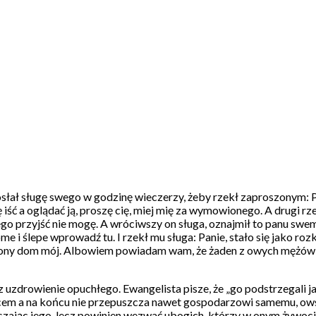
 posłał sługę swego w godzinę wieczerzy, żeby rzekł zaproszonym: P
iść a oglądać ją, proszę cię, miej mię za wymowionego. A drugi rze
 tego przyjść nie mogę. A wróciwszy on sługa, oznajmił to panu sw
me i ślepe wprowadź tu. I rzekł mu sługa: Panie, stało się jako rozk
łniony dom mój. Albowiem powiadam wam, że żaden z owych mężów, 
uzdrowienie opuchłego. Ewangelista pisze, że „go podstrzegali ja
scem a na końcu nie przepuszcza nawet gospodarzowi samemu, owsz
szając jego, lecz powinien wezwać ubogich, którzy w onym żywocie