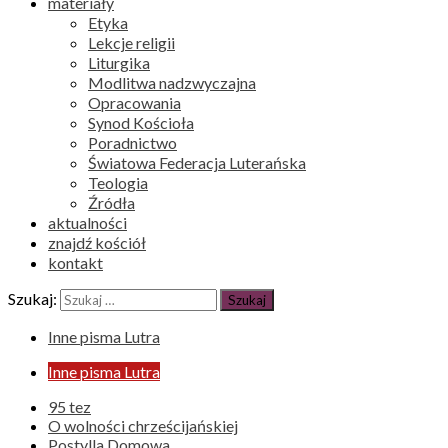
materiały
Etyka
Lekcje religii
Liturgika
Modlitwa nadzwyczajna
Opracowania
Synod Kościoła
Poradnictwo
Światowa Federacja Luterańska
Teologia
Źródła
aktualności
znajdź kościół
kontakt
Szukaj:
Inne pisma Lutra
Inne pisma Lutra
95 tez
O wolności chrześcijańskiej
Postylla Domowa