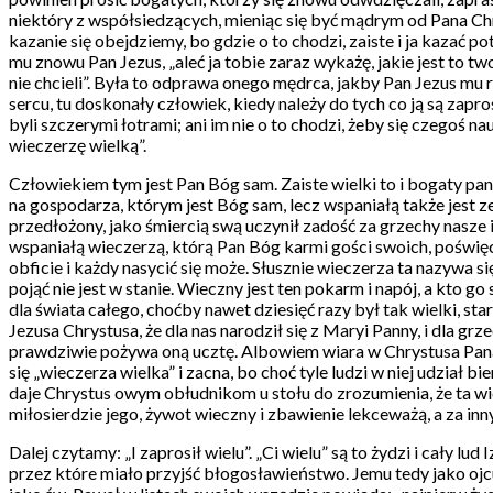
niektóry z współsiedzących, mieniąc się być mądrym od Pana Chr
kazanie się obejdziemy, bo gdzie o to chodzi, zaiste i ja kazać pot
mu znowu Pan Jezus, „aleć ja tobie zaraz wykażę, jakie jest to tw
nie chcieli”. Była to odprawa onego mędrca, jakby Pan Jezus mu r
sercu, tu doskonały człowiek, kiedy należy do tych co ją są zaprosz
byli szczerymi łotrami; ani im nie o to chodzi, żeby się czegoś 
wieczerzę wielką”.
Człowiekiem tym jest Pan Bóg sam. Zaiste wielki to i bogaty pan
na gospodarza, którym jest Bóg sam, lecz wspaniałą także jest 
przedłożony, jako śmiercią swą uczynił zadość za grzechy nasze i
wspaniałą wieczerzą, którą Pan Bóg karmi gości swoich, poświęc
obficie i każdy nasycić się może. Słusznie wieczerza ta nazywa
pojąć nie jest w stanie. Wieczny jest ten pokarm i napój, a kto go
dla świata całego, choćby nawet dziesięć razy był tak wielki, s
Jezusa Chrystusa, że dla nas narodził się z Maryi Panny, i dla gr
prawdziwie pożywa oną ucztę. Albowiem wiara w Chrystusa Pana je
się „wieczerza wielka” i zacna, bo choć tyle ludzi w niej udział
daje Chrystus owym obłudnikom u stołu do zrozumienia, że ta wiecz
miłosierdzie jego, żywot wieczny i zbawienie lekceważą, a za inn
Dalej czytamy: „I zaprosił wielu”. „Ci wielu” są to żydzi i cał
przez które miało przyjść błogosławieństwo. Jemu tedy jako ojc