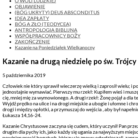
O WOLI LUDZKIEJ
OBJAWIENIE
(BÓG UKRYTY) DEUS ABSCONDITUS
IDEA ZAPŁATY
BÓG A ZŁO (TEODYCEA)
ANTROPOLOGIA BIBLIJNA
WSPÓŁPRACOWNICY BOŻY
ZAKOŃCZENIE
Kazanie na Poniedziałek Wielkanocny
Kazanie na drugą niedzielę po św. Trójcy
5 października 2019
Człowiek nie który sprawił wieczerzę wielką i zaprosił wielu; i
jednostajnie wymawiać. Pierwszy mu rzekł: Kupiłem wieś i muszę 
cię, mniej mię za wymowionego. A drugi rzekł: Żonę pojął a dla
Wyjdź prędko na ulice i na drogi miejskie a ubogie i ułomne i chro
drogi i między opłotki, a przymuszaj do wejścia , aby był nape
Łukasza 14,16-24.
Kazanie Chrystusowe zaczyna się cudem, który uczynił Pan przez 
drugim dla pychy ich, jako każdy się ugania za najwyższym miej
powinien prosić bogatych, którzy się znowu odwdzięczali, zapra