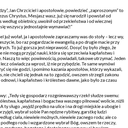
udzy”, Jan Chrzciciel i apostołowie, powiedzieć „zaproszonym” to
zus Chrystus, Mesjasz wasz, już się narodził i powstał od
was według obietnicy, uwolnił od przekleństwa i od wiecznej
li się wszyscy jednostajnie wymawiać!”
el już wołał, ja i apostołowie zapraszamy was do stoły – lecz wy,
zeszycie, bo raz pogardzacie ewangelią a po drugie macie przy
ych. To już gorsza jest nieprawość. Dosyć by było złego, że
e nie mogą przyjąć nauki, która się sprzeciwia kapłaństwu i
. Naszą to więc powinnością, powiadali, takowe utrzymać. Jeden
e, lecz oświadcza wprost, iż nie przybędzie. Te same wymówi
yć się nie godzi, i pomimo kazania apostołów, którzy wykazali,
, nie chcieli się jednak na to zgodzić, owszem strzegli zakonu
o odnowi, i kapłaństwo i królestwo dawne, jako było za czasu
łowy: „Tedy się gospodarz rozgniewawszy rzekł słudze swemu:
królestwa, kapłaństwa i bogactwa waszego pilnować wolicie, niźli
A ty sługo „wyjdź prędko na ulice i na drogi miejskie a ubogie i
rzyjęli, wybrał sobie Pan nędzne rybitwy, garstkę ludzi
według ciała, niewiele możnych, niewiele zacnego rodu; ale co
 A podłego rodu i wzgardzone wybrał Bóg, owszem te rzeczy,
ego, mądrego, bogatego i dostojnego; wszyscy ci bowiem