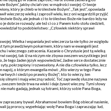
wie Bożym”, jakby chciał rzec w mądrości swojej: O twoje
ławiony, który je chleb w królestwie Bożym”. „Tak jest”, opowiada
ił wieczerzę wielką i zaprosił wielu, lecz oni wzgardzili przyjść
lestwie Boży, ale jednak ci to królestwo Boże nie bardzo leży na
to je dobrze rozważy; ale też ci co z Panem koło stołu siedzieli,
zi powiedział to podobieństwo: „Człowiek niektóry sprawi
wojej. Wielka i wspaniała jest wieczerza ta nie tylko ze względu
 jest tym prawdziwym pokarmem, który nam w ewangelii jest
chu i wiecznego zatracenia. Kazanie o Chrystusie jest tą wielką
rwi swojej, tak iż na niczym nie zbywa owszem wszystkiego jest
o, że tego żaden język wypowiedzieć, żadne serce dostatecznie
e syty, pokrzepiony i rozweselony. A nie dla człowieka tylko, lecz
ten napój, o którym ewangelia mówi: „Kto wierzy w tego Pana
martwych i siedzi po prawicy Bożej”; kto to wierzy, ten
 się silnymi i mają wieczną radość. Toć zaprawdę słuszne nazywa
wa, owszem tenże trwa na wieki i daje żywot wieczny. Tymi słowy
j nie mało gadają, jednak są łotrami, którzy sobie Pana Boga,
oroków zapraszany bywał. Abrahamowi bowiem Bóg obiecał nasienie,
li ją prorocy, wypełniając wolę Pana Boga i zapraszając lud,