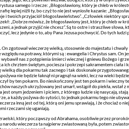
ystusa samego i rzecze: „Błogosławiony, który je chleb w królest
rafię lepiej niźli ty, bo czyż to nie jest wyniosłe kazanie: „Błogos
oje i twoich przyjaciół błogosławieństwo”. „Człowiek niektóry spraw
zekł: „Dobrze mówisz, że błogosławiony jest, który je chleb w kró
eni, a jednak przyjść nie chcesz”. Są to ostre i straszliwe słowa, k
nauczyć, lecz jedynie o to, aby Pana Jezusa pochwycić. Do tych lud
. On zgotował wieczerzę wielką, stosownie do majestatu i chwały s
ze względu na potrawy, którymi są : ewangelia i Chrystus sam. On
 wybawił nas z potępienia śmierci wiecznej i gniewu Bożego i grze
a ich chrztem świętym, pociesza i pokrzepi sakramentem ciała i k
 się wielką dla pokarmu tak zacnego i tak doskonale przygotowaneg
 spożywa nie będzie łaknął ni pragnął na wieki, lecz na wieki będzi
tarczył by ten pokarm. Bo nieskończony jest ten pokarm i wieczny 
zechów naszych ukrzyżowany jest umarł, wstąpił do piekła, wstał z 
st onym jedzeniem i piciem, z którego ludzie się nasycają, stają
 bierze, a każdy pożywa do sytości, to jednak pokarmu tego nie uby
erza inną jest od tej, którą oni jemu sprawiają, i że chociaż o nie
ymi rzeczami się uganiają.
y lud Izraelski, który począwszy od Abrahama, osobliwie przez pr
u narodu wieczerza ta najpierw zwiastowaną była, potem zwiastowa