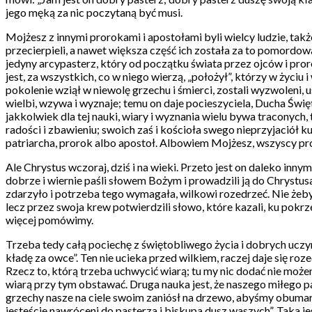
jego męką za nic poczytaną być musi.
Mojżesz z innymi prorokami i apostołami byli wielcy ludzie, także 
przecierpieli, a nawet większa część ich została za to pomordo
jedyny arcypasterz, który od początku świata przez ojców i proro
jest, za wszystkich, co w niego wierzą, „położył”, którzy w życiu 
pokolenie wziął w niewolę grzechu i śmierci, zostali wyzwoleni, 
wielbi, wzywa i wyznaje; temu on daje pocieszyciela, Ducha Świę
jakkolwiek dla tej nauki, wiary i wyznania wielu bywa traconyc
radości i zbawieniu; swoich zaś i kościoła swego nieprzyjaciół ku
patriarcha, prorok albo apostoł. Albowiem Mojżesz, wszyscy pror
Ale Chrystus wczoraj, dziś i na wieki. Przeto jest on daleko in
dobrze i wiernie paśli słowem Bożym i prowadzili ją do Chrystusa j
zdarzyło i potrzeba tego wymagała, wilkowi rozedrzeć. Nie żeby
lecz przez swoja krew potwierdzili słowo, które kazali, ku pokrze
więcej pomówimy.
Trzeba tedy całą pociechę z świętobliwego życia i dobrych uczynk
kładę za owce”. Ten nie ucieka przed wilkiem, raczej daje się ro
Rzecz to, którą trzeba uchwycić wiarą; tu my nic dodać nie może
wiarą przy tym obstawać. Druga nauka jest, że naszego miłego p
grzechy nasze na ciele swoim zaniósł na drzewo, abyśmy obumarłs
jesteście nawróceni do pasterza i biskupa dusz waszych”. Taka jes