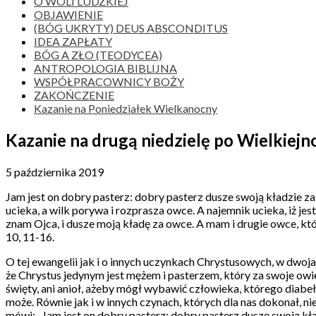
O WOLI LUDZKIEJ
OBJAWIENIE
(BÓG UKRYTY) DEUS ABSCONDITUS
IDEA ZAPŁATY
BÓG A ZŁO (TEODYCEA)
ANTROPOLOGIA BIBLIJNA
WSPÓŁPRACOWNICY BOŻY
ZAKOŃCZENIE
Kazanie na Poniedziałek Wielkanocny
Kazanie na drugą niedzielę po Wielkiejn
5 października 2019
Jam jest on dobry pasterz: dobry pasterz dusze swoją kładzie za
ucieka, a wilk porywa i rozprasza owce. A najemnik ucieka, iż jes
znam Ojca, i dusze moją kładę za owce. A mam i drugie owce, któr
10, 11-16.
O tej ewangelii jak i o innych uczynkach Chrystusowych, w dwo
że Chrystus jedynym jest mężem i pasterzem, który za swoje owie
święty, ani anioł, ażeby mógł wybawić człowieka, którego diabeł
może. Równie jak i w innych czynach, których dla nas dokonał, ni
mówi: „Jam jest on dobry pasterz; dobry pasterz duszę swoją kła