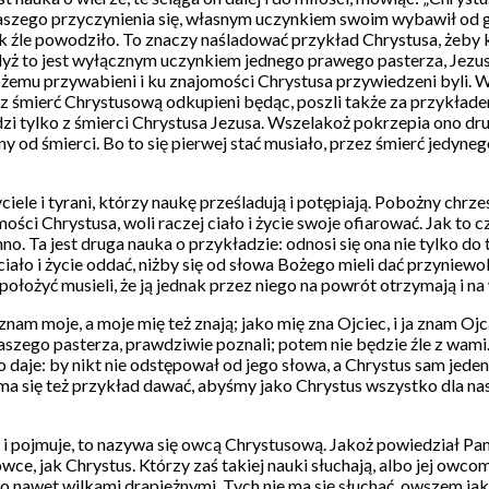
z naszego przyczynienia się, własnym uczynkiem swoim wybawił od 
 jak źle powodziło. To znaczy naśladować przykład Chrystusa, żeb
dyż to jest wyłącznym uczynkiem jednego prawego pasterza, Jezusa
emu przywabieni i ku znajomości Chrystusa przywiedzeni byli. Ws
z śmierć Chrystusową odkupieni będąc, poszli także za przykładem
i tylko z śmierci Chrystusa Jezusa. Wszelakoż pokrzepia ono drug
y od śmierci. Bo to się pierwej stać musiało, przez śmierć jedyneg
ciele i tyrani, którzy naukę prześladują i potępiają. Pobożny chrześ
i Chrystusa, woli raczej ciało i życie swoje ofiarować. Jak to czyn
o. Ta jest druga nauka o przykładzie: odnosi się ona nie tylko do 
iało i życie oddać, niżby się od słowa Bożego mieli dać przyniew
ołożyć musieli, że ją jednak przez niego na powrót otrzymają i na w
znam moje, a moje mię też znają; jako mię zna Ojciec, i ja znam Oj
aszego pasterza, prawdziwie poznali; potem nie będzie źle z wami
co daje: by nikt nie odstępował od jego słowa, a Chrystus sam jed
a się też przykład dawać, abyśmy jako Chrystus wszystko dla nas u
 i pojmuje, to nazywa się owcą Chrystusową. Jakoż powiedział Pan:
e, jak Chrystus. Którzy zaś takiej nauki słuchają, albo jej owcom 
o nawet wilkami drapieżnymi. Tych nie ma się słuchać, owszem ja