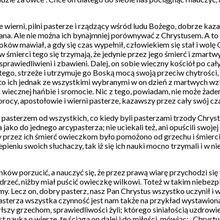
wierni, pilni pasterze i rządzący wśród ludu Bożego, dobrze kazali 
wana. Ale nie można ich bynajmniej porównywać z Chrystusem. A to
ków mawiał, a gdy się czas wypełnił, człowiekiem się stał i wolę O
i w śmierci tego się trzymają, że jedynie przez jego śmierć i zmartw
usprawiedliwieni i zbawieni. Dalej, on sobie wieczny kościół po c
tego, strzeże i utrzymuje go Boską mocą swoją przeciw chytrości, 
h, to ich jednak ze wszystkimi wybranymi w on dzień z martwych 
 wiecznej hańbie i sromocie. Nic z tego, powiadam, nie może żaden a
ocy, apostołowie i wierni pasterze, kazawszy przez cały swój czas
nym pasterzem od wszystkich, co kiedy byli pasterzami trzody Chry
ako do jednego arcypasterza; nie uciekali też, ani opuścili swojej 
 przez ich śmierć owieczkom było pomożono od grzechu i śmierci, 
pieniu swoich słuchaczy, tak iż się ich nauki mocno trzymali i w ni
ów porzucić, a nauczyć się, że przez prawą wiarę przychodzi się t
zedrzeć, niżby miał puścić owieczkę wilkowi. Toteż w takim niebez
my. Lecz on, dobry pasterz, nasz Pan Chrystus wszystko uczynił i 
asterza wszystka czynność jest nam także na przykład wystawiona 
zy grzechom, sprawiedliwości żyli; którego siniałością uzdrowien
t nauka o wierze, te ściąga on dalej i do miłości, mówiąc: „Chryst