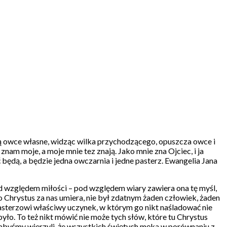
e są owce własne, widząc wilka przychodzącego, opuszcza owce i
 znam moje, a moje mnie tez znają. Jako mnie zna Ojciec, i ja
ć będą, a będzie jedna owczarnia i jedne pasterz. Ewangelia Jana
d względem miłości – pod względem wiary zawiera ona tę myśl,
o Chrystus za nas umiera, nie był zdatnym żaden człowiek, żaden
 pasterzowi właściwy uczynek, w którym go nikt naśladować nie
yło. To też nikt mówić nie może tych słów, które tu Chrystus
, abyśmy wierzyli, że wszystkich świętych męka w porównaniu z