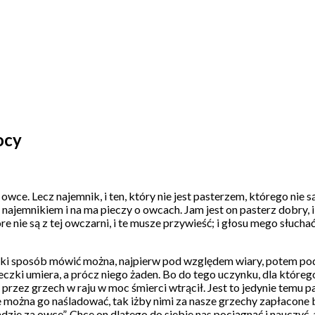
ocy
 owce. Lecz najemnik, i ten, który nie jest pasterzem, którego ni
t najemnikiem i na ma pieczy o owcach. Jam jest on pasterz dobry, i
e nie są z tej owczarni, i te musze przywieść; i głosu mego słucha
jaki sposób mówić można, najpierw pod względem wiary, potem po
czki umiera, a prócz niego żaden. Bo do tego uczynku, dla któreg
 przez grzech w raju w moc śmierci wtrącił. Jest to jedynie temu
e można go naśladować, tak iżby nimi za nasze grzechy zapłacone b
dzie za owce”. Chce on dlatego do siebie nas pociągnąć i nauczyć