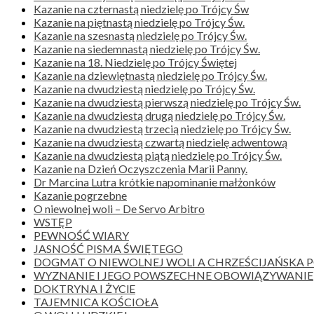
Kazanie na czternastą niedzielę po Trójcy Św
Kazanie na piętnastą niedzielę po Trójcy Św.
Kazanie na szesnastą niedzielę po Trójcy Św.
Kazanie na siedemnastą niedzielę po Trójcy Św.
Kazanie na 18. Niedzielę po Trójcy Świętej
Kazanie na dziewiętnastą niedzielę po Trójcy Św.
Kazanie na dwudziestą niedzielę po Trójcy Św.
Kazanie na dwudziestą pierwszą niedzielę po Trójcy Św.
Kazanie na dwudziestą drugą niedzielę po Trójcy Św.
Kazanie na dwudziestą trzecią niedzielę po Trójcy Św.
Kazanie na dwudziestą czwartą niedzielę adwentową
Kazanie na dwudziestą piątą niedzielę po Trójcy Św.
Kazanie na Dzień Oczyszczenia Marii Panny.
Dr Marcina Lutra krótkie napominanie małżonków
Kazanie pogrzebne
O niewolnej woli – De Servo Arbitro
WSTĘP
PEWNOŚĆ WIARY
JASNOŚĆ PISMA ŚWIĘTEGO
DOGMAT O NIEWOLNEJ WOLI A CHRZEŚCIJAŃSKA
WYZNANIE I JEGO POWSZECHNE OBOWIĄZYWANIE
DOKTRYNA I ŻYClE
TAJEMNICA KOŚCIOŁA