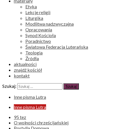
materiały
Etyka
Lekcje religii
Liturgika
Modlitwa nadzwyczajna
Opracowania
Synod Kościoła
Poradnictwo
Światowa Federacja Luterańska
Teologia
Źródła
aktualności
znajdź kościół
kontakt
Szukaj:
Inne pisma Lutra
Inne pisma Lutra
95 tez
O wolności chrześcijańskiej
Postylla Domowa