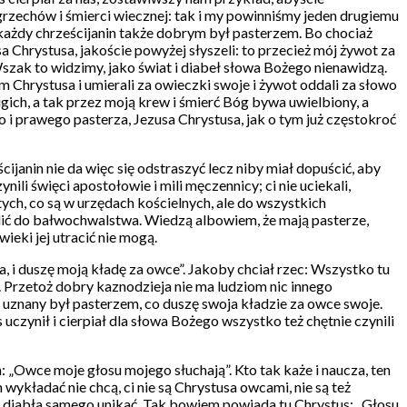
grzechów i śmierci wiecznej: tak i my powinniśmy jeden drugiemu
y każdy chrześcijanin także dobrym był pasterzem. Bo chociaż
 Chrystusa, jakoście powyżej słyszeli: to przecież mój żywot za
zak to widzimy, jako świat i diabeł słowa Bożego nienawidzą.
 Chrystusa i umierali za owieczki swoje i żywot oddali za słowo
ich, a tak przez moją krew i śmierć Bóg bywa uwielbiony, a
o i prawego pasterza, Jezusa Chrystusa, jak o tym już częstokroć
cijanin nie da więc się odstraszyć lecz niby miał dopuścić, aby
ili święci apostołowie i mili męczennicy; ci nie uciekali,
tych, co są w urzędach kościelnych, ale do wszystkich
olić do bałwochwalstwa. Wiedzą albowiem, że mają pasterze,
ieki jej utracić nie mogą.
ca, i duszę moją kładę za owce”. Jakoby chciał rzec: Wszystko tu
. Przetoż dobry kaznodzieja nie ma ludziom nic innego
en uznany był pasterzem, co duszę swoja kładzie za owce swoje.
czynił i cierpiał dla słowa Bożego wszystko też chętnie czynili
 „Owce moje głosu mojego słuchają”. Kto tak każe i naucza, ten
wykładać nie chcą, ci nie są Chrystusa owcami, nie są też
k diabła samego unikać. Tak bowiem powiada tu Chrystus: „Głosu