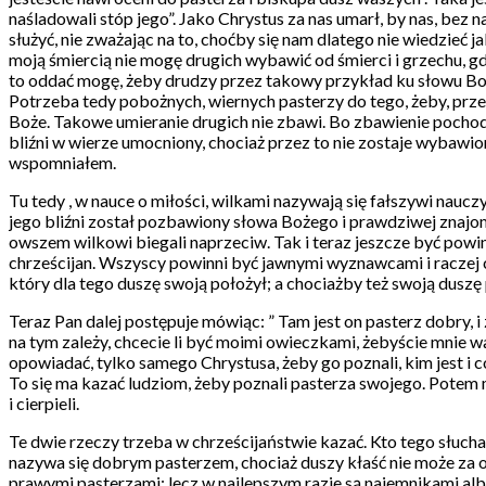
naśladowali stóp jego”. Jako Chrystus za nas umarł, by nas, be
służyć, nie zważając na to, choćby się nam dlatego nie wiedzieć
moją śmiercią nie mogę drugich wybawić od śmierci i grzechu, g
to oddać mogę, żeby drudzy przez takowy przykład ku słowu Boż
Potrzeba tedy pobożnych, wiernych pasterzy do tego, żeby, prze
Boże. Takowe umieranie drugich nie zbawi. Bo zbawienie pochodz
bliźni w wierze umocniony, chociaż przez to nie zostaje wybawion
wspomniałem.
Tu tedy , w nauce o miłości, wilkami nazywają się fałszywi nauczy
jego bliźni został pozbawiony słowa Bożego i prawdziwej znajomośc
owszem wilkowi biegali naprzeciw. Tak i teraz jeszcze być powinn
chrześcijan. Wszyscy powinni być jawnymi wyznawcami i raczej c
który dla tego duszę swoją położył; a chociażby też swoją duszę p
Teraz Pan dalej postępuje mówiąc: ” Tam jest on pasterz dobry, i 
na tym zależy, chcecie li być moimi owieczkami, żebyście mnie w
opowiadać, tylko samego Chrystusa, żeby go poznali, kim jest i 
To się ma kazać ludziom, żeby poznali pasterza swojego. Potem m
i cierpieli.
Te dwie rzeczy trzeba w chrześcijaństwie kazać. Kto tego słucha
nazywa się dobrym pasterzem, chociaż duszy kłaść nie może za owc
prawymi pasterzami; lecz w najlepszym razie są najemnikami alb