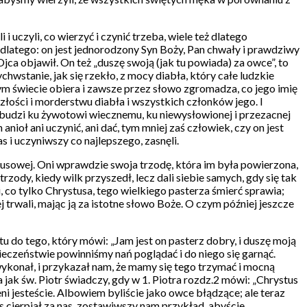
i uczyli, co wierzyć i czynić trzeba, wiele też dlatego
 dlatego: on jest jednorodzony Syn Boży, Pan chwały i prawdziwy
jca objawił. On też „duszę swoją (jak tu powiada) za owce”, to
ychwstanie, jak się rzekło, z mocy diabła, który całe ludzkie
ałym świecie obiera i zawsze przez słowo zgromadza, co jego imię
złości i morderstwu diabła i wszystkich członków jego. I
wzbudzi ku żywotowi wiecznemu, ku niewysłowionej i przezacnej
nioł ani uczynić, ani dać, tym mniej zaś człowiek, czy on jest
 i uczyniwszy co najlepszego, zasnęli.
stusowej. Oni wprawdzie swoja trzodę, która im była powierzona,
trzody, kiedy wilk przyszedł, lecz dali siebie samych, gdy się tak
co tylko Chrystusa, tego wielkiego pasterza śmierć sprawia;
ej trwali, mając ją za istotne słowo Boże. O czym później jeszcze
u do tego, który mówi: „Jam jest on pasterz dobry, i duszę moją
pieczeństwie powinniśmy nań poglądać i do niego się garnąć.
wykonał, i przykazał nam, że mamy się tego trzymać i mocną
jak św. Piotr świadczy, gdy w 1. Piotra rozdz.2 mówi: „Chrystus
i jesteście. Albowiem byliście jako owce błądzące; ale teraz
us cierpiał za nas, zostawiwszy nam przykład, abyście