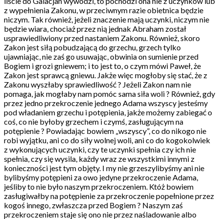
liście do Galacjan wywodzi, to pochodzi ona nie z uczynków lub
z wypełnienia Zakonu, w przeciwnym razie obietnica będzie
niczym. Tak również, jeżeli znaczenie mają uczynki, niczym nie
będzie wiara, chociaż przez nią jednak Abraham został
usprawiedliwiony przed nastaniem Zakonu. Również, skoro
Zakon jest siłą pobudzającą do grzechu, grzech tylko
ujawniając, nie zaś go usuwając, obwinia on sumienie przed
Bogiem i grozi gniewem; i to jest to, o czym mówi Paweł, że
Zakon jest sprawcą gniewu. Jakże więc mogłoby się stać, że z
Zakonu wyszłaby sprawiedliwość ? Jeżeli Zakon nam nie
pomaga, jak mogłaby nam pomóc sama siła woli ? Również, gdy
przez jedno przekroczenie jednego Adama wszyscy jesteśmy
pod władaniem grzechu i potępienia, jakże możemy zabiegać o
coś, co nie byłoby grzechem i czymś, zasługującym na
potępienie ? Powiadając bowiem „wszyscy”, co do nikogo nie
robi wyjątku, ani co do siły wolnej woli, ani co do kogokolwiek
z wykonujących uczynki, czy te uczynki spełnia czy ich nie
spełnia, czy się wysila, każdy wraz ze wszystkimi innymi z
konieczności jest tym objęty. I my nie grzeszylibyśmy ani nie
bylibyśmy potępieni za owo jedyne przekroczenie Adama,
jeśliby to nie było naszym przekroczeniem. Któż bowiem
zasługiwałby na potępienie za przekroczenie popełnione przez
kogoś innego, zwłaszcza przed Bogiem ? Naszym zaś
przekroczeniem staje się ono nie przez naśladowanie albo