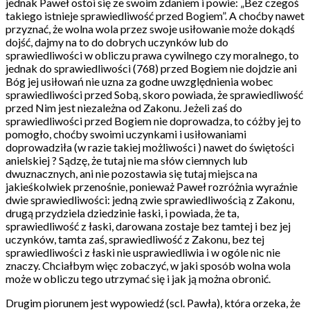
jednak Paweł ostoi się ze swoim zdaniem i powie: „Bez czegoś
takiego istnieje sprawiedliwość przed Bogiem”. A choćby nawet
przyznać, że wolna wola przez swoje usiłowanie może dokądś
dojść, dajmy na to do dobrych uczynków lub do
sprawiedliwości w obliczu prawa cywilnego czy moralnego, to
jednak do sprawiedliwości (768) przed Bogiem nie dojdzie ani
Bóg jej usiłowań nie uzna za godne uwzględnienia wobec
sprawiedliwości przed Sobą, skoro powiada, że sprawiedliwość
przed Nim jest niezależna od Zakonu. Jeżeli zaś do
sprawiedliwości przed Bogiem nie doprowadza, to cóżby jej to
pomogło, choćby swoimi uczynkami i usiłowaniami
doprowadziła (w razie takiej możliwości ) nawet do świętości
anielskiej ? Sądzę, że tutaj nie ma słów ciemnych lub
dwuznacznych, ani nie pozostawia się tutaj miejsca na
jakieśkolwiek przenośnie, ponieważ Paweł rozróżnia wyraźnie
dwie sprawiedliwości: jedną zwie sprawiedliwością z Zakonu,
drugą przydziela dziedzinie łaski, i powiada, że ta,
sprawiedliwość z łaski, darowana zostaje bez tamtej i bez jej
uczynków, tamta zaś, sprawiedliwość z Zakonu, bez tej
sprawiedliwości z łaski nie usprawiedliwia i w ogóle nic nie
znaczy. Chciałbym więc zobaczyć, w jaki sposób wolna wola
może w obliczu tego utrzymać się i jak ją można obronić.
Drugim piorunem jest wypowiedź (scl. Pawła), która orzeka, że