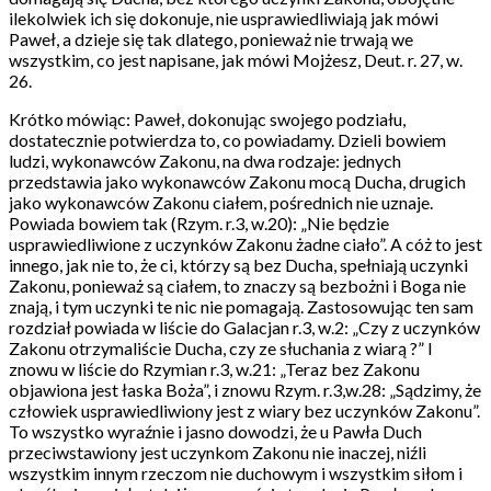
ilekolwiek ich się dokonuje, nie usprawiedliwiają jak mówi
Paweł, a dzieje się tak dlatego, ponieważ nie trwają we
wszystkim, co jest napisane, jak mówi Mojżesz, Deut. r. 27, w.
26.
Krótko mówiąc: Paweł, dokonując swojego podziału,
dostatecznie potwierdza to, co powiadamy. Dzieli bowiem
ludzi, wykonawców Zakonu, na dwa rodzaje: jednych
przedstawia jako wykonawców Zakonu mocą Ducha, drugich
jako wykonawców Zakonu ciałem, pośrednich nie uznaje.
Powiada bowiem tak (Rzym. r.3, w.20): „Nie będzie
usprawiedliwione z uczynków Zakonu żadne ciało”. A cóż to jest
innego, jak nie to, że ci, którzy są bez Ducha, spełniają uczynki
Zakonu, ponieważ są ciałem, to znaczy są bezbożni i Boga nie
znają, i tym uczynki te nic nie pomagają. Zastosowując ten sam
rozdział powiada w liście do Galacjan r.3, w.2: „Czy z uczynków
Zakonu otrzymaliście Ducha, czy ze słuchania z wiarą ?” I
znowu w liście do Rzymian r.3, w.21: „Teraz bez Zakonu
objawiona jest łaska Boża”, i znowu Rzym. r.3,w.28: „Sądzimy, że
człowiek usprawiedliwiony jest z wiary bez uczynków Zakonu”.
To wszystko wyraźnie i jasno dowodzi, że u Pawła Duch
przeciwstawiony jest uczynkom Zakonu nie inaczej, niźli
wszystkim innym rzeczom nie duchowym i wszystkim siłom i