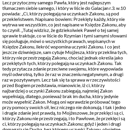
Lecz przytoczmy samego Pawła, który jest najlepszym
tłumaczem siebie samego, i który w liście do Galacjan r.3. w.10
powiada: „Ci, którzy polegają na uczynkach Zakonu, są pod
przekleństwem. Napisano bowiem: Przeklęty każdy, który nie
wytrwa we wszystkim, co jest napisane w Księdze Zakonu, aby
to czynił. „Tutaj widzisz, że gdziekolwiek Paweł o tej samej
sprawie traktuje, co w liście do Rzymian i tymi samymi słowami
się posługuje, mówi o wszystkich prawach, wypisanych w
Księdze Zakonu, ilekróć wspomina uczynki Zakonu. I co jest
jeszcze dziwniejsze, sam cytuje Mojżesza, który przeklina tych,
którzy nie przestrzegają Zakonu, chociaż jednak określa jako
przeklętych tych, którzy polegają na uczynkach Zakonu. Tak
tedy przytacza zdanie przeciwne swojemu, które wypowiada
myśl odwrotną, tylko że raz w znaczeniu negatywnym, a drugi
raz w pozytywnym. Lecz tak się ta sprawa w rzeczywistości
przed Bogiem przedstawia, mianowicie, iż ci, którzy
najbardziej o uczynki Zakonu zabiegają, najmniej Zakon
wypełniają, dlatego, ponieważ brak im ducha, który jedynie
może wypełnić Zakon. Mogą oni wprawdzie próbować tego
przy pomocy swoich sił, lecz niczego nie dokonują. I tak i jedno
i drugie zdanie jest prawdą, to Mojżeszowe, że przeklęci są ci,
którzy Zakonu nie przestrzegają, i to Pawłowe, że przeklęci są
ci, którzy polegają na uczynkach Zakonu; gdyż i jeden i drugi
domagają się Ducha, bez którego uczynki Zakonu, obojętne