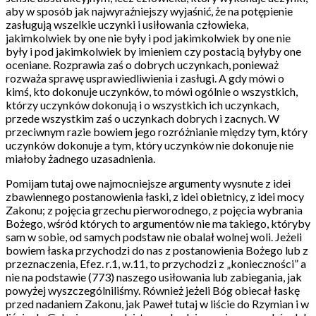
aby w sposób jak najwyraźniejszy wyjaśnić, że na potępienie
zasługują wszelkie uczynki i usiłowania człowieka,
jakimkolwiek by one nie były i pod jakimkolwiek by one nie
były i pod jakimkolwiek by imieniem czy postacią byłyby one
oceniane. Rozprawia zaś o dobrych uczynkach, ponieważ
rozważa sprawę usprawiedliwienia i zasługi. A gdy mówi o
kimś, kto dokonuje uczynków, to mówi ogólnie o wszystkich,
którzy uczynków dokonują i o wszystkich ich uczynkach,
przede wszystkim zaś o uczynkach dobrych i zacnych. W
przeciwnym razie bowiem jego rozróżnianie między tym, który
uczynków dokonuje a tym, który uczynków nie dokonuje nie
miałoby żadnego uzasadnienia.
Pomijam tutaj owe najmocniejsze argumenty wysnute z idei
zbawiennego postanowienia łaski, z idei obietnicy, z idei mocy
Zakonu; z pojęcia grzechu pierworodnego, z pojęcia wybrania
Bożego, wśród których to argumentów nie ma takiego, któryby
sam w sobie, od samych podstaw nie obalał wolnej woli. Jeżeli
bowiem łaska przychodzi do nas z postanowienia Bożego lub z
przeznaczenia, Efez. r.1, w.11, to przychodzi z „konieczności” a
nie na podstawie (773) naszego usiłowania lub zabiegania, jak
powyżej wyszczególniliśmy. Również jeżeli Bóg obiecał łaskę
przed nadaniem Zakonu, jak Paweł tutaj w liście do Rzymian i w