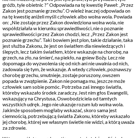
gróźb, tyle obietnic ?” Odpowiada na tę kwestię Paweł: „Przez
Zakon jest poznanie grzechu”. O wieleż inaczej odpowiada on
na tę kwestię aniżeli myśli człowiek albo wolna wola. Powiada
on: „Nie zostaje przez Zakon dowiedziona wolna wola, nie
współdziałała w kierunku sprawiedliwości, nie o poznanie
sprawiedliwości przez Zakon chodzi, lecz „Przez Zakon jest
poznanie grzechu”. Taki bowiem jest plon, takie działanie, taka
jest służba Zakonu, że jest on światłem dla niewiedzących i
ślepych, lecz takim światłem, które wskazuje na chorobę, na
grzech, na zło, na śmierć, na piekło, na gniew Boży. Lecz nie
dopomaga do wyzwolenia się od nich ani nie uwalnia od nich,
zadowala się tym, że wskazuje. A wtedy człowiek, poznawszy
chorobę grzechu, smutnieje, zostaje poruszony, owszem
popada w zwątpienie. Zakon nie pomaga mu, jeszcze może
człowiek sam sobie pomóc. Potrzeba zaś innego światła,
któreby wskazało środek zaradczy. Jest nim głos Ewangelii,
wskazujący na Chrystusa, Oswobodziciela od tamtych
wszystkich udręk. Jego nie ukazuje rozum lub wolna wola.
Jakimże sposobem mogłaby wskazać, skoro sama jest
ciemnością, potrzebującą światła Zakonu, któreby wskazało
jej chorobę, której we własnym świetle nie widzi, a którą uważa
za zdrowie.