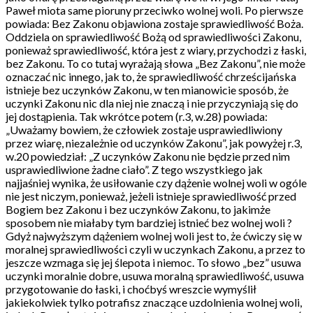
Paweł miota same pioruny przeciwko wolnej woli. Po pierwsze
powiada: Bez Zakonu objawiona zostaje sprawiedliwość Boża.
Oddziela on sprawiedliwość Bożą od sprawiedliwości Zakonu,
ponieważ sprawiedliwość, która jest z wiary, przychodzi z łaski,
bez Zakonu. To co tutaj wyrażają słowa „Bez Zakonu”, nie może
oznaczać nic innego, jak to, że sprawiedliwość chrześcijańska
istnieje bez uczynków Zakonu, w ten mianowicie sposób, że
uczynki Zakonu nic dla niej nie znaczą i nie przyczyniają się do
jej dostąpienia. Tak wkrótce potem (r.3, w.28) powiada:
„Uważamy bowiem, że człowiek zostaje usprawiedliwiony
przez wiarę, niezależnie od uczynków Zakonu”, jak powyżej r.3,
w.20 powiedział: „Z uczynków Zakonu nie będzie przed nim
usprawiedliwione żadne ciało”. Z tego wszystkiego jak
najjaśniej wynika, że usiłowanie czy dążenie wolnej woli w ogóle
nie jest niczym, ponieważ, jeżeli istnieje sprawiedliwość przed
Bogiem bez Zakonu i bez uczynków Zakonu, to jakimże
sposobem nie miałaby tym bardziej istnieć bez wolnej woli ?
Gdyż najwyższym dążeniem wolnej woli jest to, że ćwiczy się w
moralnej sprawiedliwości czyli w uczynkach Zakonu, a przez to
jeszcze wzmaga się jej ślepota i niemoc. To słowo „bez” usuwa
uczynki moralnie dobre, usuwa moralną sprawiedliwość, usuwa
przygotowanie do łaski, i choćbyś wreszcie wymyślił
jakiekolwiek tylko potrafisz znaczące uzdolnienia wolnej woli,