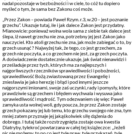
nadal pozostaje w bezbożności i w ciele, to cóż tu dopiero
myśleć o tym, że sama bez Zakonu coś może.
„Przez Zakon – powiada Paweł Rzym. r.3, w.20 – jest poznanie
grzechu”. Ukazuje tutaj, ile i jak dalece Zakon jest przydatny.
Mianowicie: ponieważ wolna wola sama z siebie tak dalece jest
ślepa, iż nawet grzechu nie zna, potrzebny jej jest Zakon jako
nauczyciel. Kto atoli grzechu nie zna, jak może zabiegać o to, by
grzech usunąć ? Najwyżej tak, że tego, co jest grzechem, za
grzech nie poczyta, a co grzechem nie jest, za grzech poczyta.
A doświadczenie dostatecznie ukazuje, jak świat nienawidzi i
prześladuje przez tych, których ma za najlepszych i
najgorliwszych rzeczników sprawiedliwości i pobożności,
sprawiedliwość Bożą zwiastowaną przez Ewangelię i
zniesławia je jako herezję i błąd i pod innymi jeszcze
najgorszymi imionami, swoje zaś uczynki, rady i pomysły, które
prawdziwie są grzechem i błędem wychwala i wysuwa jako
sprawiedliwość i mądrość. Tym odezwaniem się więc Paweł
zamyka usta wolnej woli, gdy poucza, że przez Zakon zostaje
grzech pokazany jej lub temu, kto grzechu swojego nie zna, tym
mniej zatem przyznaje jej jakąśkolwiek siłę dążenia do
dobrego. I tutaj także rozstrzygnięta zostaje owa kwestia
Diatryby, tylekroć powtarzana w całej tej książeczce: „Jeżeli
nic nie możemy, to po co jest tyle praw, tyle przykazań, tyle