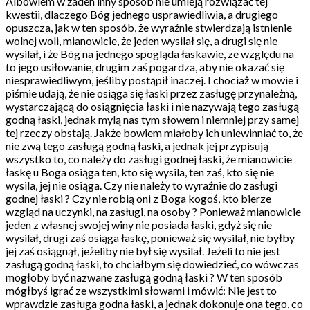
Albowiem w żaden inny sposób nie umieją rozwiązać tej
kwestii, dlaczego Bóg jednego usprawiedliwia, a drugiego
opuszcza, jak w ten sposób, że wyraźnie stwierdzają istnienie
wolnej woli, mianowicie, że jeden wysilał się, a drugi się nie
wysilał, i że Bóg na jednego spogląda łaskawie, ze względu na
to jego usiłowanie, drugim zaś pogardza, aby nie okazać się
niesprawiedliwym, jeśliby postąpił inaczej. I chociaż w mowie i
piśmie udają, że nie osiąga się łaski przez zasługę przynależną,
wystarczającą do osiągnięcia łaski i nie nazywają tego zasługą
godną łaski, jednak mylą nas tym słowem i niemniej przy samej
tej rzeczy obstają. Jakże bowiem miałoby ich uniewinniać to, że
nie zwą tego zasługą godną łaski, a jednak jej przypisują
wszystko to, co należy do zasługi godnej łaski, że mianowicie
łaskę u Boga osiąga ten, kto się wysila, ten zaś, kto się nie
wysila, jej nie osiąga. Czy nie należy to wyraźnie do zasługi
godnej łaski ? Czy nie robią oni z Boga kogoś, kto bierze
wzgląd na uczynki, na zasługi, na osoby ? Ponieważ mianowicie
jeden z własnej swojej winy nie posiada łaski, gdyż się nie
wysilał, drugi zaś osiąga łaskę, ponieważ się wysilał, nie byłby
jej zaś osiągnął, jeżeliby nie był się wysilał. Jeżeli to nie jest
zasługą godną łaski, to chciałbym się dowiedzieć, co wówczas
mogłoby być nazwane zasługą godną łaski ? W ten sposób
mógłbyś igrać ze wszystkimi słowami i mówić: Nie jest to
wprawdzie zasługa godna łaski, a jednak dokonuje ona tego, co