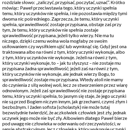
rozdziale słowo: „zaliczyć, przypisać, poczytać, uznać”. Krótko
mówiąc: Paweł przeciwstawia tego, który uczynki spełnia
temu, który uczynków nie spełnia, i nie pozostawia między tymi
dwoma nic pośredniego. Zaprzecza, że temu, który uczynki
spełnia, sprawiedliwość zostaje przypisana, obstaje zaś przy
tym, że temu, który uczynków nie spełnia zostaje
sprawiedliwość przypisana, jeżeli tylko wierzy. Nie ma tu
niczego, dzięki czemu wolna wola mogłaby ze swoim
usiłowaniem czy wysiłkiem ujść lub wymknąć się. Gdyż jest ona
traktowana albo na równi z tym, który uczynki wykonuje, albo
z tym, który uczynków nie wykonuje. Jeżeli na równi z tym,
który uczynki wykonuje, to – jak tu słyszysz – nie zostaje mu
przypisana żadna sprawiedliwość; jeżeli zaś na równi z tym,
który uczynków nie wykonuje, ale jednak wierzy Bogu, to
sprawiedliwość zostaje mu przypisana. Wtedy atoli nie mamy
do czynienia z siłą wolnej woli, lecz ze stworzeniem przez wiarę
odnowionym. Jeżeli zaś sprawiedliwość nie zostaje przypisana
temu, który uczynki spełnia, to jasnym się staje, że jego uczynki
nie są przed Bogiem niczym innym, jak grzechami, czymś złym i
bezbożnym. I żaden sofista (scholastyk) nie może tutaj
bezwstydnie twierdzić, że aczkolwiek człowiek jest zły, jednak
uczynek jego może nie być zły. Albowiem dlatego Paweł bierze
pod uwagę nie człowieka w oderwaniu od rzeczywistości, w
sensie abstrakcyjnym, lecz człowieka, który wykonuje uczynki,