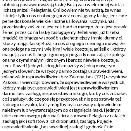
obłudną postawę uważają łaskę Bożą za o wiele mniej wartą i
lichszą aniżeli Pelagianie. Oni bowiem nie twierdzą, że w nas
istnieje tylko coś drobnego, przez co osiągamy łaskę, lecz całe
pełne doskonałe wielkie i liczne usiłowania i uczynki, nasi
przeciwnicy zaś, że to jest coś bardzo małego, że to jest prawie
że nic, przez co na łaskę zasługujemy. Jeżeli więc już trzeba
błądzić, to błądzą w sposób szlachetniejszy i mniej dumny ci,
którzy mając łaskę Bożą za coś drogiego i cennego mówią, że
ona polega na czymś wielkim i wiele kosztuje, aniżeli ci, którzy
mając ją za coś lichego i godnego pogardy nauczają, że polega
ona na czymś małym i drobnym i bardzo niewiele kosztuje.
Lecz Paweł i jednych i drugich miażdży w jedną masę tym
jednym słowem: że wszyscy darmo zostają usprawiedliwieni,
mianowicie usprawiedliwieni bez Zakonu, bez (771) uczynków
Zakonu. Twierdząc bowiem, że usprawiedliwienie wszystkich,
którzy mają być usprawiedliwieni jest usprawiedliwieniem
darmo, bez zasługi, nie pozostawia nikogo, ktoby coś zdziałał,
coś zasłużył, do czegoś się przygotował; nie pozostawia też
żadnego uczynku, który mógłby być nazwany odpowiednim,
należnym lub wystarczającym do osiągnięcia łaski, i jednym
uderzeniem owego pioruna ściera zarówno Pelagian z całą ich
zasługą jak i sofistów z ich drobniutką zasługą. Pojęcie
usprawiedliwienia „bez wszelkiej zasługi i godności” nie