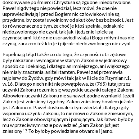
dokonywane po śmierci Chrystusa są zgubne i niedozwolone.
Paweł nigdy tego nie powiedział, lecz mówi, że one nie
usprawiedliwiają i przed Bogiem nic człowiekowi nie są
przydatne, by został uwolniony od skutków bezbożności. Jest
to równoznaczne z tym, że choć je ktoś spełnia, jednak nic
niedozwolonego nie czyni, tak jak i jedzenie i picie są
czynnościami, które nie usprawiedliwiają i Bogu miłymi nas nie
czynią, zarazem też kto je i pije nic niedozwolonego nie czyni.
Popełniają błąd także co do tego, że czynności obrzędowe
były nakazane i wymagane w starym Zakonie w jednakowy
sposób co i dekalog, i dlatego ani mniejszego, ani większego
nie miały znaczenia, aniżeli tamten. Paweł zaś przemawia
najpierw do Żydów, gdy mówi tak jak w liście do Rzymian r.1,
w.16. Dlatego niech nikt nie powątpiewa, że (765) tutaj przez
uczynki Zakonu rozumie się wszystkie uczynki całego Zakonu.
Albowiem uczynki Zakonu nie są nawet godne wzmianki, jeżeli
Zakon jest zniesiony i zgubny, Zakon zniesiony bowiem już nie
jest Zakonem. Paweł doskonale o tym wiedział, dlatego gdy
wspomina uczynki Zakonu, to nie mówi o Zakonie zniesionym,
lecz o Zakonie obowiązującym i panującym. Jak łatwo byłoby
mu w przeciwnym razie powiedzieć „Sam Zakon już jest
zniesiony” ? To byłoby powiedziane otwarcie i jasno.