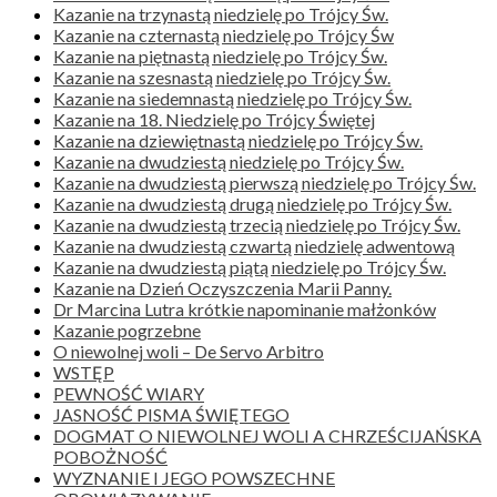
Kazanie na trzynastą niedzielę po Trójcy Św.
Kazanie na czternastą niedzielę po Trójcy Św
Kazanie na piętnastą niedzielę po Trójcy Św.
Kazanie na szesnastą niedzielę po Trójcy Św.
Kazanie na siedemnastą niedzielę po Trójcy Św.
Kazanie na 18. Niedzielę po Trójcy Świętej
Kazanie na dziewiętnastą niedzielę po Trójcy Św.
Kazanie na dwudziestą niedzielę po Trójcy Św.
Kazanie na dwudziestą pierwszą niedzielę po Trójcy Św.
Kazanie na dwudziestą drugą niedzielę po Trójcy Św.
Kazanie na dwudziestą trzecią niedzielę po Trójcy Św.
Kazanie na dwudziestą czwartą niedzielę adwentową
Kazanie na dwudziestą piątą niedzielę po Trójcy Św.
Kazanie na Dzień Oczyszczenia Marii Panny.
Dr Marcina Lutra krótkie napominanie małżonków
Kazanie pogrzebne
O niewolnej woli – De Servo Arbitro
WSTĘP
PEWNOŚĆ WIARY
JASNOŚĆ PISMA ŚWIĘTEGO
DOGMAT O NIEWOLNEJ WOLI A CHRZEŚCIJAŃSKA
POBOŻNOŚĆ
WYZNANIE I JEGO POWSZECHNE