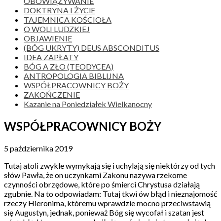
OBOWIĄZYWANIE
DOKTRYNA I ŻYClE
TAJEMNICA KOŚCIOŁA
O WOLI LUDZKIEJ
OBJAWIENIE
(BÓG UKRYTY) DEUS ABSCONDITUS
IDEA ZAPŁATY
BÓG A ZŁO (TEODYCEA)
ANTROPOLOGIA BIBLIJNA
WSPÓŁPRACOWNICY BOŻY
ZAKOŃCZENIE
Kazanie na Poniedziałek Wielkanocny
WSPÓŁPRACOWNICY BOŻY
5 października 2019
Tutaj atoli zwykle wymykają się i uchylają się niektórzy od tych
słów Pawła, że on uczynkami Zakonu nazywa rzekome
czynności obrzędowe, które po śmierci Chrystusa działają
zgubnie. Na to odpowiadam: Tutaj tkwi ów błąd i nieznajomość
rzeczy Hieronima, któremu wprawdzie mocno przeciwstawią
się Augustyn, jednak, ponieważ Bóg się wycofał i szatan jest