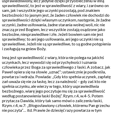
usprawiedliwiony, lecz jedynie dzięki przyobleczeniu w inną
sprawiedliwość, to jest w sprawiedliwość z wiary, i zarówno on
sam, jak i wszystkie jego uczynki pozostają, pod znakiem
bezbożności to jasnym jest, że żaden człowiek nie dochodzi do
sprawiedliwości dzięki własnym uczynkom, następnie, że żadne
uczynki, żadne usiłowania, żadne starania wolnej woli, nic nie
znaczą przed Bogiem, lecz wszystkie zostają osądzone jako
bezbożne, niesprawiedliwe i złe. Jeżeli bowiem sam nie jest
sprawiedliwy; to ani jego usiłowania, ani jego uczynki nie są
sprawiedliwe. Jeżeli nie są sprawiedliwe, to są godne potępienia
i zasługują na gniew Boży.
Inną jest sprawiedliwość z wiary, która nie polega na jakichś
uczynkach, lecz wywodzi się od przychylności i uznania
człowieka przez Boga za sprawiedliwego z łaski. A zobacz, jak
Paweł opiera się na słowie „uznać”; ustawicznie je podkreśla,
powtarza i wdraża. Powiada: „Gdy kto spełnia uczynek, zapłatę
zań uważa się nie za łaskę, lecz za należność – gdy zaś kto nie
spełnia uczynku, ale wierzy w tego, który usprawiedliwia
bezbożnego, wiarę jego poczytuje mu się za sprawiedliwość
według postanowienia łaski Bożej”. Rzym. r.4, w.4-5. Potem
przytacza Dawida, który tak samo mówi o zaliczeniu łaski,
Rzym. r.4, w.7: „Błogosławiony człowiek, któremu Pan grzechu
nie poczyta”… itd. Prawie że dziesięć razy powtarza w tym