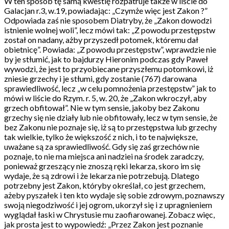
W ten sposób tę samą kwestię rozpatruje także w liście do
Galacjan r.3, w.19, powiadając: „Czymże więc jest Zakon ?”
Odpowiada zaś nie sposobem Diatryby, że „Zakon dowodzi
istnienie wolnej woli”, lecz mówi tak: „Z powodu przestępstw
został on nadany, ażby przyszedł potomek, któremu dał
obietnicę”. Powiada: „Z powodu przestępstw”, wprawdzie nie
by je stłumić, jak to bajdurzy Hieronim podczas gdy Paweł
wywodzi, że jest to przyobiecane przyszłemu potomkowi, iż
zniesie grzechy i je stłumi, gdy zostanie (767) darowana
sprawiedliwość, lecz „w celu pomnożenia przestępstw” jak to
mówi w liście do Rzym. r. 5, w. 20, że „Zakon wkroczył, aby
grzech obfitował”. Nie w tym sensie, jakoby bez Zakonu
grzechy się nie działy lub nie obfitowały, lecz w tym sensie, że
bez Zakonu nie poznaje się, iż są to przestępstwa lub grzechy
tak wielkie, tylko że większość z nich, i to te największe,
uważane są za sprawiedliwość. Gdy się zaś grzechów nie
poznaje, to nie ma miejsca ani nadziei na środek zaradczy,
ponieważ grzeszący nie znoszą ręki lekarza, skoro im się
wydaje, że są zdrowi i że lekarza nie potrzebują. Dlatego
potrzebny jest Zakon, któryby określał, co jest grzechem,
ażeby pyszałek i ten kto wydaje się sobie zdrowym, poznawszy
swoją niegodziwość i jej ogrom, ukorzył się i z upragnieniem
wyglądał łaski w Chrystusie mu zaofiarowanej. Zobacz więc,
jak prosta jest to wypowiedź: „Przez Zakon jest poznanie