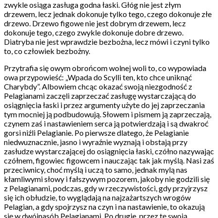
zwykle osiąga zasługa godna łaski. Głóg nie jest złym
drzewem, lecz jednak dokonuje tylko tego, czego dokonuje złe
drzewo. Drzewo figowe nie jest dobrym drzewem, lecz
dokonuje tego, czego zwykle dokonuje dobre drzewo.
Diatryba nie jest wprawdzie bezbożna, lecz mówi i czyni tylko
to, co człowiek bezbożny.
Przytrafia się owym obrońcom wolnej woli to, co wypowiada
owa przypowieść: „Wpada do Scylli ten, kto chce uniknąć
Charybdy”. Albowiem chcąc okazać swoją niezgodność z
Pelagianami zaczęli zaprzeczać zasługę wystarczającą do
osiągnięcia łaski i przez argumenty użyte do jej zaprzeczania
tym mocniej ją podbudowują. Słowem i pismem ją zaprzeczają,
czynem zaś i nastawieniem serca ją potwierdzają i są dwakroć
gorsi niźli Pelagianie. Po pierwsze dlatego, że Pelagianie
niedwuznacznie, jasno i wyraźnie wyznają i obstają przy
zasłudze wystarczającej do osiągnięcia łaski, czółno nazywając
czółnem, figowiec figowcem i nauczając tak jak myślą. Nasi zaś
przeciwnicy, choć myślą i uczą to samo, jednak mylą nas
kłamliwymi słowy i fałszywym pozorem, jakoby nie godzili się
z Pelagianami, podczas, gdy w rzeczywistości, gdy przyjrzysz
się ich obłudzie, to wyglądają na najzażartszych wrogów
Pelagian, a gdy spojrzysz na czyn i na nastawienie, to okazują
się w dwójnasób Pelagianami. Po drugie, przez tę swoją