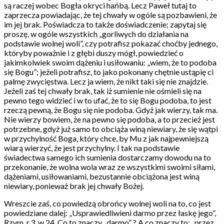
są raczej wobec Bogła okryci hańbą. Lecz Paweł tutaj to
zaprzecza powiadając, że tej chwały w ogóle są pozbawieni, że
im jej brak. Poświadcza to także doświadczenie; zapytaj się
proszę, w ogóle wszystkich „gorliwych do działania na
podstawie wolnej woli”, czy potrafisz pokazać choćby jednego,
któryby poważnie i z głębi duszy mógł, powiedzieć o
jakimkolwiek swoim dążeniu i usiłowaniu: „wiem, że to podoba
się Bogu”; jeżeli potrafisz, to jako pokonany chętnie ustąpię ci
palmę zwycięstwa. Lecz ja wiem, że nikt taki się nie znajdzie.
Jeżeli zaś tej chwały brak, tak iż sumienie nie ośmieli się na
pewno tego widzieć i w to ufać, że to się Bogu podoba, to jest
rzeczą pewną, że Bogu się nie podoba. Gdyż jak wierzy, tak ma.
Nie wierzy bowiem, że na pewno się podoba, a to przecież jest
potrzebne, gdyż już samo to obciąża winą niewiary, że się wątpi
w przychylność Boga, który chce, by Mu z jak najpewniejszą
wiarą wierzyć, że jest przychylny. I tak na podstawie
świadectwa samego ich sumienia dostarczamy dowodu na to
przekonanie, że wolna wola wraz ze wszystkimi swoimi siłami,
dążeniami, usiłowaniami, bezustannie obciążona jest winą
niewiary, ponieważ brak jej chwały Bożej.
Wreszcie zaś, co powiedzą obrońcy wolnej woli na to, co jest
powiedziane dalej: „Usprawiedliwieni darmo przez łaskę jego”,
Rzym. r.3, w.24. Co to znaczy „darmo” ? A co znaczy to: „przez