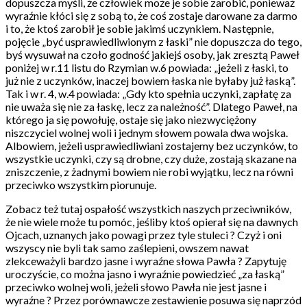
dopuszcza myśli, że człowiek może je sobie zarobić, ponieważ
wyraźnie kłóci się z sobą to, że coś zostaje darowane za darmo
i to, że ktoś zarobił je sobie jakimś uczynkiem. Następnie,
pojęcie „być usprawiedliwionym z łaski” nie dopuszcza do tego,
byś wysuwał na czoło godność jakiejś osoby, jak zresztą Paweł
poniżej w r.11 listu do Rzymian w.6 powiada: „jeżeli z łaski, to
już nie z uczynków, inaczej bowiem łaska nie byłaby już łaską”.
Tak i w r. 4, w.4 powiada: „Gdy kto spełnia uczynki, zapłatę za
nie uważa się nie za łaskę, lecz za należność”. Dlatego Paweł, na
którego ja się powołuję, ostaje się jako niezwyciężony
niszczyciel wolnej woli i jednym słowem powala dwa wojska.
Albowiem, jeżeli usprawiedliwiani zostajemy bez uczynków, to
wszystkie uczynki, czy są drobne, czy duże, zostają skazane na
zniszczenie, z żadnymi bowiem nie robi wyjątku, lecz na równi
przeciwko wszystkim piorunuje.
Zobacz też tutaj ospałość wszystkich naszych przeciwników,
że nie wiele może tu pomóc, jeśliby ktoś opierał się na dawnych
Ojcach, uznanych jako powagi przez tyle stuleci ? Czyż i oni
wszyscy nie byli tak samo zaślepieni, owszem nawat
zlekceważyli bardzo jasne i wyraźne słowa Pawła ? Zapytuję
uroczyście, co można jasno i wyraźnie powiedzieć „za łaską”
przeciwko wolnej woli, jeżeli słowo Pawła nie jest jasne i
wyraźne ? Przez porównawcze zestawienie posuwa się naprzód