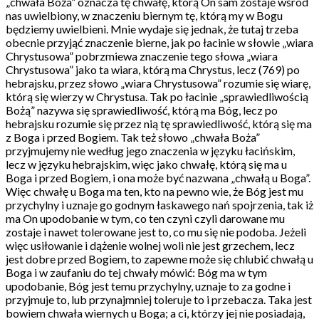
„chwała Boża” oznacza tę chwałę, którą On sam zostaje wśród
nas uwielbiony, w znaczeniu biernym tę, którą my w Bogu
będziemy uwielbieni. Mnie wydaje się jednak, że tutaj trzeba
obecnie przyjąć znaczenie bierne, jak po łacinie w słowie „wiara
Chrystusowa” pobrzmiewa znaczenie tego słowa „wiara
Chrystusowa” jako ta wiara, którą ma Chrystus, lecz (769) po
hebrajsku, przez słowo „wiara Chrystusowa” rozumie się wiarę,
którą się wierzy w Chrystusa. Tak po łacinie „sprawiedliwością
Bożą” nazywa się sprawiedliwość, którą ma Bóg, lecz po
hebrajsku rozumie się przez nią tę sprawiedliwość, którą się ma
z Boga i przed Bogiem. Tak też słowo „chwała Boża”
przyjmujemy nie według jego znaczenia w języku łacińskim,
lecz w języku hebrajskim, więc jako chwałę, którą się ma u
Boga i przed Bogiem, i ona może być nazwana „chwałą u Boga”.
Więc chwałę u Boga ma ten, kto na pewno wie, że Bóg jest mu
przychylny i uznaje go godnym łaskawego nań spojrzenia, tak iż
ma On upodobanie w tym, co ten czyni czyli darowane mu
zostaje i nawet tolerowane jest to, co mu się nie podoba. Jeżeli
więc usiłowanie i dążenie wolnej woli nie jest grzechem, lecz
jest dobre przed Bogiem, to zapewne może się chlubić chwałą u
Boga i w zaufaniu do tej chwały mówić: Bóg ma w tym
upodobanie, Bóg jest temu przychylny, uznaje to za godne i
przyjmuje to, lub przynajmniej toleruje to i przebacza. Taka jest
bowiem chwała wiernych u Boga; a ci, którzy jej nie posiadają,