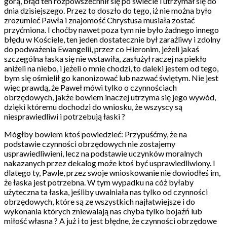
górą, błąd ten rozpowszechnił się po świecie i utrzymał się do
dnia dzisiejszego. Przez to doszło do tego, iż nie można było
zrozumieć Pawła i znajomość Chrystusa musiała zostać
przyćmiona. I choćby nawet poza tym nie było żadnego innego
błędu w Kościele, ten jeden dostatecznie był zaraźliwy i zdolny
do podważenia Ewangelii, przez co Hieronim, jeżeli jakaś
szczególna łaska się nie wstawiła, zasłużył raczej na piekło
aniżeli na niebo, i jeżeli o mnie chodzi, to daleki jestem od tego,
bym się ośmielił go kanonizować lub nazwać świętym. Nie jest
więc prawdą, że Paweł mówi tylko o czynnościach
obrzędowych, jakże bowiem inaczej utrzyma się jego wywód,
dzięki któremu dochodzi do wniosku, że wszyscy są
niesprawiedliwi i potrzebują łaski ?
Mógłby bowiem ktoś powiedzieć: Przypuśćmy, że na
podstawie czynności obrzędowych nie zostajemy
usprawiedliwieni, lecz na podstawie uczynków moralnych
nakazanych przez dekalog może ktoś być usprawiedliwiony. I
dlatego ty, Pawle, przez swoje wnioskowanie nie dowiodłeś im,
że łaska jest potrzebna. W tym wypadku na cóż byłaby
użyteczna ta łaska, jeśliby uwalniała nas tylko od czynności
obrzędowych, które są ze wszystkich najłatwiejsze i do
wykonania których zniewalają nas chyba tylko bojaźń lub
miłość własna ? A już i to jest błędne, że czynności obrzędowe