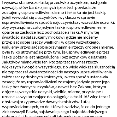
i wysuwa stanowczo łaskę przeciwko uczynkom, następnie
używając słów bardzo jasnych i prostych powiada, że
zostajemy usprawiedliwieni darmo i że łaska nie jest łaską,
jeżeli wywodzi się z uczynków, i wyklucza w sprawie
usprawiedliwienia w sposób najoczywistszy wszystkie uczynki,
aby wysunąć na czoło jedynie łaskę i usprawiedliwienie nie
oparte na zasłudze lecz pochodzące z łaski. A my w tej
światłości nadal szukamy mroków i gdzie nie możemy
przypisać sobie rzeczy wielkich i w ogóle wszystkiego,
usiłujemy przypisać sobie przynajmniej rzeczy drobne i mierne,
byle tylko utrzymać się przy tym, że usprawiedliwienie przez
łaskę Bożą nie jest niezasłużone i bez uczynków osiągnięte.
Jakgdyby mianowicie ten, kto zaprzacza w nas rzeczy
większych i w ogóle wszystkiego, z o wiele większą słusznością
nie zaprzeczał wystarczalności do naszego usprawiedliwienia
także rzeczy drobnych i miernych, i w ten sposób ustanawia
zasadę, że my usprawiedliwieni zostajemy jedynie przez jego
łaskę bez żadnych uczynków, a nawet bez Zakonu, którym
objęte są wszystkie uczynki, wielkie, mierne, przystojne i
uznane za wystarczające do osiągnięcia łaski. Idź więc teraz i
obstawaj przy powadze dawnych mistrzów, i ufaj
wypowiedziom tych, co do których widzisz, że co do jednego
zlekceważyli Pawła, najsławniejszego i najdokładniejszego
doktora i jakby celowo unikali jutrzenki, owszem owego