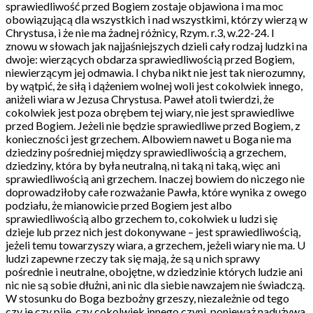
sprawiedliwość przed Bogiem zostaje objawiona i ma moc
obowiązującą dla wszystkich i nad wszystkimi, którzy wierzą w
Chrystusa, i że nie ma żadnej różnicy, Rzym. r.3, w.22-24. I
znowu w słowach jak najjaśniejszych dzieli cały rodzaj ludzki na
dwoje: wierzących obdarza sprawiedliwością przed Bogiem,
niewierzącym jej odmawia. I chyba nikt nie jest tak nierozumny,
by wątpić, że siłą i dążeniem wolnej woli jest cokolwiek innego,
aniżeli wiara w Jezusa Chrystusa. Paweł atoli twierdzi, że
cokolwiek jest poza obrębem tej wiary, nie jest sprawiedliwe
przed Bogiem. Jeżeli nie będzie sprawiedliwe przed Bogiem, z
konieczności jest grzechem. Albowiem nawet u Boga nie ma
dziedziny pośredniej między sprawiedliwością a grzechem,
dziedziny, która by była neutralną, ni taką ni taką, więc ani
sprawiedliwością ani grzechem. Inaczej bowiem do niczego nie
doprowadziłoby całe rozważanie Pawła, które wynika z owego
podziału, że mianowicie przed Bogiem jest albo
sprawiedliwością albo grzechem to, cokolwiek u ludzi się
dzieje lub przez nich jest dokonywane – jest sprawiedliwością,
jeżeli temu towarzyszy wiara, a grzechem, jeżeli wiary nie ma. U
ludzi zapewne rzeczy tak się mają, że są u nich sprawy
pośrednie i neutralne, obojętne, w dziedzinie których ludzie ani
nic nie są sobie dłużni, ani nic dla siebie nawzajem nie świadczą.
W stosunku do Boga bezbożny grzeszy, niezależnie od tego
czy je czy pije, czy cokolwiek innego czyni, ponieważ nadużywa