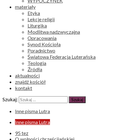
WYPOCZYNEK
materiały
Etyka
Lekcje religii
Liturgika
Modlitwa nadzwyczajna
Opracowania
Synod Kościoła
Poradnictwo
Światowa Federacja Luterańska
Teologia
Źródła
aktualności
znajdź kościół
kontakt
Szukaj:
Inne pisma Lutra
Inne pisma Lutra
95 tez
O wolności chrześcijańskiej