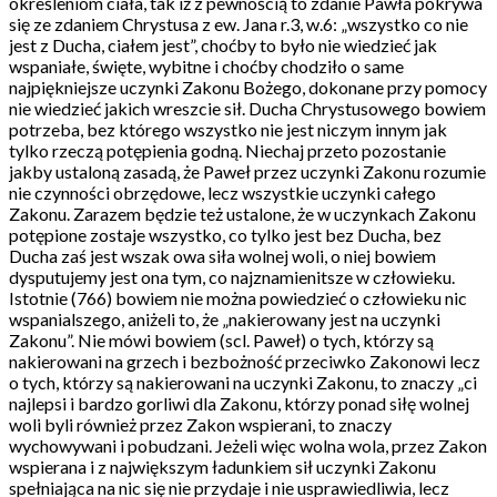
określeniom ciała, tak iż z pewnością to zdanie Pawła pokrywa
się ze zdaniem Chrystusa z ew. Jana r.3, w.6: „wszystko co nie
jest z Ducha, ciałem jest”, choćby to było nie wiedzieć jak
wspaniałe, święte, wybitne i choćby chodziło o same
najpiękniejsze uczynki Zakonu Bożego, dokonane przy pomocy
nie wiedzieć jakich wreszcie sił. Ducha Chrystusowego bowiem
potrzeba, bez którego wszystko nie jest niczym innym jak
tylko rzeczą potępienia godną. Niechaj przeto pozostanie
jakby ustaloną zasadą, że Paweł przez uczynki Zakonu rozumie
nie czynności obrzędowe, lecz wszystkie uczynki całego
Zakonu. Zarazem będzie też ustalone, że w uczynkach Zakonu
potępione zostaje wszystko, co tylko jest bez Ducha, bez
Ducha zaś jest wszak owa siła wolnej woli, o niej bowiem
dysputujemy jest ona tym, co najznamienitsze w człowieku.
Istotnie (766) bowiem nie można powiedzieć o człowieku nic
wspanialszego, aniżeli to, że „nakierowany jest na uczynki
Zakonu”. Nie mówi bowiem (scl. Paweł) o tych, którzy są
nakierowani na grzech i bezbożność przeciwko Zakonowi lecz
o tych, którzy są nakierowani na uczynki Zakonu, to znaczy „ci
najlepsi i bardzo gorliwi dla Zakonu, którzy ponad siłę wolnej
woli byli również przez Zakon wspierani, to znaczy
wychowywani i pobudzani. Jeżeli więc wolna wola, przez Zakon
wspierana i z największym ładunkiem sił uczynki Zakonu
spełniająca na nic się nie przydaje i nie usprawiedliwia, lecz