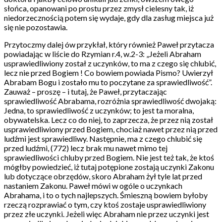
słońca, opanowani po prostu przez zmysł cielesny tak, iż
niedorzecznością potem się wydaje, gdy dla zasług miejsca już
się nie pozostawia.
Przytoczmy dalej ów przykłał, który również Paweł przytacza
powiadając w liście do Rzymian r.4, w.2-3: „Jeżeli Abraham
usprawiedliwiony został z uczynków, to ma z czego się chlubić,
lecz nie przed Bogiem ! Co bowiem powiada Pismo? Uwierzył
Abrabam Bogu i zostało mu to poczytane za sprawiedliwość”.
Zauważ – proszę – i tutaj, że Paweł, przytaczając
sprawiedliwość Abrabama, rozróżnia sprawiedliwość dwojaką:
Jedna, to sprawiedliwość z uczynków; to jest ta moralna,
obywatelska. Lecz co do niej, to zaprzecza, że przez nią został
usprawiedliwiony przed Bogiem, chociaż nawet przez nią przed
ludźmi jest sprawiedliwy. Następnie, ma z czego chlubić się
przed ludźmi, (772) lecz brak mu nawet mimo tej
sprawiedliwości chluby przed Bogiem. Nie jest też tak, że ktoś
mógłby powiedzieć, iż tutaj potępione zostają uczynki Zakonu
lub dotyczące obrzędów, skoro Abraham żył tyle lat przed
nastaniem Zakonu. Paweł mówi w ogóle o uczynkach
Abrahama, i to o tych najlepszych. Śmieszną bowiem byłoby
rzeczą rozprawiać o tym, czy ktoś zostaje usprawiedliwiony
przez złe uczynki. Jeżeli więc Abraham nie przez uczynki jest