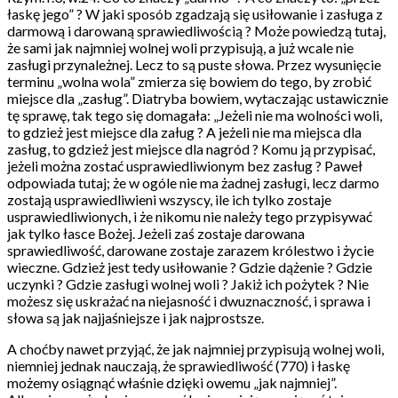
łaskę jego” ? W jaki sposób zgadzają się usiłowanie i zasługa z
darmową i darowaną sprawiedliwością ? Może powiedzą tutaj,
że sami jak najmniej wolnej woli przypisują, a już wcale nie
zasługi przynależnej. Lecz to są puste słowa. Przez wysunięcie
terminu „wolna wola” zmierza się bowiem do tego, by zrobić
miejsce dla „zasług”. Diatryba bowiem, wytaczając ustawicznie
tę sprawę, tak tego się domagała: „Jeżeli nie ma wolności woli,
to gdzież jest miejsce dla załug ? A jeżeli nie ma miejsca dla
zasług, to gdzież jest miejsce dla nagród ? Komu ją przypisać,
jeżeli można zostać usprawiedliwionym bez zasług ? Paweł
odpowiada tutaj; że w ogóle nie ma żadnej zasługi, lecz darmo
zostają usprawiedliwieni wszyscy, ile ich tylko zostaje
usprawiedliwionych, i że nikomu nie należy tego przypisywać
jak tylko łasce Bożej. Jeżeli zaś zostaje darowana
sprawiedliwość, darowane zostaje zarazem królestwo i życie
wieczne. Gdzież jest tedy usiłowanie ? Gdzie dążenie ? Gdzie
uczynki ? Gdzie zasługi wolnej woli ? Jakiż ich pożytek ? Nie
możesz się uskrażać na niejasność i dwuznaczność, i sprawa i
słowa są jak najjaśniejsze i jak najprostsze.
A choćby nawet przyjąć, że jak najmniej przypisują wolnej woli,
niemniej jednak nauczają, że sprawiedliwość (770) i łaskę
możemy osiągnąć właśnie dzięki owemu „jak najmniej”.