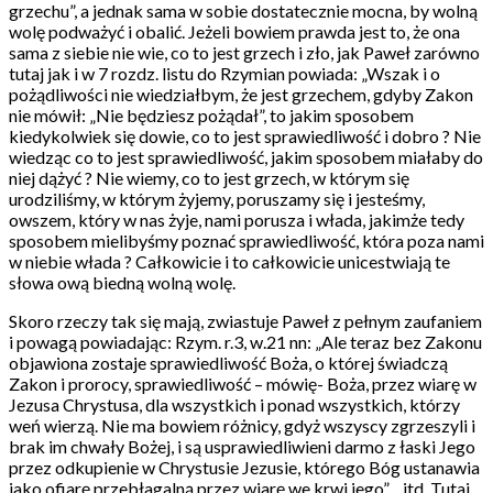
grzechu”, a jednak sama w sobie dostatecznie mocna, by wolną
wolę podważyć i obalić. Jeżeli bowiem prawda jest to, że ona
sama z siebie nie wie, co to jest grzech i zło, jak Paweł zarówno
tutaj jak i w 7 rozdz. listu do Rzymian powiada: „Wszak i o
pożądliwości nie wiedziałbym, że jest grzechem, gdyby Zakon
nie mówił: „Nie będziesz pożądał”, to jakim sposobem
kiedykolwiek się dowie, co to jest sprawiedliwość i dobro ? Nie
wiedząc co to jest sprawiedliwość, jakim sposobem miałaby do
niej dążyć ? Nie wiemy, co to jest grzech, w którym się
urodziliśmy, w którym żyjemy, poruszamy się i jesteśmy,
owszem, który w nas żyje, nami porusza i włada, jakimże tedy
sposobem mielibyśmy poznać sprawiedliwość, która poza nami
w niebie włada ? Całkowicie i to całkowicie unicestwiają te
słowa ową biedną wolną wolę.
Skoro rzeczy tak się mają, zwiastuje Paweł z pełnym zaufaniem
i powagą powiadając: Rzym. r.3, w.21 nn: „Ale teraz bez Zakonu
objawiona zostaje sprawiedliwość Boża, o której świadczą
Zakon i prorocy, sprawiedliwość – mówię- Boża, przez wiarę w
Jezusa Chrystusa, dla wszystkich i ponad wszystkich, którzy
weń wierzą. Nie ma bowiem różnicy, gdyż wszyscy zgrzeszyli i
brak im chwały Bożej, i są usprawiedliwieni darmo z łaski Jego
przez odkupienie w Chrystusie Jezusie, którego Bóg ustanawia
jako ofiarę przebłagalną przez wiarę we krwi jego”…itd. Tutaj