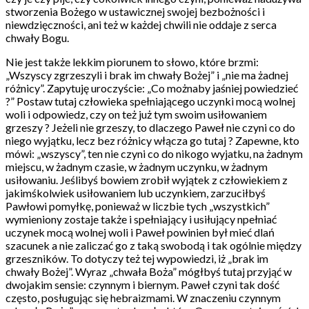
stworzenia Bożego w ustawicznej swojej bezbożności i
niewdzięczności, ani też w każdej chwili nie oddaje z serca
chwały Bogu.
Nie jest także lekkim piorunem to słowo, które brzmi:
„Wszyscy zgrzeszyli i brak im chwały Bożej” i „nie ma żadnej
różnicy”. Zapytuję uroczyście: „Co możnaby jaśniej powiedzieć
?” Postaw tutaj człowieka spełniającego uczynki mocą wolnej
woli i odpowiedz, czy on też już tym swoim usiłowaniem
grzeszy ? Jeżeli nie grzeszy, to dlaczego Paweł nie czyni co do
niego wyjątku, lecz bez różnicy włącza go tutaj ? Zapewne, kto
mówi: „wszyscy”, ten nie czyni co do nikogo wyjatku, na żadnym
miejscu, w żadnym czasie, w żadnym uczynku, w żadnym
usiłowaniu. Jeślibyś bowiem zrobił wyjątek z człowiekiem z
jakimśkolwiek usiłowaniem lub uczynkiem, zarzuciłbyś
Pawłowi pomyłkę, ponieważ w liczbie tych „wszystkich”
wymieniony zostaje także i spełniający i usiłujący npełniać
uczynek mocą wolnej woli i Paweł powinien był mieć dlań
szacunek a nie zaliczać go z taką swobodą i tak ogólnie między
grzeszników. To dotyczy też tej wypowiedzi, iż „brak im
chwały Bożej”. Wyraz „chwała Boża” mógłbyś tutaj przyjąć w
dwojakim sensie: czynnym i biernym. Paweł czyni tak dość
często, posługując się hebraizmami. W znaczeniu czynnym