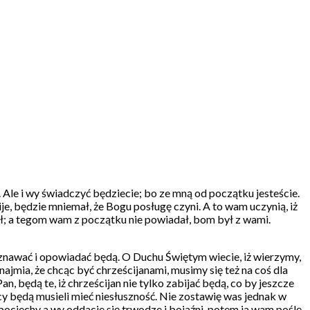
 Ale i wy świadczyć będziecie; bo ze mną od początku jesteście.
e, będzie mniemał, że Bogu posługę czyni. A to wam uczynią, iż
iał; a tegom wam z początku nie powiadał, bom był z wami.
yznawać i opowiadać będą. O Duchu Świętym wiecie, iż wierzymy,
jmia, że chcąc być chrześcijanami, musimy się też na coś dla
n, będą te, iż chrześcijan nie tylko zabijać będą, co by jeszcze
iący będą musieli mieć niesłuszność. Nie zostawię was jednak w
 pociechy a wy oddacie się trwodze i bojaźni, potem ja wam poślę