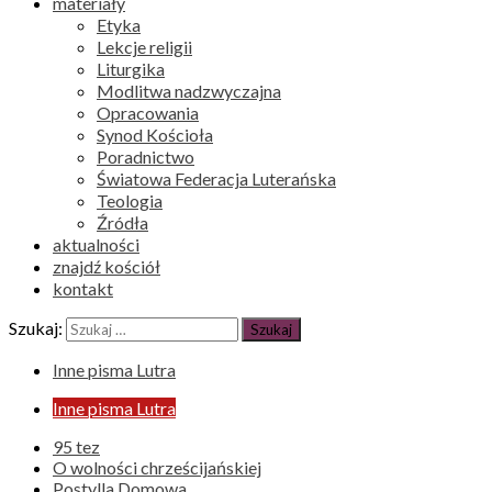
materiały
Etyka
Lekcje religii
Liturgika
Modlitwa nadzwyczajna
Opracowania
Synod Kościoła
Poradnictwo
Światowa Federacja Luterańska
Teologia
Źródła
aktualności
znajdź kościół
kontakt
Szukaj:
Inne pisma Lutra
Inne pisma Lutra
95 tez
O wolności chrześcijańskiej
Postylla Domowa