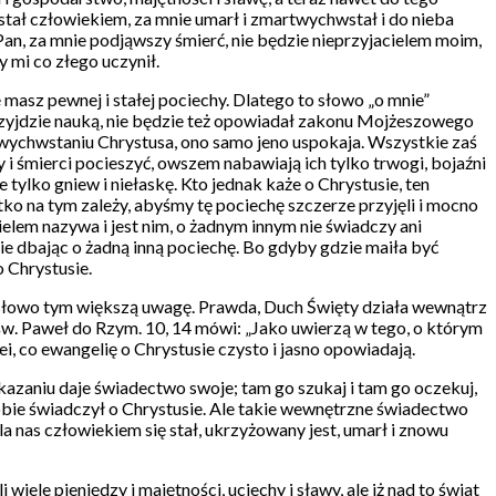
e stał człowiekiem, za mnie umarł i zmartwychwstał i do nieba
Pan, za mnie podjąwszy śmierć, nie będzie nieprzyjacielem moim,
y mi co złego uczynił.
asz pewnej i stałej pociechy. Dlatego to słowo „o mnie”
 przyjdzie nauką, nie będzie też opowiadał zakonu Mojżeszowego
artwychwstaniu Chrystusa, ono samo jeno uspokaja. Wszystkie zaś
y i śmierci pocieszyć, owszem nabawiają ich tylko trwogi, bojaźni
e tylko gniew i niełaskę. Kto jednak każe o Chrystusie, ten
stko na tym zależy, abyśmy tę pociechę szczerze przyjęli i mocno
cielem nazywa i jest nim, o żadnym innym nie świadczy ani
ie dbając o żadną inną pociechę. Bo gdyby gdzie maiła być
o Chrystusie.
 słowo tym większą uwagę. Prawda, Duch Święty działa wewnątrz
 św. Paweł do Rzym. 10, 14 mówi: „Jako uwierzą w tego, o którym
i, co ewangelię o Chrystusie czysto i jasno opowiadają.
kazaniu daje świadectwo swoje; tam go szukaj i tam go oczekuj,
tobie świadczył o Chrystusie. Ale takie wewnętrzne świadectwo
a nas człowiekiem się stał, ukrzyżowany jest, umarł i znowu
wiele pieniędzy i majętności, uciechy i sławy, ale iż nad to świat