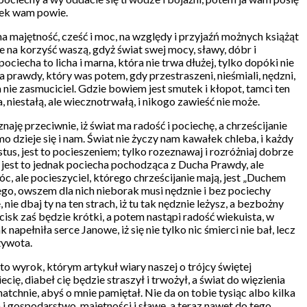
wiek wam powie.
na majętność, cześć i moc, na względy i przyjaźń możnych książąt
e na korzyść waszą, gdyż świat swej mocy, sławy, dóbr i
iecha to licha i marna, która nie trwa dłużej, tylko dopóki nie
a prawdy, który was potem, gdy przestraszeni, nieśmiali, nędzni,
 nie zasmuciciel. Gdzie bowiem jest smutek i kłopot, tamci ten
 niestałą, ale wiecznotrwałą, i nikogo zawieść nie może.
aję przeciwnie, iż świat ma radość i pociechę, a chrześcijanie
o dzieje się i nam. Świat nie życzy nam kawałek chleba, i każdy
tus, jest to pocieszeniem; tylko rozeznawaj i rozróżniaj dobrze
e jest to jednak pociecha pochodząca z Ducha Prawdy, ale
óc, ale pocieszyciel, którego chrześcijanie mają, jest „Duchem
ego, owszem dla nich nieborak musi nędznie i bez pociechy
ie dbaj ty na ten strach, iż tu tak nędznie leżysz, a bezbożny
cisk zaś będzie krótki, a potem nastąpi radość wiekuista, w
apełniła serce Janowe, iż się nie tylko nic śmierci nie bał, lecz
żywota.
o wyrok, którym artykuł wiary naszej o trójcy świętej
, diabeł cię będzie straszył i trwożył, a świat do więzienia
natchnie, abyś o mnie pamiętał. Nie da on tobie tysiąc albo kilka
m i gospodarstwo, majętności i sławę, a teraz nawet do tego