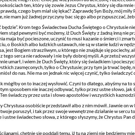
sokościach ten, który się zowie Jezus Chrystus, który się dla mni
o prawdą, czego bym miał się lękać? Zaprawdę Syn Boży, mój miły 
je, nie mam już żadnej przyczyny bac się go albo przypuszczać, żeb
będzie”. Krom tego Świadectwa Ducha Świętego o Chrystusie nie m
lbowiem stąd pewnymi być możemy, iż Duch Święty z żadną inną nie
ienia maja być pocieszone, uczynić to musi kazanie o śmierci i zm
u, o Boskich albo ludzkich ustawach, nie są w stanie ludzi w nędz
a, jest Bogiem straszliwym, u którego nie znajduje się pociechy, al
 z tego serca nie radowały i nie były dobrej myśli. A przetoż wszy
 mnie umarł, i wiem że Duch Święty, który się świadkiem i pocieszy
tkich zasmęconych, tylko o Chrystusie; przy tym ja trwać będę, n
yniósł do nas. Nie ma on jednak nic więcej czynić, tylko świadczyć 
k mógłby on to inaczej wysłowić. Czyni to dlatego, abyśmy na to
litym sposobem nie inaczej odbywać, tylko przez ustne słowo, jak
Ten świadczy przez usta i słowo apostołów i wszystkich kaznodzie
 Chrystusa osobiście przedstawił albo z nim mówił. Jawnie on w 
twoje poruszył, i tak przez swoje wewnętrzne działanie w sercu 
e i ustne świadectwo słowa, z którego słyszymy, że Chrystus Pan dl
ijanami, chętnie się poddali temu, iż tu na ziemi nie będziemy mieli 