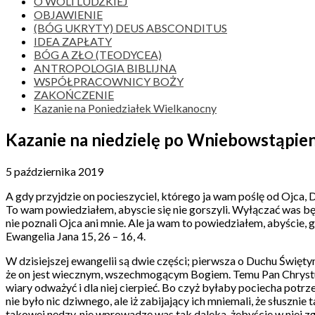
O WOLI LUDZKIEJ
OBJAWIENIE
(BÓG UKRYTY) DEUS ABSCONDITUS
IDEA ZAPŁATY
BÓG A ZŁO (TEODYCEA)
ANTROPOLOGIA BIBLIJNA
WSPÓŁPRACOWNICY BOŻY
ZAKOŃCZENIE
Kazanie na Poniedziałek Wielkanocny
Kazanie na niedzielę po Wniebowstąpie
5 października 2019
A gdy przyjdzie on pocieszyciel, którego ja wam poślę od Ojca, 
To wam powiedziałem, abyscie się nie gorszyli. Wyłączać was będ
nie poznali Ojca ani mnie. Ale ja wam to powiedziałem, abyście,
Ewangelia Jana 15, 26 – 16, 4.
W dzisiejszej ewangelii są dwie części; pierwsza o Duchu Święt
że on jest wiecznym, wszechmogącym Bogiem. Temu Pan Chrystus o
wiary odważyć i dla niej cierpieć. Bo czyż byłaby pociecha potrze
nie było nic dziwnego, ale iż zabijający ich mniemali, że słuszni
takowej nędzy, nie wprowadzę was tak daleka, żebyście w niej zg