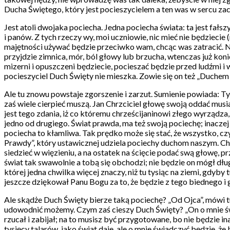
Ducha Świętego, który jest pocieszycielem a ten was w sercu zac
Jest atoli dwojaka pociecha. Jedna pociecha świata: ta jest fałs
i panów. Z tych rzeczy wy, moi uczniowie, nic mieć nie będziecie
majętności używać będzie przeciwko wam, chcąc was zatracić. Nie 
przyjdzie zimnica, mór, ból głowy lub brzucha, wtenczas już koni
mizerni i opuszczeni będziecie, pocieszać będzie przed ludźmi i 
pocieszyciel Duch Święty nie mieszka. Zowie się on też „Duchem P
Ale tu znowu powstaje zgorszenie i zarzut. Sumienie powiada: Ty 
zaś wiele cierpieć muszą. Jan Chrzciciel głowę swoją oddać musia
jest tego zdania, iż co któremu chrześcijaninowi złego wyrządza,
jedno od drugiego. Świat prawda, ma też swoją pociechę; inacze
pociecha to kłamliwa. Tak prędko może się stać, że wszystko, czy
Prawdy”, który ustawicznej udziela pociechy duchom naszym. Choc
siedzieć w więzieniu, a na ostatek na ścięcie podać swą głowę, pr
świat tak swawolnie a tobą się obchodzi; nie będzie on mógł dłu
której jedna chwilka więcej znaczy, niż tu tysiąc na ziemi, gdyby 
jeszcze dziękował Panu Bogu za to, że będzie z tego biednego i 
Ale skądże Duch Święty bierze taką pociechę? „Od Ojca”, mówi tu
udowodnić możemy. Czym zaś cieszy Duch Święty? „On o mnie świad
rzucał i zabijał; na to musisz być przygotowane, bo nie będzie in
tysięcy talarów, jako świat daje, ale o mnie świadczyć będzie, że