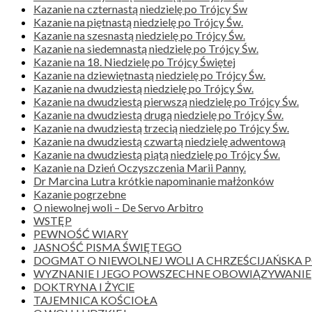
Kazanie na czternastą niedzielę po Trójcy Św
Kazanie na piętnastą niedzielę po Trójcy Św.
Kazanie na szesnastą niedzielę po Trójcy Św.
Kazanie na siedemnastą niedzielę po Trójcy Św.
Kazanie na 18. Niedzielę po Trójcy Świętej
Kazanie na dziewiętnastą niedzielę po Trójcy Św.
Kazanie na dwudziestą niedzielę po Trójcy Św.
Kazanie na dwudziestą pierwszą niedzielę po Trójcy Św.
Kazanie na dwudziestą drugą niedzielę po Trójcy Św.
Kazanie na dwudziestą trzecią niedzielę po Trójcy Św.
Kazanie na dwudziestą czwartą niedzielę adwentową
Kazanie na dwudziestą piątą niedzielę po Trójcy Św.
Kazanie na Dzień Oczyszczenia Marii Panny.
Dr Marcina Lutra krótkie napominanie małżonków
Kazanie pogrzebne
O niewolnej woli – De Servo Arbitro
WSTĘP
PEWNOŚĆ WIARY
JASNOŚĆ PISMA ŚWIĘTEGO
DOGMAT O NIEWOLNEJ WOLI A CHRZEŚCIJAŃSKA
WYZNANIE I JEGO POWSZECHNE OBOWIĄZYWANIE
DOKTRYNA I ŻYClE
TAJEMNICA KOŚCIOŁA