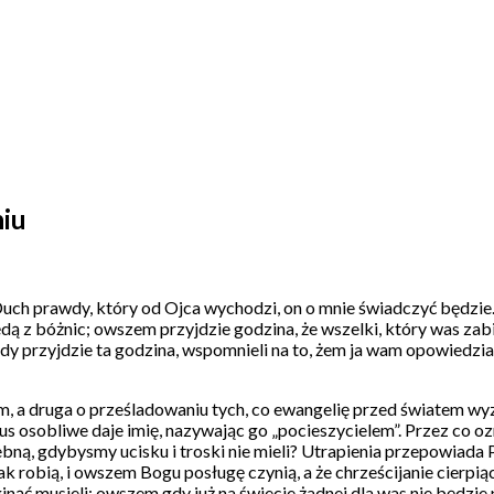
niu
Duch prawdy, który od Ojca wychodzi, on o mnie świadczyć będzie.
ą z bóżnic; owszem przyjdzie godzina, że wszelki, który was zabij
 gdy przyjdzie ta godzina, wspomnieli na to, żem ja wam opowiedz
ym, a druga o prześladowaniu tych, co ewangelię przed światem w
sobliwe daje imię, nazywając go „pocieszycielem”. Przez co ozna
bną, gdybysmy ucisku i troski nie mieli? Utrapienia przepowiada Pa
e tak robią, i owszem Bogu posługę czynią, a że chrześcijanie cierp
inąć musieli; owszem gdy już na świecie żadnej dla was nie będzie