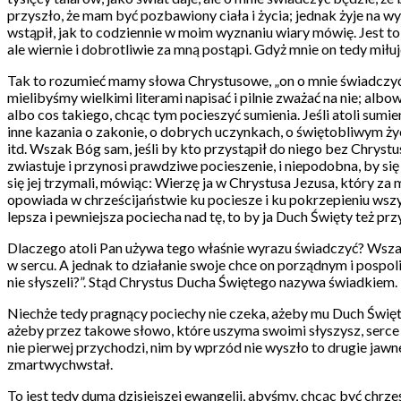
przyszło, że mam być pozbawiony ciała i życia; jednak żyje na wy
wstąpił, jak to codziennie w moim wyznaniu wiary mówię. Jest t
ale wiernie i dobrotliwie za mną postąpi. Gdyż mnie on tedy miłu
Tak to rozumieć mamy słowa Chrystusowe, „on o mnie świadczyć 
mielibyśmy wielkimi literami napisać i pilnie zważać na nie; a
albo cos takiego, chcąc tym pocieszyć sumienia. Jeśli atoli sum
inne kazania o zakonie, o dobrych uczynkach, o świętobliwym życi
itd. Wszak Bóg sam, jeśli by kto przystąpił do niego bez Chrystus
zwiastuje i przynosi prawdziwe pocieszenie, i niepodobna, by się
się jej trzymali, mówiąc: Wierzę ja w Chrystusa Jezusa, który za
opowiada w chrześcijaństwie ku pociesze i ku pokrzepieniu wszys
lepsza i pewniejsza pociecha nad tę, to by ja Duch Święty też prz
Dlaczego atoli Pan używa tego właśnie wyrazu świadczyć? Wsza
w sercu. A jednak to działanie swoje chce on porządnym i pospo
nie słyszeli?”. Stąd Chrystus Ducha Świętego nazywa świadkiem. 
Niechże tedy pragnący pociechy nie czeka, ażeby mu Duch Święty
ażeby przez takowe słowo, które uszyma swoimi słyszysz, serce 
nie pierwej przychodzi, nim by wprzód nie wyszło to drugie jawn
zmartwychwstał.
To jest tedy dumą dzisiejszej ewangelii, abyśmy, chcąc być chrześc