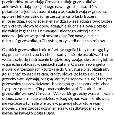
przykładów, powiadają: Chrystus miłuje grzeszników,
aniołowie radują się z jednego nawet grzesznika, który
pokutuje – a jednak zapominają o pokucie trwają w grzechu,
uporze i lekkomyślności, grzeszą na karb łaski Bożej i
miłosierdzia, a co więcej, nienawidzą i prześladują słowo Boże i
tych którzy słowo to opowiadają, nie słuchają słowa Bożego,
nie żałują iż grzeszą, i z ewangelii nieczego więcej się nie
nauczyli, jak, że wargami powtarzają: Pan nasz, nie chce
odrzucić grzesznika, a Chrystus, przyszedł do grzeszników.
O takich grzesznikach nie mówi ewangelia i tacy nie mogą być
nią pocieszeni, chyba by chcieli samych siebie oszukiwać i na
własną szkodę i zatracenie błądzić pogrążając się coraz głębiej
w gzrechu i płacząc w sieciach szatana. Owszem ewangelia
mówi „o grzesznikach którzy się do Chrystusa przybliżali aby
go słuchać, to jest o takich, którzy słowa Bożego się uczą,
grzechy swe wyznają, pragną wierzyć i poprawiają się”. I tacy to
grzesznicy są prawdziwymi, bo pragną grzech porzucić i chcą
być przez pasterza Chrystusa znalezionymi. Do takich to
grzeszników mówi Chrystus: Wszystkie grzechy wasze są wam
odpuszczone; macie wiedzieć, że Bóg się nad wami zmiłował;
nie wątpcie o tym ale wierzcie w prawdę słów które wam
mówię. Dałem zadość uczynienie za was i dlatego macie w
niebie łaskawego Boga i Ojca.