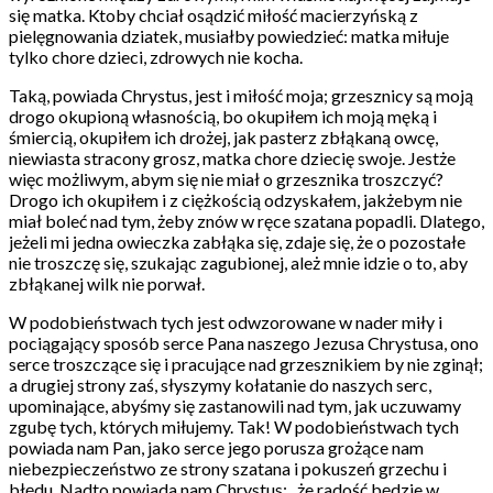
się matka. Ktoby chciał osądzić miłość macierzyńską z
pielęgnowania dziatek, musiałby powiedzieć: matka miłuje
tylko chore dzieci, zdrowych nie kocha.
Taką, powiada Chrystus, jest i miłość moja; grzesznicy są moją
drogo okupioną własnością, bo okupiłem ich moją męką i
śmiercią, okupiłem ich drożej, jak pasterz zbłąkaną owcę,
niewiasta stracony grosz, matka chore dziecię swoje. Jestże
więc możliwym, abym się nie miał o grzesznika troszczyć?
Drogo ich okupiłem i z ciężkością odzyskałem, jakżebym nie
miał boleć nad tym, żeby znów w ręce szatana popadli. Dlatego,
jeżeli mi jedna owieczka zabłąka się, zdaje się, że o pozostałe
nie troszczę się, szukając zagubionej, ależ mnie idzie o to, aby
zbłąkanej wilk nie porwał.
W podobieństwach tych jest odwzorowane w nader miły i
pociągający sposób serce Pana naszego Jezusa Chrystusa, ono
serce troszczące się i pracujące nad grzesznikiem by nie zginął;
a drugiej strony zaś, słyszymy kołatanie do naszych serc,
upominające, abyśmy się zastanowili nad tym, jak uczuwamy
zgubę tych, których miłujemy. Tak! W podobieństwach tych
powiada nam Pan, jako serce jego porusza grożące nam
niebezpieczeństwo ze strony szatana i pokuszeń grzechu i
błędu. Nadto powiada nam Chrystus: „że radość będzie w