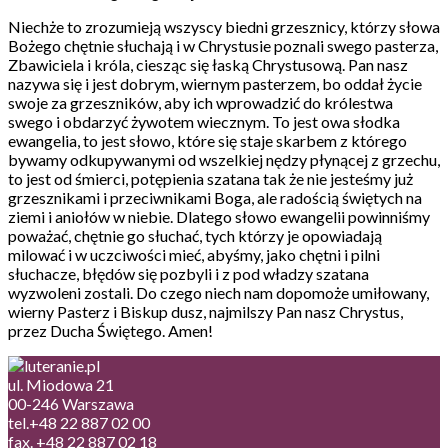
Niechże to zrozumieją wszyscy biedni grzesznicy, którzy słowa
Bożego chętnie słuchają i w Chrystusie poznali swego pasterza,
Zbawiciela i króla, ciesząc się łaską Chrystusową. Pan nasz
nazywa się i jest dobrym, wiernym pasterzem, bo oddał życie
swoje za grzeszników, aby ich wprowadzić do królestwa
swego i obdarzyć żywotem wiecznym. To jest owa słodka
ewangelia, to jest słowo, które się staje skarbem z którego
bywamy odkupywanymi od wszelkiej nędzy płynącej z grzechu,
to jest od śmierci, potępienia szatana tak że nie jesteśmy już
grzesznikami i przeciwnikami Boga, ale radością świętych na
ziemi i aniołów w niebie. Dlatego słowo ewangelii powinniśmy
poważać, chętnie go słuchać, tych którzy je opowiadają
milować i w uczciwości mieć, abyśmy, jako chętni i pilni
słuchacze, błędów się pozbyli i z pod władzy szatana
wyzwoleni zostali. Do czego niech nam dopomoże umiłowany,
wierny Pasterz i Biskup dusz, najmilszy Pan nasz Chrystus,
przez Ducha Świętego. Amen!
ul. Miodowa 21
00-246 Warszawa
tel.+48 22 887 02 00
fax. +48 22 887 02 18