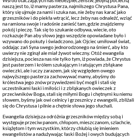
Wśród otaczających nas niebezpieczeństw, jedyną pociechą
naszą jest to, iż mamy pasterza, najmilszego Chrystusa Pana,
który się ujmuje za nami i szuka nas, nie żeby nas karać jako
grzeszników i do piekła wtrącić, lecz żeby nas odnaleźć, wziąć
na ramiona swoje i radośnie zanieść tam, gdzie znajdziemy
pokój i pieczę. Tak się to szukanie odbywa, wiecie, oto
rozkazuje Pan aby słowo jego wszędzie opowiadane było i
wzywano do pokuty i świadczono, jak Ojciec umiłował świat,
oddając zań Syna swego jednorodzonego na śmierć, aby kto
uwierzy nie zginął ale miał żywot wieczny. Otóż ewangelia
dzisiejsza, pociesza nas nie tylko tym, iż powiada, że Chrystus
jest pasterzem i królem szukającym i ratującym zbłąkane
owieczki, ale i uczy zarazem, jak się względem owego
najwyższego pasterza zachowywać mamy, abyśmy do
królestwa jego znów przywiedzeni być mogli i stali się
uczestnikami łaski i miłości i z zbłąkanych owieczek z
przeciwników Boga, stali się miłymi Bogu i chętnymi ku niemu
słowem, byśmy jak owi celnicy i grzesznicy z ewangelii, zbliżali
się do Chrystusa i pilnie a chętnie słowa jego słuchali.
Ewangelia dzisiejsza odróżnia grzeszników między sobą i
występuje przeciw panom, chłopom, mieszczanom, szlachcie,
książętom i tym wszystkim, którzy chlubią się imieniem
ewangelistów a nadużywając łaski Bożej i owych budujących