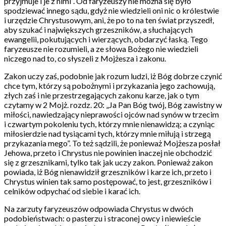
przyjmuje i je z nimi”. Od faryzeuszy nie można się było
spodziewać innego sądu, gdyż nie wiedzieli oni nic o królestwie
i urzędzie Chrystusowym, ani, że po to na ten świat przyszedł,
aby szukać i największych grzeszników, a słuchających
ewangelii, pokutujących i wierzących, obdarzyć łaską. Tego
faryzeusze nie rozumieli, a ze słowa Bożego nie wiedzieli
niczego nad to, co słyszeli z Mojżesza i zakonu.
Zakon uczy zaś, podobnie jak rozum ludzi, iż Bóg dobrze czynić
chce tym, którzy są pobożnymi i przykazania jego zachowują,
złych zaś i nie przestrzegających zakonu karze, jak o tym
czytamy w 2 Mojż. rozdz. 20: „Ja Pan Bóg twój, Bóg zawistny w
miłości, nawiedzający nieprawości ojców nad synów w trzecim
i czwartym pokoleniu tych, którzy mnie nienawidzą; a czyniąc
miłosierdzie nad tysiącami tych, którzy mnie miłują i strzegą
przykazania mego”. To też sądzili, że ponieważ Mojżesza posłał
Jehowa, przeto i Chrystus nie powinien inaczej nie obchodzić
się z grzesznikami, tylko tak jak uczy zakon. Ponieważ zakon
powiada, iż Bóg nienawidził grzeszników i karze ich, przeto i
Chrystus winien tak samo postępować, to jest, grzeszników i
celników odpychać od siebie i karać ich.
Na zarzuty faryzeuszów odpowiada Chrystus w dwóch
podobieństwach: o pasterzu i straconej owcy i niewieście