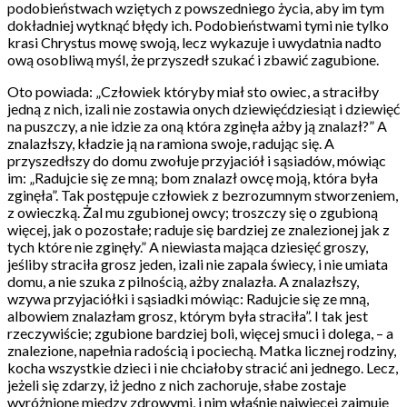
podobieństwach wziętych z powszedniego życia, aby im tym
dokładniej wytknąć błędy ich. Podobieństwami tymi nie tylko
krasi Chrystus mowę swoją, lecz wykazuje i uwydatnia nadto
ową osobliwą myśl, że przyszedł szukać i zbawić zagubione.
Oto powiada: „Człowiek któryby miał sto owiec, a straciłby
jedną z nich, izali nie zostawia onych dziewięćdziesiąt i dziewięć
na puszczy, a nie idzie za oną która zginęła ażby ją znalazł?” A
znalazłszy, kładzie ją na ramiona swoje, radując się. A
przyszedłszy do domu zwołuje przyjaciół i sąsiadów, mówiąc
im: „Radujcie się ze mną; bom znalazł owcę moją, która była
zginęła”. Tak postępuje człowiek z bezrozumnym stworzeniem,
z owieczką. Żal mu zgubionej owcy; troszczy się o zgubioną
więcej, jak o pozostałe; raduje się bardziej ze znalezionej jak z
tych które nie zginęły.” A niewiasta mająca dziesięć groszy,
jeśliby straciła grosz jeden, izali nie zapala świecy, i nie umiata
domu, a nie szuka z pilnością, ażby znalazła. A znalazłszy,
wzywa przyjaciółki i sąsiadki mówiąc: Radujcie się ze mną,
albowiem znalazłam grosz, którym była straciła”. I tak jest
rzeczywiście; zgubione bardziej boli, więcej smuci i dolega, – a
znalezione, napełnia radością i pociechą. Matka licznej rodziny,
kocha wszystkie dzieci i nie chciałoby stracić ani jednego. Lecz,
jeżeli się zdarzy, iż jedno z nich zachoruje, słabe zostaje
wyróżnione między zdrowymi, i nim właśnie najwięcej zajmuje