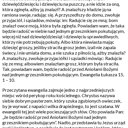
dziewięćdziesięciu i dziewięciu na puszczy, a nie idzie za oną,
która zginęła, ażby ją znalazł? A znalazłszy kładzie ją na
ramiona swoje, radując się. A przyszedłszy do domu, zwołuje
przyjaciół, i sąsiadów, mówiąc im: Radujcie się ze mną; bom
znalazł owce moją, która była zginęła. Powiadam wam, że taka
będzie radość w niebie nad jednym grzesznikiem pokutującym,
więcej niż nad dziewięćdziesiąt i dziewięciu sprawiedliwych,
którzy nie potrzebują pokuty. Albo która niewiasta mając
dziesięć groszy, jeśliby straciła grosz jeden, izali nie zapala
świecy, i nie umiata domu, a nie szuka z pilnością, ażby znalazła?
A znalazłszy, zwołuje przyjaciółki i sąsiadki mówiąc: Radujcie
się ze mną; albowiem znalazłam grosz, którym była straciła.
Tak, powiadam wam, będzie radość przed Aniołami Bożymi
nad jednym grzesznikiem pokutującym. Ewangelia Łukasza 15,
1 – 10.
Przeczytana ewangelia zajmuje jedno z najprzedniejszych
miejsc wśród perykop roku kościelnego. Chrystus nazywa
siebie dobrym pasterzem, który szuka zgubionych owieczek,
by je wyrwać z napaści wilka drapieżnego, to jest szatana. W
ewangelii tej jest wiele pocieszających słów. Oto powiada Pan:
„że będzie radość przed Aniołami Bożymi nad jednym
grzesznikiem pokutującym”. Nadto, przedstawia tu Jezus urząd
swój i królestwo, a osobliwie że jest pasterzem i królem, który