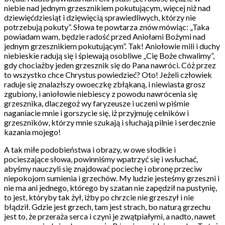
niebie nad jednym grzesznikiem pokutującym, więcej niż nad
dziewięćdziesiąt i dzięwięcią sprawiedliwych, którzy nie
potrzebują pokuty”. Słowa te powtarza znów mówiąc: „Taka
powiadam wam, będzie radość przed Aniołami Bożymi nad
jednym grzesznikiem pokutującym”. Tak! Aniołowie mili i duchy
niebieskie radują się i śpiewają osobliwe „Cię Boże chwalimy”,
gdy chociażby jeden grzesznik się do Pana nawróci. Cóż przez
to wszystko chce Chrystus powiedzieć? Oto! Jeżeli człowiek
raduje się znalazłszy owoeczkę zbłąkaną, i niewiasta grosz
zgubiony, i aniołowie niebiescy z powodu nawrócenia się
grzesznika, dlaczegoż wy faryzeusze i uczeni w piśmie
naganiacie mnie i gorszycie się, iż przyjmuję celników i
grzeszników, którzy mnie szukają i słuchają pilnie i serdecznie
kazania mojego!
A tak miłe podobieństwa i obrazy, w owe słodkie i
pocieszające słowa, powinniśmy wpatrzyć się i wsłuchać,
abyśmy nauczyli się znajdować pociechę i obronę przeciw
niepokojom sumienia i grzechów. My ludzie jesteśmy grzeszni i
nie ma ani jednego, którego by szatan nie zapędził na pustynię,
to jest, któryby tak żył, iżby po chrzcie nie grzeszył i nie
błądził. Gdzie jest grzech, tam jest strach, bo naturą grzechu
jest to, że przeraża serca i czyni je zwątpiałymi, a nadto, nawet