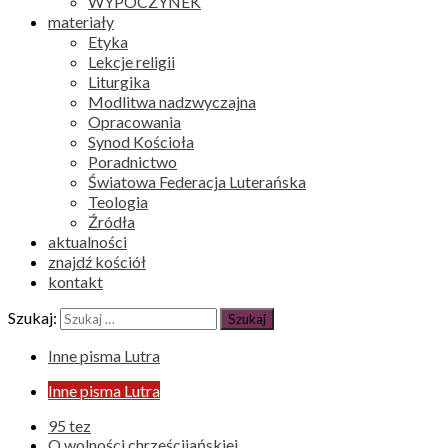
WYPOCZYNEK
materiały
Etyka
Lekcje religii
Liturgika
Modlitwa nadzwyczajna
Opracowania
Synod Kościoła
Poradnictwo
Światowa Federacja Luterańska
Teologia
Źródła
aktualności
znajdź kościół
kontakt
Szukaj:
Inne pisma Lutra
Inne pisma Lutra
95 tez
O wolności chrześcijańskiej