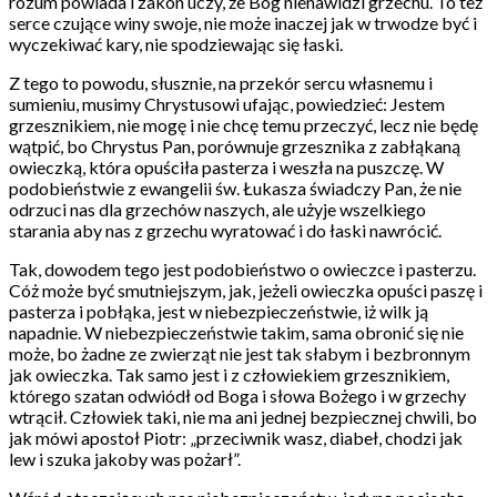
rozum powiada i zakon uczy, że Bóg nienawidzi grzechu. To też
serce czujące winy swoje, nie może inaczej jak w trwodze być i
wyczekiwać kary, nie spodziewając się łaski.
Z tego to powodu, słusznie, na przekór sercu własnemu i
sumieniu, musimy Chrystusowi ufając, powiedzieć: Jestem
grzesznikiem, nie mogę i nie chcę temu przeczyć, lecz nie będę
wątpić, bo Chrystus Pan, porównuje grzesznika z zabłąkaną
owieczką, która opuściła pasterza i weszła na puszczę. W
podobieństwie z ewangelii św. Łukasza świadczy Pan, że nie
odrzuci nas dla grzechów naszych, ale użyje wszelkiego
starania aby nas z grzechu wyratować i do łaski nawrócić.
Tak, dowodem tego jest podobieństwo o owieczce i pasterzu.
Cóż może być smutniejszym, jak, jeżeli owieczka opuści paszę i
pasterza i pobłąka, jest w niebezpieczeństwie, iż wilk ją
napadnie. W niebezpieczeństwie takim, sama obronić się nie
może, bo żadne ze zwierząt nie jest tak słabym i bezbronnym
jak owieczka. Tak samo jest i z człowiekiem grzesznikiem,
którego szatan odwiódł od Boga i słowa Bożego i w grzechy
wtrącił. Człowiek taki, nie ma ani jednej bezpiecznej chwili, bo
jak mówi apostoł Piotr: „przeciwnik wasz, diabeł, chodzi jak
lew i szuka jakoby was pożarł”.