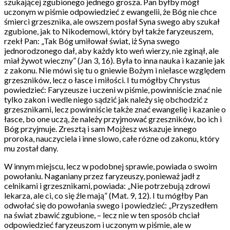
szukającej zgubionego jednego grosza. Pan byłby mógł
uczonym w piśmie odpowiedzieć z ewangelii, że Bóg nie chce
śmierci grzesznika, ale owszem posłał Syna swego aby szukał
zgubione, jak to Nikodemowi, który był także faryzeuszem,
rzekł Pan: „Tak Bóg umiłował świat, iż Syna swego
jednorodzonego dał, aby każdy kto weń wierzy, nie zginął, ale
miał żywot wieczny” (Jan 3, 16). Była to inna nauka i kazanie jak
z zakonu. Nie mówi się tu o gniewie Bożym i niełasce względem
grzeszników, lecz o łasce i miłości. I tu mógłby Chrystus
powiedzieć: Faryzeusze i uczeni w piśmie, powinniście znać nie
tylko zakon i wedle niego sądzić jak należy się obchodzić z
grzesznikami, lecz powinniście także znać ewangelię i kazanie o
łasce, bo one uczą, że należy przyjmować grzeszników, bo ich i
Bóg przyjmuje. Zresztą i sam Mojżesz wskazuje innego
proroka, nauczyciela i inne slowo, całe rózne od zakonu, który
mu został dany.
W innym miejscu, lecz w podobnej sprawie, powiada o swoim
powołaniu. Naganiany przez faryzeuszy, ponieważ jadł z
celnikami i grzesznikami, powiada: „Nie potrzebują zdrowi
lekarza, ale ci, co się źle mają” (Mat. 9, 12). I tu mógłby Pan
odwołać się do powołania swego i powiedzieć: „Przyszedłem
na świat zbawić zgubione, – lecz nie w ten sposób chciał
odpowiedzieć faryzeuszom i uczonym w piśmie, ale w