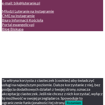
e-mail: bik@luteranie.pl
Młodzi Luteranie na Instagramie
CME na Instagramie
Biuro Informacji Kościoła
Portal ewangelicy.pl
Blog Biskupa
Poczta
Prywatność, cookies
English version
Status usług
Facebook
Twitter
Youtube
Instagram
Ta witryna korzysta z ciasteczek (cookies) aby świadczyć
usługi na najwyższym poziomie. Dalsze korzystanie z niej, bez
podjęcia dodatkowych działań z twojej strony, oznacza
akceptację ciasteczek. Jeśli nie chcesz z nich korzystać, wyłącz
tę możliwość w swojej przeglądarce. Spowoduje to
ograniczenie funkcjonalności tej strony.
Rozumiem