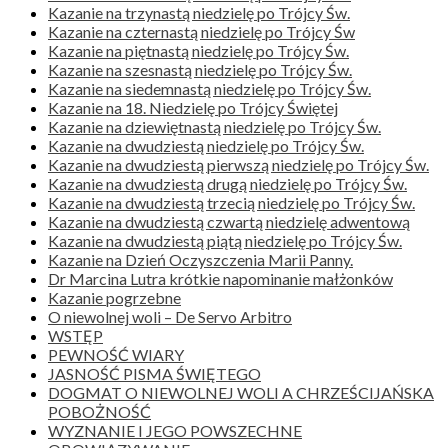
Kazanie na trzynastą niedzielę po Trójcy Św.
Kazanie na czternastą niedzielę po Trójcy Św
Kazanie na piętnastą niedzielę po Trójcy Św.
Kazanie na szesnastą niedzielę po Trójcy Św.
Kazanie na siedemnastą niedzielę po Trójcy Św.
Kazanie na 18. Niedzielę po Trójcy Świętej
Kazanie na dziewiętnastą niedzielę po Trójcy Św.
Kazanie na dwudziestą niedzielę po Trójcy Św.
Kazanie na dwudziestą pierwszą niedzielę po Trójcy Św.
Kazanie na dwudziestą drugą niedzielę po Trójcy Św.
Kazanie na dwudziestą trzecią niedzielę po Trójcy Św.
Kazanie na dwudziestą czwartą niedzielę adwentową
Kazanie na dwudziestą piątą niedzielę po Trójcy Św.
Kazanie na Dzień Oczyszczenia Marii Panny.
Dr Marcina Lutra krótkie napominanie małżonków
Kazanie pogrzebne
O niewolnej woli – De Servo Arbitro
WSTĘP
PEWNOŚĆ WIARY
JASNOŚĆ PISMA ŚWIĘTEGO
DOGMAT O NIEWOLNEJ WOLI A CHRZEŚCIJAŃSKA
POBOŻNOŚĆ
WYZNANIE I JEGO POWSZECHNE