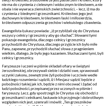
nie ma do czynienia z cielesnym i widocznym królestwem, a nie
obala i nie wywraca ziemskich zwierzchności, – lecz, iż ma do
czynienia z biednymi i grzesznikami. Królestwo jego jest
duchowym królestwem, królestwem łaski i miłosierdzia,
królestwem odpuszczenia grzechów i wiekuistego zbawienia.
Ewangelista Łukasz powiada: „iż przybliżali się do Chrystusa
wszyscy celnicy i grzesznicy aby go słuchać”. Słowami tymi
pokazuje ewangelista, dlaczego celnicy i grzesznicy
przychodzili do Chrystusa, dlaczego przyjście ich było miłe
Panu, zapewne, przychodzili słuchać słowa z pragnieniem
wielkim, dlatego, że było jego kazaniem. Słuchaczami tymi, byli
celnicy i grzesznicy.
Faryzeusze i uczeni w piśmie składali ofiary w świątyni
Jerozolimskiej, obrzezywali siebie i dziatki swe, sprawowali
uczynki zakonu, zewnętrznie żyli pobożnie i uczciwie wedle
ludzkiego rozumienia i sądzili, iż i Mesjasz sądzić będzie z
pobożności takiej jak ich, będzie z nimi obcować i żądać od
ludzi pobożności, przepisanej przez uczonych w piśmie i
faryzeuszy. Lecz, gdy spostrzegli że Chrystus się obchodzi z
grzesznikami i celnikami, łaskawie ich przyjmuje i dobrotliwym
względem nich jest, szemrali i mówili: „Ten grzeszników