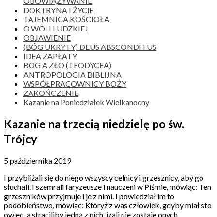
OBOWIĄZYWANIE
DOKTRYNA I ŻYClE
TAJEMNICA KOŚCIOŁA
O WOLI LUDZKIEJ
OBJAWIENIE
(BÓG UKRYTY) DEUS ABSCONDITUS
IDEA ZAPŁATY
BÓG A ZŁO (TEODYCEA)
ANTROPOLOGIA BIBLIJNA
WSPÓŁPRACOWNICY BOŻY
ZAKOŃCZENIE
Kazanie na Poniedziałek Wielkanocny
Kazanie na trzecią niedzielę po św.
Trójcy
5 października 2019
I przybliżali się do niego wszyscy celnicy i grzesznicy, aby go
słuchali. I szemrali faryzeusze i nauczeni w Piśmie, mówiąc: Ten
grzeszników przyjmuje i je z nimi. I powiedział im to
podobieństwo, mówiąc: Któryż z was człowiek, gdyby miał sto
owiec, a straciliby jedną z nich, izali nie zostaje onych