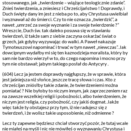
stosowanego, jak „twierdzenie – wiążące teologicznie zdanie”.
Znieś twierdzenia, a zniesiesz i Chrześcijaństwo ! Doprawdy, i
Duch święty dany im jest z nieba po to, aby Chrystusa uwielbiał
i wyznawał aż do śmierci. Czy to nie oznacza „twierdzić”, a
nawet „umrzeć za swoje wyznanie i za swoje twierdzenie ?”
Wreszcie, Duch św. tak daleko posuwa się w stawianiu
twierdzeń, iż także sam z siebie zaczyna oskarżać świat o
grzech, jak gdyby wyzywając do walki. A Paweł nakazuje
Tymoteuszowi napominać i trwać w tym nawet „niewczas”. Jak
dowcipnym wydałby mi się ten kaznodzieja moralista, który by
sam nie bardzo wierzył w to, do czego napomina i mocno przy
tym nie obstawał; jabym takiego posłał do Antycyry .
(604) Lecz ja jestem doprawdy najgłupszy, że w sprawie, która
jest jaśniejsza niż słońce, jeszcze tracę słowa i czas. Kto z
chrześcijan zniósłby takie zdanie, że twierdzeniemi można
pomiatać ? Nie byłoby to niczym innym, jak zaprzeczeniem raz
na zawsze wszelkiej religii i pobożności, albo twierdzeniem, że
niczym jest religia, czy pobożność, czy jakiś dogmat. Jakże
więc także ty obstajesz przy tym, iż nie radujesz się z
twierdzeń, i że wolisz takie usposobienie, niż odmienne ?
Lecz ty zapewne będziesz chciał stworzyć pozór, że tutaj wcale
nie miałeś na myśli i nic nie mówiłeś o wyznawaniu Chrystusa i