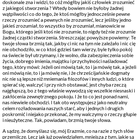
doskonale zna i widzi, to cóż mógłby jakiś człowiek zrozumieć
z jakiegoś stworzenia ? Wtedy bowiem nie byłoby żadnej
wątpliwości co do tego, że ktoś mógłby jednocześnie pewne
rzeczy zrozumieć a pewnych nie zrozumieć, lecz jeśliby jedno
jakieś zrozumiał, to wszystko by zrozumiał, mianowicie w
Bogu, którego jeśli ktoś nie zrozumie, to nigdy też nie zrozumie
żadnej cząstki stworzenia. Streszczając powyższe powiemy: Te
twoje słowa brzmią tak, jakby ci nic na tym nie zależało i nic cię
nie obchodziło, w co ktoś gdzieś tam wierzy, byle tylko pokój
na świecie był utrzymany, i że wolno, dla zabezpieczenia sobie
życia, dobrego imienia, majątku i przychylności naśladować
tego, który mówi: Jeżeli oni mówią tak, to i ja mówię tak, a jeżeli
oni mówią nie, to i ja mówię nie, i że chrześcijańskie dogmaty
nic nie są lepsze niż mniemania filozofów i innych ludzi, o które
spierać się, walczyć i przy nich obstawać, jest chyba rzeczą
najgłupszą, bo z tego właśnie wywodzą się wszelkie niesnaski i
zakłócenia zewnętrznego pokoju. I że to co jest ponad nami,
nas niewiele obchodzi. I tak oto występujesz jako neutralny
celem rozładowania naszych starć, aby i jednych i drugich
poskromić i niejako przekonać, że my walczymy o rzeczy głupie
i nieużyteczne. Tak, powiadam, brzmią twoje słowa.
A sądzę, że domyślasz się, mój Erazmie, co na razie z tych słów
przemilczę. Lecz jak już powiedziałem, mniejsza z tym, jakie są