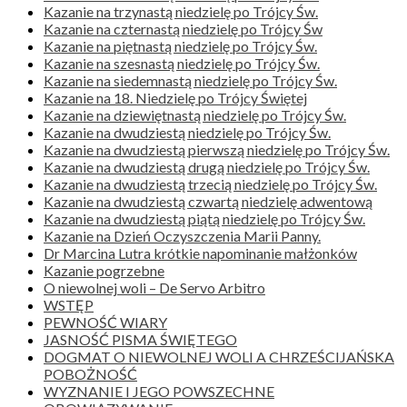
Kazanie na trzynastą niedzielę po Trójcy Św.
Kazanie na czternastą niedzielę po Trójcy Św
Kazanie na piętnastą niedzielę po Trójcy Św.
Kazanie na szesnastą niedzielę po Trójcy Św.
Kazanie na siedemnastą niedzielę po Trójcy Św.
Kazanie na 18. Niedzielę po Trójcy Świętej
Kazanie na dziewiętnastą niedzielę po Trójcy Św.
Kazanie na dwudziestą niedzielę po Trójcy Św.
Kazanie na dwudziestą pierwszą niedzielę po Trójcy Św.
Kazanie na dwudziestą drugą niedzielę po Trójcy Św.
Kazanie na dwudziestą trzecią niedzielę po Trójcy Św.
Kazanie na dwudziestą czwartą niedzielę adwentową
Kazanie na dwudziestą piątą niedzielę po Trójcy Św.
Kazanie na Dzień Oczyszczenia Marii Panny.
Dr Marcina Lutra krótkie napominanie małżonków
Kazanie pogrzebne
O niewolnej woli – De Servo Arbitro
WSTĘP
PEWNOŚĆ WIARY
JASNOŚĆ PISMA ŚWIĘTEGO
DOGMAT O NIEWOLNEJ WOLI A CHRZEŚCIJAŃSKA
POBOŻNOŚĆ
WYZNANIE I JEGO POWSZECHNE