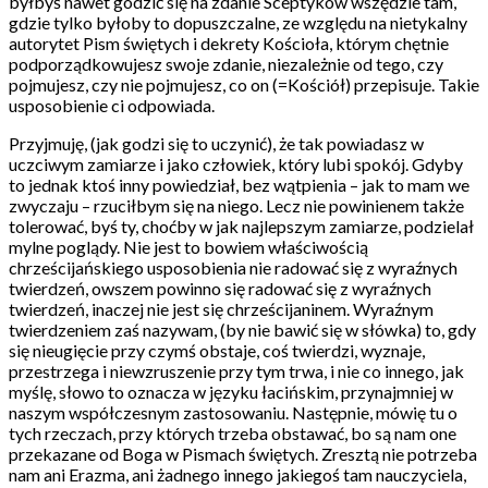
byłbyś nawet godzić się na zdanie Sceptyków wszędzie tam,
gdzie tylko byłoby to dopuszczalne, ze względu na nietykalny
autorytet Pism świętych i dekrety Kościoła, którym chętnie
podporządkowujesz swoje zdanie, niezależnie od tego, czy
pojmujesz, czy nie pojmujesz, co on (=Kościół) przepisuje. Takie
usposobienie ci odpowiada.
Przyjmuję, (jak godzi się to uczynić), że tak powiadasz w
uczciwym zamiarze i jako człowiek, który lubi spokój. Gdyby
to jednak ktoś inny powiedział, bez wątpienia – jak to mam we
zwyczaju – rzuciłbym się na niego. Lecz nie powinienem także
tolerować, byś ty, choćby w jak najlepszym zamiarze, podzielał
mylne poglądy. Nie jest to bowiem właściwością
chrześcijańskiego usposobienia nie radować się z wyraźnych
twierdzeń, owszem powinno się radować się z wyraźnych
twierdzeń, inaczej nie jest się chrześcijaninem. Wyraźnym
twierdzeniem zaś nazywam, (by nie bawić się w słówka) to, gdy
się nieugięcie przy czymś obstaje, coś twierdzi, wyznaje,
przestrzega i niewzruszenie przy tym trwa, i nie co innego, jak
myślę, słowo to oznacza w języku łacińskim, przynajmniej w
naszym współczesnym zastosowaniu. Następnie, mówię tu o
tych rzeczach, przy których trzeba obstawać, bo są nam one
przekazane od Boga w Pismach świętych. Zresztą nie potrzeba
nam ani Erazma, ani żadnego innego jakiegoś tam nauczyciela,