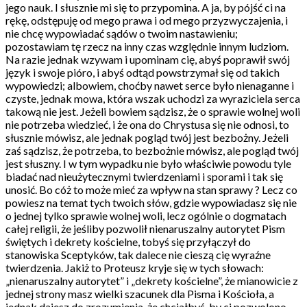
jego nauk. I słusznie mi się to przypomina. A ja, by pójść ci na
rękę, odstępuję od mego prawa i od mego przyzwyczajenia, i
nie chcę wypowiadać sądów o twoim nastawieniu;
pozostawiam tę rzecz na inny czas względnie innym ludziom.
Na razie jednak wzywam i upominam cię, abyś poprawił swój
język i swoje pióro, i abyś odtąd powstrzymał się od takich
wypowiedzi; albowiem, choćby nawet serce było nienaganne i
czyste, jednak mowa, która wszak uchodzi za wyraziciela serca
takową nie jest. Jeżeli bowiem sądzisz, że o sprawie wolnej woli
nie potrzeba wiedzieć, i że ona do Chrystusa się nie odnosi, to
słusznie mówisz, ale jednak pogląd twój jest bezbożny. Jeżeli
zaś sądzisz, że potrzeba, to bezbożnie mówisz, ale pogląd twój
jest słuszny. I w tym wypadku nie było właściwie powodu tyle
biadać nad nieużytecznymi twierdzeniami i sporami i tak się
unosić. Bo cóż to może mieć za wpływ na stan sprawy ? Lecz co
powiesz na temat tych twoich słów, gdzie wypowiadasz się nie
o jednej tylko sprawie wolnej woli, lecz ogólnie o dogmatach
całej religii, że jeśliby pozwolił nienaruszalny autorytet Pism
świętych i dekrety kościelne, tobyś się przyłączył do
stanowiska Sceptyków, tak dalece nie cieszą cię wyraźne
twierdzenia. Jakiż to Proteusz kryje się w tych słowach:
„nienaruszalny autorytet” i „dekrety kościelne”, że mianowicie z
jednej strony masz wielki szacunek dla Pisma i Kościoła, a
jednak dajesz do zrozumienia, że chciałbyś, by ci pozwolono