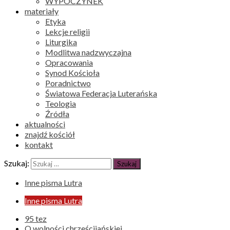
WYPOCZYNEK
materiały
Etyka
Lekcje religii
Liturgika
Modlitwa nadzwyczajna
Opracowania
Synod Kościoła
Poradnictwo
Światowa Federacja Luterańska
Teologia
Źródła
aktualności
znajdź kościół
kontakt
Szukaj:
Inne pisma Lutra
Inne pisma Lutra
95 tez
O wolności chrześcijańskiej