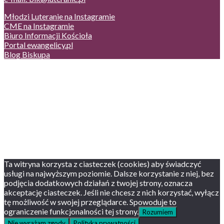
Młodzi Luteranie na Instagramie
CME na Instagramie
Biuro Informacji Kościoła
Portal ewangelicy.pl
Blog Biskupa
Poczta
Prywatność, cookies
English version
Status usług
Facebook
Twitter
Youtube
Instagram
Ta witryna korzysta z ciasteczek (cookies) aby świadczyć
usługi na najwyższym poziomie. Dalsze korzystanie z niej, bez
podjęcia dodatkowych działań z twojej strony, oznacza
akceptację ciasteczek. Jeśli nie chcesz z nich korzystać, wyłącz
tę możliwość w swojej przeglądarce. Spowoduje to
ograniczenie funkcjonalności tej strony.
Rozumiem
Nie wyrażam zgody
Polityka prywatności