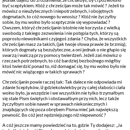
być sceptykiem. Któż z chrześcijan może tak mówić ? Jeżeli to
mówisz o nieużytecznych i niepotrzebnych, i obojętnych
dogmatach, to cóż nowego tu wnosisz ? Któż nie życzyłby
sobie, by mu wolno było sceptycznie się wypowiadać ?
Owszem, któryż chrześcijanin istotnie nie korzysta z wielką
swobodą z takiego zezwolenia i nie potępia tych, którzy są
poprostu niewolnikami czyjegoś zdania ? Chyba, że wszystkich
chrześcijan masz za takich, (jak twoje słowa prawie że brzmią),
których dogmaty są bezużyteczne, a oni jednak o nie głupio się
swarzą i walczą przy pomocy twierdzeń. Jeżeli zaś mówisz o
rzeczach potrzebnych, to cóż bardziej bezbożnego mógłby
ktoś twierdzić ponad to, niż domagać się, by mu wolno było nie
mówić nic wiążącego w takich sprawach ?
Chrześcijanin powie raczej tak: Tak dalece nie odpowiada mi
zdanie Sceptyków, iż gdziekolwiekby przy całej słabości ciała
wolno było, ja wszędzie i we wszystkim nie tylko trzymałbym
się stale Pism świętych i obstawałbym przy nich, lecz także
życzyłbym sobie nawet w sprawach niekoniecznych i
znajdujących się poza obrębem Pisma mieć jak największą
pewność. Bo cóż jest nędzniejszego niż niepewność ?
A cóż jeszcze mamy powiedzieć na to, gdzie Ty dodajesz: „Ja