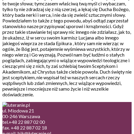
te twoje słowa; tymczasem właściwą twą myśl ci wybaczam,
tylko ty nie zdradzaj się z nią szerzej, a lękaj się Ducha Bożego,
który bada nerki i serca, i nie da się zwieść sztucznymi słowy.
Powiedziałem to także z tego powodu, abyś odtąd zaprzestał
stanowisko nasze przypisywać uporowi i krnąbrności. Gdyż
przez takie stawianie tej sprawy nic innego nie zdziałasz, jak to,
że ukażesz, iż w sercu swoim karmisz Lucjana albo innego
jakiegoś wieprza ze stada Epikura , który sam nie wierząc w
ogóle, że Bóg jest, potajemnie wyśmiewa wszystkich, którzy w
niego wierzą i Go wyznają. Pozwól nam być ludźmi o stałych
poglądach, zabiegającymi o wiążące wypowiedzi teologiczne i
cieszącymi się z nich, ty zaś schlebiaj twoim Sceptykom i
Akademikom, aż Chrystus także ciebie powoła. Duch święty nie
jest sceptykiem, nie wypisał też w naszych sercach rzeczy
wątpliwych lub zdań zmiennych, lecz wiążące wypowiedzi,
pewniejsze i mocniejsze niż samo życie i niż wszelkie
doświadczenie.
ul. Miodowa 21
00-246 Warszawa
tel.+48 22 887 02 00
fax. +48 22 887 02 18
e-mail: bik@luteranie.pl