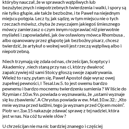
któryby nauczał, że w sprawach wątpliwych lub
bezużytecznych i niepotrzebnych twierdzenia i walki, i spory są
nie tylko głupie, ale także bezbożne, i te Paweł na niejednym
miejscu potępia. Lecz ty, jak sądzę, w tym miejscu nie o tych
rzeczach mówisz, chyba że zwyczajem jakiegoś śmiesznego
mówcy zamierzasz o czym innym rozprawiać niż pierwotnie
myślałeś i zapowiadałeś, jak ów osławiony mówca Rhombusa ,
albo opanowany przez głupotę jak bezbożny pisarz, chcesz
twierdzić, że artykuł o wolnej woli jest rzeczą wątpliwą albo i
niepotrzebną.
Niech trzymają się zdala od nas, chrześcijan, Sceptycy i
Akademicy , niech staną przy nas ci, którzy dwakroć
zapalczywiej niż sami Stoicy głoszą swoje zapatrywania.
Wieleż to razy, pytam się, Paweł Apostoł daje wyraz owej
zupełnej pewności, I Tesal.l.w.5. to jest owemu bardzo
pewnemu i bardzo mocnemu twierdzeniu sumienia ? W liście do
Rzymian r.10.w.9.n. powiada o wyznawaniu, że „ustami wyznaje
się ku zbawieniu”. A Chrystus powiada w ew. Mat.10.w.32.: „Kto
mnie wyzna przed ludźmi, tego ja wyznam przed Ojcem moim”.
Piotr w r.3,w.15 nakazuje zdawać sprawę z tej nadziei, która
jest w nas. Na cóż tu wiele słów ?
U chrześcijan nie ma nic bardziej znanego i częściej