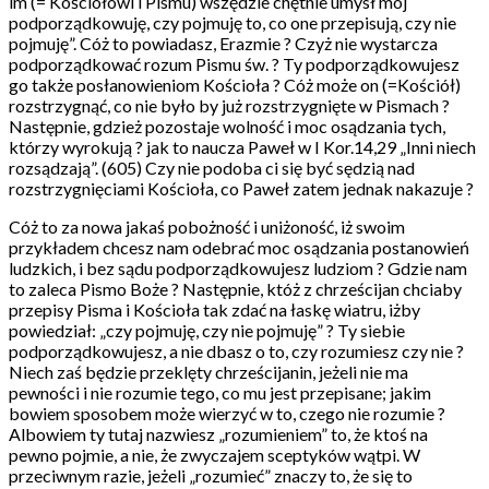
im (= Kościołowi i Pismu) wszędzie chętnie umysł mój
podporządkowuję, czy pojmuję to, co one przepisują, czy nie
pojmuję”. Cóż to powiadasz, Erazmie ? Czyż nie wystarcza
podporządkować rozum Pismu św. ? Ty podporządkowujesz
go także posłanowieniom Kościoła ? Cóż może on (=Kościół)
rozstrzygnąć, co nie było by już rozstrzygnięte w Pismach ?
Następnie, gdzież pozostaje wolność i moc osądzania tych,
którzy wyrokują ? jak to naucza Paweł w I Kor.14,29 „Inni niech
rozsądzają”. (605) Czy nie podoba ci się być sędzią nad
rozstrzygnięciami Kościoła, co Paweł zatem jednak nakazuje ?
Cóż to za nowa jakaś pobożność i uniżoność, iż swoim
przykładem chcesz nam odebrać moc osądzania postanowień
ludzkich, i bez sądu podporządkowujesz ludziom ? Gdzie nam
to zaleca Pismo Boże ? Następnie, któż z chrześcijan chciaby
przepisy Pisma i Kościoła tak zdać na łaskę wiatru, iżby
powiedział: „czy pojmuję, czy nie pojmuję” ? Ty siebie
podporządkowujesz, a nie dbasz o to, czy rozumiesz czy nie ?
Niech zaś będzie przeklęty chrześcijanin, jeżeli nie ma
pewności i nie rozumie tego, co mu jest przepisane; jakim
bowiem sposobem może wierzyć w to, czego nie rozumie ?
Albowiem ty tutaj nazwiesz „rozumieniem” to, że ktoś na
pewno pojmie, a nie, że zwyczajem sceptyków wątpi. W
przeciwnym razie, jeżeli „rozumieć” znaczy to, że się to