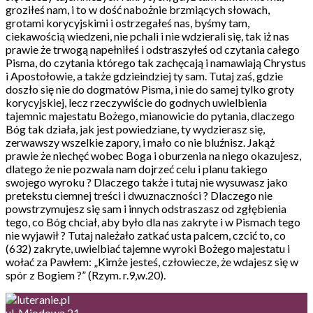
groziłeś nam, i to w dość nabożnie brzmiących słowach,
grotami korycyjskimi i ostrzegałeś nas, byśmy tam,
ciekawością wiedzeni, nie pchali i nie wdzierali się, tak iż nas
prawie że trwogą napełniłeś i odstraszyłeś od czytania całego
Pisma, do czytania którego tak zachęcają i namawiają Chrystus
i Apostołowie, a także gdzieindziej ty sam. Tutaj zaś, gdzie
doszło się nie do dogmatów Pisma, i nie do samej tylko groty
korycyjskiej, lecz rzeczywiście do godnych uwielbienia
tajemnic majestatu Bożego, mianowicie do pytania, dlaczego
Bóg tak działa, jak jest powiedziane, ty wydzierasz się,
zerwawszy wszelkie zapory, i mało co nie bluźnisz. Jakąż
prawie że niechęć wobec Boga i oburzenia na niego okazujesz,
dlatego że nie pozwala nam dojrzeć celu i planu takiego
swojego wyroku ? Dlaczego także i tutaj nie wysuwasz jako
pretekstu ciemnej treści i dwuznaczności ? Dlaczego nie
powstrzymujesz się sam i innych odstraszasz od zgłębienia
tego, co Bóg chciał, aby było dla nas zakryte i w Pismach tego
nie wyjawił ? Tutaj należało zatkać usta palcem, czcić to, co
(632) zakryte, uwielbiać tajemne wyroki Bożego majestatu i
wołać za Pawłem: „Kimże jesteś, człowiecze, że wdajesz się w
spór z Bogiem ?” (Rzym. r.9,w.20).
ul. Miodowa 21