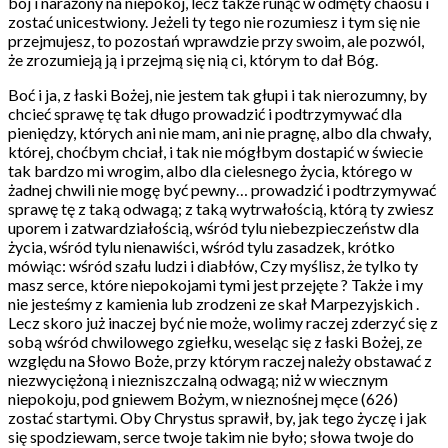
bój i narażony na niepokój, lecz także runąć w odmęty chaosu i
zostać unicestwiony. Jeżeli ty tego nie rozumiesz i tym się nie
przejmujesz, to pozostań wprawdzie przy swoim, ale pozwól,
że zrozumieją ją i przejmą się nią ci, którym to dał Bóg.
Boć i ja, z łaski Bożej, nie jestem tak głupi i tak nierozumny, by
chcieć sprawę tę tak długo prowadzić i podtrzymywać dla
pieniędzy, których ani nie mam, ani nie pragnę, albo dla chwały,
której, choćbym chciał, i tak nie mógłbym dostapić w świecie
tak bardzo mi wrogim, albo dla cielesnego życia, którego w
żadnej chwili nie mogę być pewny… prowadzić i podtrzymywać
sprawę tę z taką odwagą; z taką wytrwałością, którą ty zwiesz
uporem i zatwardziałością, wśród tylu niebezpieczeństw dla
życia, wśród tylu nienawiści, wśród tylu zasadzek, krótko
mówiąc: wśród szału ludzi i diabłów, Czy myślisz, że tylko ty
masz serce, które niepokojami tymi jest przejęte ? Także i my
nie jesteśmy z kamienia lub zrodzeni ze skał Marpezyjskich .
Lecz skoro już inaczej być nie może, wolimy raczej zderzyć się z
sobą wśród chwilowego zgiełku, weseląc się z łaski Bożej, ze
względu na Słowo Boże, przy którym raczej należy obstawać z
niezwyciężoną i niezniszczalną odwagą; niż w wiecznym
niepokoju, pod gniewem Bożym, w nieznośnej męce (626)
zostać startymi. Oby Chrystus sprawił, by, jak tego życzę i jak
się spodziewam, serce twoje takim nie było; słowa twoje do