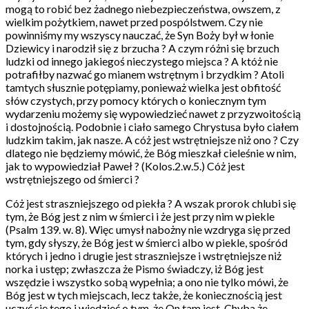
mogą to robić bez żadnego niebezpieczeństwa, owszem, z
wielkim pożytkiem, nawet przed pospólstwem. Czy nie
powinniśmy my wszyscy nauczać, że Syn Boży był w łonie
Dziewicy i narodził się z brzucha ? A czym różni się brzuch
ludzki od innego jakiegoś nieczystego miejsca ? A któż nie
potrafiłby nazwać go mianem wstrętnym i brzydkim ? Atoli
tamtych słusznie potępiamy, ponieważ wielka jest obfitość
słów czystych, przy pomocy których o koniecznym tym
wydarzeniu możemy się wypowiedzieć nawet z przyzwoitością
i dostojnością. Podobnie i ciało samego Chrystusa było ciałem
ludzkim takim, jak nasze. A cóż jest wstrętniejsze niż ono ? Czy
dlatego nie będziemy mówić, że Bóg mieszkał cieleśnie w nim,
jak to wypowiedział Paweł ? (Kolos.2.w.5.) Cóż jest
wstrętniejszego od śmierci ?
Cóż jest straszniejszego od piekła ? A wszak prorok chlubi się
tym, że Bóg jest z nim w śmierci i że jest przy nim w piekle
(Psalm 139. w. 8). Więc umysł nabożny nie wzdryga się przed
tym, gdy słyszy, że Bóg jest w śmierci albo w piekle, spośród
których i jedno i drugie jest straszniejsze i wstrętniejsze niż
norka i ustęp; zwłaszcza że Pismo świadczy, iż Bóg jest
wszędzie i wszystko sobą wypełnia; a ono nie tylko mówi, że
Bóg jest w tych miejscach, lecz także, że koniecznością jest
uczyć się tego i wiedzieć o tym, że On tam jest. Chyba że