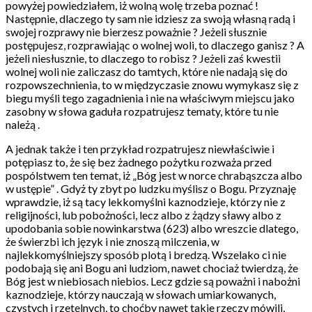
powyżej powiedziałem, iż wolną wolę trzeba poznać !
Następnie, dlaczego ty sam nie idziesz za swoją własną radą i
swojej rozprawy nie bierzesz poważnie ? Jeżeli słusznie
postępujesz, rozprawiając o wolnej woli, to dlaczego ganisz ? A
jeżeli niesłusznie, to dlaczego to robisz ? Jeżeli zaś kwestii
wolnej woli nie zaliczasz do tamtych, które nie nadają się do
rozpowszechnienia, to w międzyczasie znowu wymykasz się z
biegu myśli tego zagadnienia i nie na właściwym miejscu jako
zasobny w słowa gaduła rozpatrujesz tematy, które tu nie
należą .
A jednak także i ten przykład rozpatrujesz niewłaściwie i
potępiasz to, że się bez żadnego pożytku rozważa przed
pospólstwem ten temat, iż „Bóg jest w norce chrabąszcza albo
w ustępie” . Gdyż ty zbyt po ludzku myślisz o Bogu. Przyznaję
wprawdzie, iż są tacy lekkomyślni kaznodzieje, którzy nie z
religijności, lub pobożności, lecz albo z żądzy sławy albo z
upodobania sobie nowinkarstwa (623) albo wreszcie dlatego,
że świerzbi ich język i nie znoszą milczenia, w
najlekkomyślniejszy sposób plotą i bredzą. Wszelako ci nie
podobają się ani Bogu ani ludziom, nawet chociaż twierdzą, że
Bóg jest w niebiosach niebios. Lecz gdzie są poważni i nabożni
kaznodzieje, którzy nauczają w słowach umiarkowanych,
czystych i rzetelnych, to choćby nawet takie rzeczy mówili,