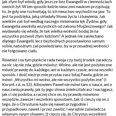
jak złym był wtedy, gdy jeszcze bez Ewangelii w ciemnościach
swoich żył. W ten sposób ludzie nieuczeni naukom przypisują
to, że gdy one rozkwitają, to ich nieuctwo wychodzi na jaw. To
jest ta podzięka, jaką składały Słowu życia i zbawienia. Jak
wielkim zaś był według naszego mniemania lęk Żydów, gdy
Ewangelia uwolniła wszystkich od zakonu Mojżeszowego? Jak
wydawało się wtedy, że tak wielka wolność bodaj że na
wszystko pozwoli złym ludziom? A jednak nie zaniechano
dlatego Ewangelii, lecz bezbożnych pozostawiono samym
sobie, nabożnym zaś powiedziano, by w przesadnej wolności
nie folgowano ciału.
Również i na tym punkcie rada twoja czy twój środek zaradczy
na nic się nie zda, gdzie mówisz: Wolno, ale nie jest pożyteczne
mówić prawdę do każdego, ani w każdym czasie, ani na wszelki
sposób. I dość niezręcznie przytaczasz tutaj Pawła, gdzie on
mówi: „Wszystko mi wolno, ale nie wszystko pożyteczne” (I
Korynt. r.6, w.12). Albowiem Paweł nie mówi tam o nauce, ani o
nauczaniu prawdy, jak ty jego słowa zniekształcasz i naciągasz,
jak ci się podoba, a raczej chce on, by prawdę mówiono
wszędzie, zawsze i wszelkim sposobem, tak iż cieszy się on z
tego, że o Chrystusie każe się nawet przygodnie i
przypadkowo, nawet i przez zawiść, i wyraźnie zaświadcza
własnym swym słowem, iż cieszy się, że Chrystus wszelkimi