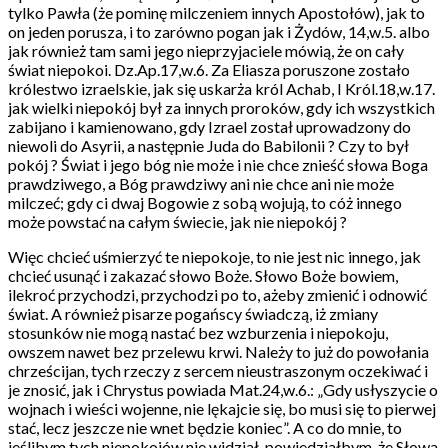
tylko Pawła (że pominę milczeniem innych Apostołów), jak to
on jeden porusza, i to zarówno pogan jak i Żydów, 14,w.5. albo
jak również tam sami jego nieprzyjaciele mówią, że on cały
świat niepokoi. Dz.Ap.17,w.6. Za Eliasza poruszone zostało
królestwo izraelskie, jak się uskarża król Achab, I Król.18,w.17.
jak wielki niepokój był za innych proroków, gdy ich wszystkich
zabijano i kamienowano, gdy Izrael został uprowadzony do
niewoli do Asyrii, a następnie Juda do Babilonii ? Czy to był
pokój ? Świat i jego bóg nie może i nie chce znieść słowa Boga
prawdziwego, a Bóg prawdziwy ani nie chce ani nie może
milczeć; gdy ci dwaj Bogowie z sobą wojują, to cóż innego
może powstać na całym świecie, jak nie niepokój ?
Więc chcieć uśmierzyć te niepokoje, to nie jest nic innego, jak
chcieć usunąć i zakazać słowo Boże. Słowo Boże bowiem,
ilekroć przychodzi, przychodzi po to, ażeby zmienić i odnowić
świat. A również pisarze pogańscy świadczą, iż zmiany
stosunków nie mogą nastać bez wzburzenia i niepokoju,
owszem nawet bez przelewu krwi. Należy to już do powołania
chrześcijan, tych rzeczy z sercem nieustraszonym oczekiwać i
je znosić, jak i Chrystus powiada Mat.24,w.6.: „Gdy usłyszycie o
wojnach i wieści wojenne, nie lękajcie się, bo musi się to pierwej
stać, lecz jeszcze nie wnet będzie koniec”. A co do mnie, to
jeślibym tych niepokojów nie widział, powiedziałbym, że Słowa