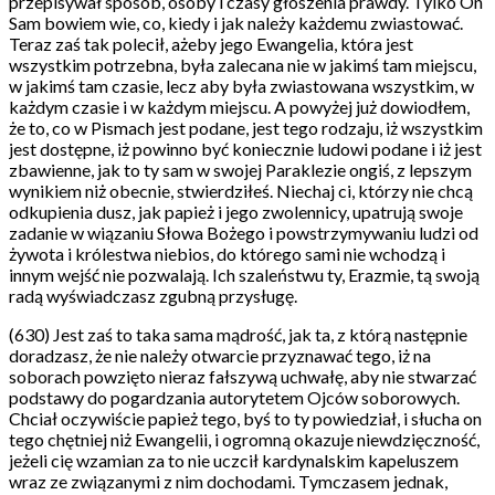
przepisywał sposób, osoby i czasy głoszenia prawdy. Tylko On
Sam bowiem wie, co, kiedy i jak należy każdemu zwiastować.
Teraz zaś tak polecił, ażeby jego Ewangelia, która jest
wszystkim potrzebna, była zalecana nie w jakimś tam miejscu,
w jakimś tam czasie, lecz aby była zwiastowana wszystkim, w
każdym czasie i w każdym miejscu. A powyżej już dowiodłem,
że to, co w Pismach jest podane, jest tego rodzaju, iż wszystkim
jest dostępne, iż powinno być koniecznie ludowi podane i iż jest
zbawienne, jak to ty sam w swojej Paraklezie ongiś, z lepszym
wynikiem niż obecnie, stwierdziłeś. Niechaj ci, którzy nie chcą
odkupienia dusz, jak papież i jego zwolennicy, upatrują swoje
zadanie w wiązaniu Słowa Bożego i powstrzymywaniu ludzi od
żywota i królestwa niebios, do którego sami nie wchodzą i
innym wejść nie pozwalają. Ich szaleństwu ty, Erazmie, tą swoją
radą wyświadczasz zgubną przysługę.
(630) Jest zaś to taka sama mądrość, jak ta, z którą następnie
doradzasz, że nie należy otwarcie przyznawać tego, iż na
soborach powzięto nieraz fałszywą uchwałę, aby nie stwarzać
podstawy do pogardzania autorytetem Ojców soborowych.
Chciał oczywiście papież tego, byś to ty powiedział, i słucha on
tego chętniej niż Ewangelii, i ogromną okazuje niewdzięczność,
jeżeli cię wzamian za to nie uczcił kardynalskim kapeluszem
wraz ze związanymi z nim dochodami. Tymczasem jednak,