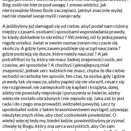
Bóg osób nie bierze pod uwagę. I znowu widzisz, jak
nierozważnie Słowo Boże zaczepiasz, jakbyś znacznie wyżej
nad nie stawiał swoje myśli i swoje rady.
A jeślibyśmy już damagali się od ciebie, abyć podał nam różnicę
między czasami, osobami i sposobami wypowiadania prawdy,
to kiedy dokładnie to określisz ? Wcześniej, niż ty jedną pewną
regułę ustalisz, świat w swoim naznaczonym mu czasie się
skończy. A gdzie tymczasem podzieje się urząd nauczania ?
gdzie podzieją się dusze, które należy nauczać ? A jak
potrafiłbyś to ty, który nie masz żadnej znajomości osób, ani
czasów, ani sposobów ? A choćbyś i jaknajlepszą miał
znajomość, jednak serc ludzkich nie znasz, chyba że dla ciebie
wchodzi w rachubę ten sposób, ten czas, ta osoba, gdy i gdzie
prawdy tak się naucza, ażeby papież się nie obraził, cesarz się
nie rozgniewał, nie zaniepokoili się kapłani i książęta, dalej,
ażeby nie powstały niepokoje i poruszenia w świecie, ażeby
wielu nie zostało obrażonych i nie zepsuło się. Jaka zaś to jest
rada i do czego ona prowadzi, widziałeś powyżej. Lecz ty
upodobałeś sobie z takim krasomówstwem wystąpić, używając
nieużytecznych słów, aby choć cośkolwiek powiedzieć. O
wieleż więcej tedy my, biedni ludzie, powinniśbyśmy przyznać
chwałę tę Bogu, który zna serca wszystkich, aby On sam