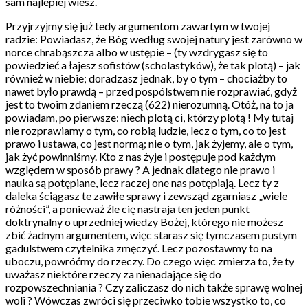
sam najlepiej wiesz.
Przyjrzyjmy się już tedy argumentom zawartym w twojej
radzie: Powiadasz, że Bóg według swojej natury jest zarówno w
norce chrabąszcza albo w ustępie – (ty wzdrygasz się to
powiedzieć a łajesz sofistów (scholastyków), że tak plotą) – jak
również w niebie; doradzasz jednak, by o tym – chociażby to
nawet było prawdą – przed pospólstwem nie rozprawiać, gdyż
jest to twoim zdaniem rzeczą (622) nierozumną. Otóż, na to ja
powiadam, po pierwsze: niech plotą ci, którzy plotą ! My tutaj
nie rozprawiamy o tym, co robią ludzie, lecz o tym, co to jest
prawo i ustawa, co jest normą; nie o tym, jak żyjemy, ale o tym,
jak żyć powinniśmy. Kto z nas żyje i postępuje pod każdym
względem w sposób prawy ? A jednak dlatego nie prawo i
nauka są potępiane, lecz raczej one nas potępiają. Lecz ty z
daleka ściągasz te zawiłe sprawy i zewsząd zgarniasz „wiele
różności”, a ponieważ źle cię nastraja ten jeden punkt
doktrynalny o uprzedniej wiedzy Bożej, którego nie możesz
zbić żadnym argumentem, więc starasz się tymczasem pustym
gadulstwem czytelnika zmęczyć. Lecz pozostawmy to na
uboczu, powróćmy do rzeczy. Do czego więc zmierza to, że ty
uważasz niektóre rzeczy za nienadające się do
rozpowszechniania ? Czy zaliczasz do nich także sprawę wolnej
woli ? Wówczas zwróci się przeciwko tobie wszystko to, co