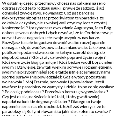
W ostatniej części przedmowy chcesz nas całkiem na serio
odstraszyć od tego rodzaju nauki i prawie że sądzisz, iż już
odniosłeś zwycięstwo. Powiadasz: Cóż jest bardziej
niekorzystne niż ogłaszać przed światem ten paradoks, że
cokolwiek czynimy, nie z wolnej woli czynimy, lecz z czystej
konieczności ? i przytaczasz owo zdanie Augustyna, że to Bóg
dokonuje w nas dobrych i złych czynów, i że to On dobre swoje
uczynki w nas nagradza i złe swoje uczynki w nas karze.
Rozwijasz tu całe bogactwo dowodów albo raczej uparcie
domagasz się dowodów; powiadasz mianowicie: Jak słowo to
publicznie podane stwarza śmiertelnym szeroki dostęp do
niepobożności ? Któryż zły człowiek poprawi życie swoje ?
Któż uwierzy, że Bóg go miłuje ? Któż będzie wiódł bój z ciałem
swoim ? Dziwię się, że w tak wielkim porywie i roznamiętnieniu
swoim nie przypomniałeś sobie także istniejącej między nami
spornej sprawy i nie powiedziałeś: Gdzie wtedy pozostanie
wolna wola ? Mój Erazmie, ponownie i ja powiadam: Jeżeli
uważasz te paradoksy za wymysły ludzkie, to po co się wysilasz
? Po co się podniecasz ? Przeciwko komu się wypowiadasz ?
Czy jest dzisiaj na świecie ktoś taki, ktoby gwałtowniej
napadał na ludzkie dogmaty niż Luter ? Dlatego to twoje
napomnienie nic nas nie obchodzi. Jeżeli zaś wierzysz, że te
paradoksy są Bożymi słowami, to jakimże czołem to czynisz ?