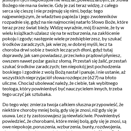
Bożego nie ma na świecie. Gdy je zaś teraz widzę, z całego
serca się cieszę i nie przejmuję się nimi, będąc tego
najpewniejszym, że władztwo papieża i jego zwolenników
rozpadnie się, gdyż na nie najmocniej natarło Słowo Boże, które
teraz przez świat bieży. Widzę wyraźnie, mój Erazmie, że ty w
wielu książkach użalasz się na te wzburzenia, na zakłócenie
pokoju i zgody; następnie wiele przedsiębierzesz, by szukać
środków zaradczych, jak wierzę, w dobrej myśli, lecz ta
choroba drwi sobie z twoich leczących dłoni, gdyż tutaj
doprawdy, jak sam powiadasz, przeciwko prądowi płyniesz,
owszem nawet pożar gasisz słomą. Przestań się żalić, przestań
szukać środków zaradczych; ten niepokój jest pochodzenia
boskiego i zgodnie z wolą Bożą nastał i panuje, i nie ustanie, aż
wszystkich nieprzyjaciół słowa rozdepcze (627) na błoto
uliczne. Chociaż ubolewać należy, że ciebie, tak wybitnego
teologa, który powinienbyś być nauczycielem innych, trzeba
tego uczyć jak sztubaka.
Do tego więc zmierza twoja całkiem słuszna przypowieść, że
niektóre choroby mniej bolą, gdy się je znosi, niż gdy się je
usuwa. Lecz ty zastosowujesz ją niewłaściwie. Powinienbyś
powiedzieć, że chorobami, które mniej bolą, gdy się je znosi, są
owe niepokoje, poruszenia, wzburzenia, bunty, rozdwojenia,