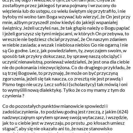
zostałbym przez jakiegoś tyrana pojmany i wrzucony do
więzienia lub do ustępu, co wielu świętym się przytrafiło, i nie
byłoby mi wolno tam Boga wzywać lub wierzyć, że On jest przy
mnie, ażbym przyszedł znów kiedyś do jakiejś wspaniałej
świątnicy. Jeżeli uczyłeś nas, że tak głupio należy o Bogu paplać
i jeżeli gorszysz się tymi miejscami, w których On przebywa, to
wreszcie nie będziesz chciał przyznać, że On naszym zdaniem
w niebie zasiada; a wszak i niebiosa niebios Go nie ogarną i nie
są Go godne. Lecz, jak powiedziałem, ty, zwyczajem swoim, w
sposób tak przykry dokuczasz, by sprawę naszą obciążyć i
uczynić nienawistną, ponieważ wiedziałeś, że jest ona dla ciebie
nie do pokonania i niezwyciężona. Co do drugiego przykładu, że
są trzej Bogowie, to przyznaję, że może on być przyczyną
zgorszenia, jeżeli się tak naucza, co zresztą nie jest prawdą i
Pismo tego nie uczy. Lecz sofiści (scholastycy) tak mówią i oni
to wymyślili nową dialektykę. Tylko że co my mamy z tym do
czynienia ?
Co do pozostałych punktów mianowicie spowiedzi i
zadośćuczynienia , to podziwu godną jest rzeczą, z jakim (624)
nadzwyczajnym sprytem sprawę swoją wytaczasz, i wszędzie,
jak to u ciebie jest w zwyczaju, po prostu „po kłosach umiesz
stąpać”, aby się nie okazało ani to, że nasze stanowisko