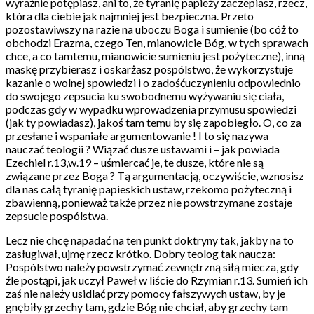
wyraźnie potępiasz, ani to, że tyranię papieży zaczepiasz, rzecz,
która dla ciebie jak najmniej jest bezpieczna. Przeto
pozostawiwszy na razie na uboczu Boga i sumienie (bo cóż to
obchodzi Erazma, czego Ten, mianowicie Bóg, w tych sprawach
chce, a co tamtemu, mianowicie sumieniu jest pożyteczne), inną
maskę przybierasz i oskarżasz pospólstwo, że wykorzystuje
kazanie o wolnej spowiedzi i o zadośćuczynieniu odpowiednio
do swojego zepsucia ku swobodnemu wyżywaniu się ciała,
podczas gdy w wypadku wprowadzenia przymusu spowiedzi
(jak ty powiadasz), jakoś tam temu by się zapobiegło. O, co za
przesłane i wspaniałe argumentowanie ! I to się nazywa
nauczać teologii ? Wiązać dusze ustawami i – jak powiada
Ezechiel r.13,w.19 – uśmiercać je, te dusze, które nie są
związane przez Boga ? Tą argumentacją, oczywiście, wznosisz
dla nas całą tyranię papieskich ustaw, rzekomo pożyteczną i
zbawienną, ponieważ także przez nie powstrzymane zostaje
zepsucie pospólstwa.
Lecz nie chcę napadać na ten punkt doktryny tak, jakby na to
zasługiwał, ujmę rzecz krótko. Dobry teolog tak naucza:
Pospólstwo należy powstrzymać zewnętrzną siłą miecza, gdy
źle postąpi, jak uczył Paweł w liście do Rzymian r.13. Sumień ich
zaś nie należy usidlać przy pomocy fałszywych ustaw, by je
gnębiły grzechy tam, gdzie Bóg nie chciał, aby grzechy tam