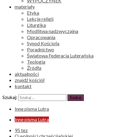
WYPOCZYNEK
materiały
Etyka
Lekcje religii
Liturgika
Modlitwa nadzwyczajna
Opracowania
Synod Kościoła
Poradnictwo
Światowa Federacja Luterańska
Teologia
Źródła
aktualności
znajdź kościół
kontakt
Szukaj:
Inne pisma Lutra
Inne pisma Lutra
95 tez
O wolności chrześcijańskiej