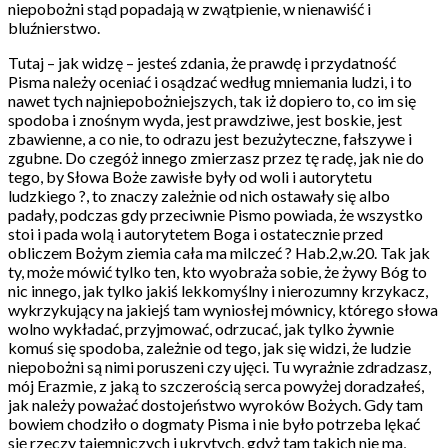
niepobożni stąd popadają w zwątpienie, w nienawiść i
bluźnierstwo.
Tutaj – jak widzę – jesteś zdania, że prawdę i przydatność
Pisma należy oceniać i osądzać według mniemania ludzi, i to
nawet tych najniepobożniejszych, tak iż dopiero to, co im się
spodoba i znośnym wyda, jest prawdziwe, jest boskie, jest
zbawienne, a co nie, to odrazu jest bezużyteczne, fałszywe i
zgubne. Do czegóż innego zmierzasz przez tę radę, jak nie do
tego, by Słowa Boże zawisłe były od woli i autorytetu
ludzkiego ?, to znaczy zależnie od nich ostawały się albo
padały, podczas gdy przeciwnie Pismo powiada, że wszystko
stoi i pada wolą i autorytetem Boga i ostatecznie przed
obliczem Bożym ziemia cała ma milczeć ? Hab.2,w.20. Tak jak
ty, może mówić tylko ten, kto wyobraża sobie, że żywy Bóg to
nic innego, jak tylko jakiś lekkomyślny i nierozumny krzykacz,
wykrzykujący na jakiejś tam wyniosłej mównicy, którego słowa
wolno wykładać, przyjmować, odrzucać, jak tylko żywnie
komuś się spodoba, zależnie od tego, jak się widzi, że ludzie
niepobożni są nimi poruszeni czy ujęci. Tu wyrażnie zdradzasz,
mój Erazmie, z jaką to szczerością serca powyżej doradzałeś,
jak należy poważać dostojeństwo wyroków Bożych. Gdy tam
bowiem chodziło o dogmaty Pisma i nie było potrzeba lękać
się rzeczy tajemniczych i ukrytych, gdyż tam takich nie ma,