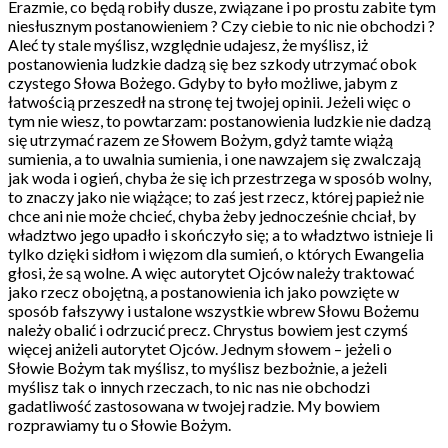
Erazmie, co będą robiły dusze, związane i po prostu zabite tym
niesłusznym postanowieniem ? Czy ciebie to nic nie obchodzi ?
Aleć ty stale myślisz, względnie udajesz, że myślisz, iż
postanowienia ludzkie dadzą się bez szkody utrzymać obok
czystego Słowa Bożego. Gdyby to było możliwe, jabym z
łatwością przeszedł na stronę tej twojej opinii. Jeżeli więc o
tym nie wiesz, to powtarzam: postanowienia ludzkie nie dadzą
się utrzymać razem ze Słowem Bożym, gdyż tamte wiążą
sumienia, a to uwalnia sumienia, i one nawzajem się zwalczają
jak woda i ogień, chyba że się ich przestrzega w sposób wolny,
to znaczy jako nie wiążące; to zaś jest rzecz, której papież nie
chce ani nie może chcieć, chyba żeby jednocześnie chciał, by
władztwo jego upadło i skończyło się; a to władztwo istnieje li
tylko dzięki sidłom i więzom dla sumień, o których Ewangelia
głosi, że są wolne. A więc autorytet Ojców należy traktować
jako rzecz obojętną, a postanowienia ich jako powzięte w
sposób fałszywy i ustalone wszystkie wbrew Słowu Bożemu
należy obalić i odrzucić precz. Chrystus bowiem jest czymś
więcej aniżeli autorytet Ojców. Jednym słowem – jeżeli o
Słowie Bożym tak myślisz, to myślisz bezbożnie, a jeżeli
myślisz tak o innych rzeczach, to nic nas nie obchodzi
gadatliwość zastosowana w twojej radzie. My bowiem
rozprawiamy tu o Słowie Bożym.