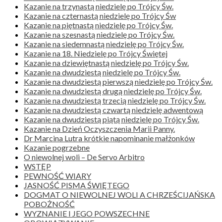
Kazanie na trzynastą niedzielę po Trójcy Św.
Kazanie na czternastą niedzielę po Trójcy Św
Kazanie na piętnastą niedzielę po Trójcy Św.
Kazanie na szesnastą niedzielę po Trójcy Św.
Kazanie na siedemnastą niedzielę po Trójcy Św.
Kazanie na 18. Niedzielę po Trójcy Świętej
Kazanie na dziewiętnastą niedzielę po Trójcy Św.
Kazanie na dwudziestą niedzielę po Trójcy Św.
Kazanie na dwudziestą pierwszą niedzielę po Trójcy Św.
Kazanie na dwudziestą drugą niedzielę po Trójcy Św.
Kazanie na dwudziestą trzecią niedzielę po Trójcy Św.
Kazanie na dwudziestą czwartą niedzielę adwentową
Kazanie na dwudziestą piątą niedzielę po Trójcy Św.
Kazanie na Dzień Oczyszczenia Marii Panny.
Dr Marcina Lutra krótkie napominanie małżonków
Kazanie pogrzebne
O niewolnej woli – De Servo Arbitro
WSTĘP
PEWNOŚĆ WIARY
JASNOŚĆ PISMA ŚWIĘTEGO
DOGMAT O NIEWOLNEJ WOLI A CHRZEŚCIJAŃSKA
POBOŻNOŚĆ
WYZNANIE I JEGO POWSZECHNE