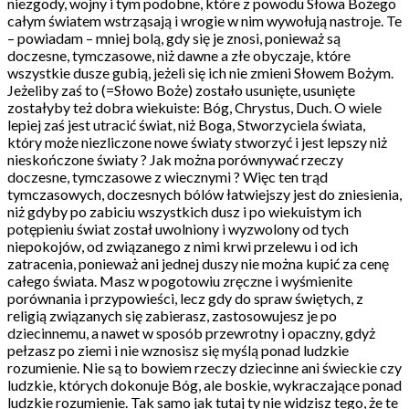
niezgody, wojny i tym podobne, które z powodu Słowa Bożego
całym światem wstrząsają i wrogie w nim wywołują nastroje. Te
– powiadam – mniej bolą, gdy się je znosi, ponieważ są
doczesne, tymczasowe, niż dawne a złe obyczaje, które
wszystkie dusze gubią, jeżeli się ich nie zmieni Słowem Bożym.
Jeżeliby zaś to (=Słowo Boże) zostało usunięte, usunięte
zostałyby też dobra wiekuiste: Bóg, Chrystus, Duch. O wiele
lepiej zaś jest utracić świat, niż Boga, Stworzyciela świata,
który może niezliczone nowe światy stworzyć i jest lepszy niż
nieskończone światy ? Jak można porównywać rzeczy
doczesne, tymczasowe z wiecznymi ? Więc ten trąd
tymczasowych, doczesnych bólów łatwiejszy jest do zniesienia,
niż gdyby po zabiciu wszystkich dusz i po wiekuistym ich
potępieniu świat został uwolniony i wyzwolony od tych
niepokojów, od związanego z nimi krwi przelewu i od ich
zatracenia, ponieważ ani jednej duszy nie można kupić za cenę
całego świata. Masz w pogotowiu zręczne i wyśmienite
porównania i przypowieści, lecz gdy do spraw świętych, z
religią związanych się zabierasz, zastosowujesz je po
dziecinnemu, a nawet w sposób przewrotny i opaczny, gdyż
pełzasz po ziemi i nie wznosisz się myślą ponad ludzkie
rozumienie. Nie są to bowiem rzeczy dziecinne ani świeckie czy
ludzkie, których dokonuje Bóg, ale boskie, wykraczające ponad
ludzkie rozumienie. Tak samo jak tutaj ty nie widzisz tego, że te