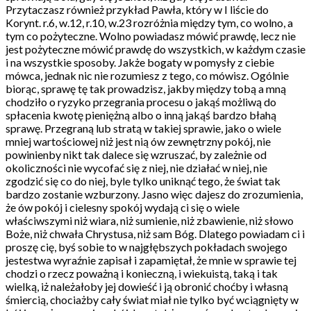
Przytaczasz również przykład Pawła, który w I liście do
Korynt. r.6, w.12, r.10, w.23 rozróżnia między tym, co wolno, a
tym co pożyteczne. Wolno powiadasz mówić prawdę, lecz nie
jest pożyteczne mówić prawdę do wszystkich, w każdym czasie
i na wszystkie sposoby. Jakże bogaty w pomysły z ciebie
mówca, jednak nic nie rozumiesz z tego, co mówisz. Ogólnie
biorąc, sprawę tę tak prowadzisz, jakby między tobą a mną
chodziło o ryzyko przegrania procesu o jakąś możliwą do
spłacenia kwotę pieniężną albo o inną jakąś bardzo błahą
sprawę. Przegraną lub stratą w takiej sprawie, jako o wiele
mniej wartościowej niż jest nią ów zewnętrzny pokój, nie
powinienby nikt tak dalece się wzruszać, by zależnie od
okoliczności nie wycofać się z niej, nie działać w niej, nie
zgodzić się co do niej, byle tylko uniknąć tego, że świat tak
bardzo zostanie wzburzony. Jasno więc dajesz do zrozumienia,
że ów pokój i cielesny spokój wydają ci się o wiele
właściwszymi niż wiara, niż sumienie, niż zbawienie, niż słowo
Boże, niż chwała Chrystusa, niż sam Bóg. Dlatego powiadam ci i
proszę cię, byś sobie to w najgłębszych pokładach swojego
jestestwa wyraźnie zapisał i zapamiętał, że mnie w sprawie tej
chodzi o rzecz poważną i konieczną, i wiekuistą, taką i tak
wielką, iż należałoby jej dowieść i ją obronić choćby i własną
śmiercią, chociażby cały świat miał nie tylko być wciągnięty w