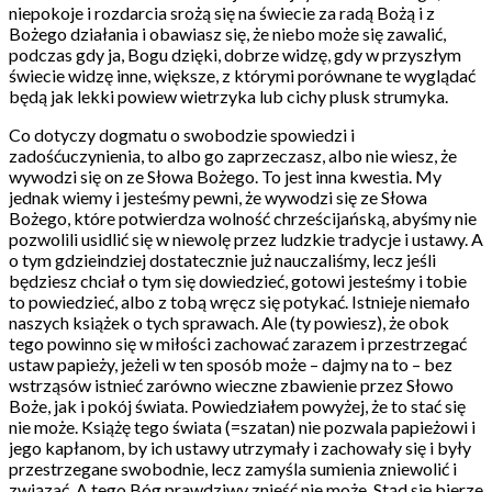
niepokoje i rozdarcia srożą się na świecie za radą Bożą i z
Bożego działania i obawiasz się, że niebo może się zawalić,
podczas gdy ja, Bogu dzięki, dobrze widzę, gdy w przyszłym
świecie widzę inne, większe, z którymi porównane te wyglądać
będą jak lekki powiew wietrzyka lub cichy plusk strumyka.
Co dotyczy dogmatu o swobodzie spowiedzi i
zadośćuczynienia, to albo go zaprzeczasz, albo nie wiesz, że
wywodzi się on ze Słowa Bożego. To jest inna kwestia. My
jednak wiemy i jesteśmy pewni, że wywodzi się ze Słowa
Bożego, które potwierdza wolność chrześcijańską, abyśmy nie
pozwolili usidlić się w niewolę przez ludzkie tradycje i ustawy. A
o tym gdzieindziej dostatecznie już nauczaliśmy, lecz jeśli
będziesz chciał o tym się dowiedzieć, gotowi jesteśmy i tobie
to powiedzieć, albo z tobą wręcz się potykać. Istnieje niemało
naszych książek o tych sprawach. Ale (ty powiesz), że obok
tego powinno się w miłości zachować zarazem i przestrzegać
ustaw papieży, jeżeli w ten sposób może – dajmy na to – bez
wstrząsów istnieć zarówno wieczne zbawienie przez Słowo
Boże, jak i pokój świata. Powiedziałem powyżej, że to stać się
nie może. Książę tego świata (=szatan) nie pozwala papieżowi i
jego kapłanom, by ich ustawy utrzymały i zachowały się i były
przestrzegane swobodnie, lecz zamyśla sumienia zniewolić i
związać. A tego Bóg prawdziwy znieść nie może. Stąd się bierze