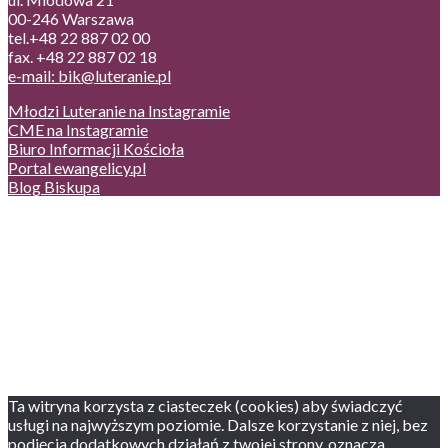
00-246 Warszawa
tel.+48 22 887 02 00
fax. +48 22 887 02 18
e-mail: bik@luteranie.pl
Młodzi Luteranie na Instagramie
CME na Instagramie
Biuro Informacji Kościoła
Portal ewangelicy.pl
Blog Biskupa
Poczta
Prywatność, cookies
English version
Status usług
Facebook
Twitter
Youtube
Instagram
Ta witryna korzysta z ciasteczek (cookies) aby świadczyć
usługi na najwyższym poziomie. Dalsze korzystanie z niej, bez
podjęcia dodatkowych działań z twojej strony, oznacza