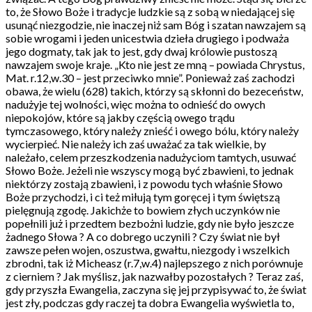
to, że Słowo Boże i tradycje ludzkie są z sobą w niedającej się
usunąć niezgodzie, nie inaczej niż sam Bóg i szatan nawzajem są
sobie wrogami i jeden unicestwia dzieła drugiego i podważa
jego dogmaty, tak jak to jest, gdy dwaj królowie pustoszą
nawzajem swoje kraje. „Kto nie jest ze mną – powiada Chrystus,
Mat. r.12,w.30 – jest przeciwko mnie”. Ponieważ zaś zachodzi
obawa, że wielu (628) takich, którzy są skłonni do bezeceństw,
nadużyje tej wolności, więc można to odnieść do owych
niepokojów, które są jakby częścią owego trądu
tymczasowego, który należy znieść i owego bólu, który należy
wycierpieć. Nie należy ich zaś uważać za tak wielkie, by
należało, celem przeszkodzenia nadużyciom tamtych, usuwać
Słowo Boże. Jeżeli nie wszyscy mogą być zbawieni, to jednak
niektórzy zostają zbawieni, i z powodu tych właśnie Słowo
Boże przychodzi, i ci też miłują tym goręcej i tym świętszą
pielęgnują zgodę. Jakichże to bowiem złych uczynków nie
popełnili już i przedtem bezbożni ludzie, gdy nie było jeszcze
żadnego Słowa ? A co dobrego uczynili ? Czy świat nie był
zawsze pełen wojen, oszustwa, gwałtu, niezgody i wszelkich
zbrodni, tak iż Micheasz (r.7,w.4) najlepszego z nich porównuje
z cierniem ? Jak myślisz, jak nazwałby pozostałych ? Teraz zaś,
gdy przyszła Ewangelia, zaczyna się jej przypisywać to, że świat
jest zły, podczas gdy raczej ta dobra Ewangelia wyświetla to,