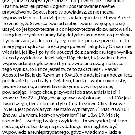
(631) Gdzie twój wstyd ? Gdzie – nie powiem już – ów umiar
Erazma, lecz lęk przed Bogiem i poszanowanie należne
prawdziwemu Bogu, skoro ty powiadasz, że nie można
wypowiedzieć nic bardziej nieprzydatnego niż to Słowo Boże ?
To znaczy, że Stwórca twój od ciebie, tworu swojego, ma się
uczyć, co jest pożyteczne, a co niepożyteczne do zwiastowania,
i ten głupi czy nierozumny Bóg dotychczas nie wie, co powinno
być nauczane, aż dopiero ty, jego mistrz, podasz przepis co do
miary jego mądrości i treści jego poleceń, jakgdyby On sam nie
wiedział, jeślibyś go ty nie pouczył, że z paradoksu tego wynika
to, co ty wykładasz. Jeżeli więc Bóg chciał, by jawnie to było
wypowiadane i ogłoszone i by nie zwracano uwagi na to, co z
tego wynika, to kimże jesteś ty, że to zakazujesz ? Paweł
Apostoł w liście do Rzymian, r.9,w.18, nie gdzieś na uboczu, lecz
publicznie i przed całym światem, bardzo swobodnymi usty,
jawnie to samo, a nawet twardszymi słowy rozpatruje,
powiadając: „Kogo chce, przywodzi do zatwardziałości” i
znowu r.9,w.22 – „Bóg, chcąc gniew swój okazać…” itd. Cóż jest
twardszego, (lecz dla ciała tylko), niż to słowo Chrystusowe:
„Wielu. jest powołanych, ale mało wybranych ?” Mat.20,w.16 I
Znowu: „Ja wiem, których wybrałem” Jan 13,w.19. Ma się
rozumieć, – według twojego wykładu – to wszystko jest tego
rodzaju, iż nic bardziej nieprzydatnego nie mogłoby być
wypowiedziane, nieprzydatnego, gdyż – wiadomo – ludzie