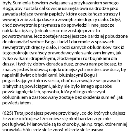
były. Sumienia bowiem związane są przykazaniem samego
Boga, aby została całkowicie usunięta owa na drodze jako
zawada stojąca tyrania papieży, która oszukańczo straszy i
wewnętrznie zabija dusze a zewnętrznie dręczy ciało. Gdyż,
choć zewnętrznie przymusza do spowiedzi i inne jeszcze
nakłada ciężary, jednak serce nie zostaje przez to
powstrzymane, lecz zostaje raczej jeszcze bardziej pobudzone
do nienawiści wobec Boga i ludzi i daremnie w sprawach
zewnętrznych dręczy ciało, i rodzi samych obłudników, tak iż
tego pokroju tyrańscy prawodawcy nie są niczym innym, jak
tylko wilkami drapieżnymi, złodziejami i rozbójnikami dla
duszy. I tych ty, dobry doradca dusz, znowu nam polecasz, to
znaczy jesteś hodowcą najokrutniejszych morderców dusz, by
napełnili świat obłudnikami, bluźniącymi Bogu i
pogardzającymi nim w sercu, choć na zewnątrz w sprawach
błahych są powściągani, jakby nie było innego sposobu
powściągnięcia ich, sposobu, który nikogo nie czyni
obłudnikiem a zastosowany zostaje bez skażenia sumień, jak
powiedziałem .
(625) Tutaj podajesz pewne przykłady , co do których udajesz,
że w nie obfitujesz i że umiesz się nimi bardzo zręcznie
posługiwać. Mianowicie są to choroby, jak np. trąd, które mniej
sprawiają bólu, gdy się je znosi, niż gdy się je usuwa.