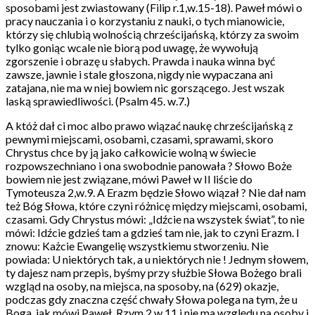
sposobami jest zwiastowany (Filip r.1,w.15-18). Paweł mówi o
pracy nauczania i o korzystaniu z nauki, o tych mianowicie,
którzy się chlubią wolnością chrześcijańską, którzy za swoim
tylko goniąc wcale nie biorą pod uwagę, że wywołują
zgorszenie i obrazę u słabych. Prawda i nauka winna być
zawsze, jawnie i stale głoszona, nigdy nie wypaczana ani
zatajana, nie ma w niej bowiem nic gorszącego. Jest wszak
laską sprawiedliwości. (Psalm 45. w.7.)
A któż dał ci moc albo prawo wiązać naukę chrześcijańską z
pewnymi miejscami, osobami, czasami, sprawami, skoro
Chrystus chce by ją jako całkowicie wolną w świecie
rozpowszechniano i ona swobodnie panowała ? Słowo Boże
bowiem nie jest związane, mówi Paweł w II liście do
Tymoteusza 2,w.9. A Erazm będzie Słowo wiązał ? Nie dał nam
też Bóg Słowa, które czyni różnicę między miejscami, osobami,
czasami. Gdy Chrystus mówi: „Idźcie na wszystek świat”, to nie
mówi: Idźcie gdzieś tam a gdzieś tam nie, jak to czyni Erazm. I
znowu: Każcie Ewangelię wszystkiemu stworzeniu. Nie
powiada: U niektórych tak, a u niektórych nie ! Jednym słowem,
ty dajesz nam przepis, byśmy przy służbie Słowa Bożego brali
wzgląd na osoby, na miejsca, na sposoby, na (629) okazje,
podczas gdy znaczna część chwały Słowa polega na tym, że u
Boga, jak mówi Paweł, Rzym.2.w.11 i nie ma względu na osoby i