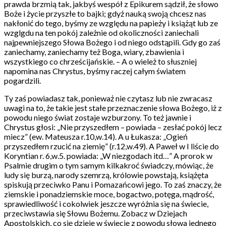
prawda brzmią tak, jakbyś wespół z Epikurem sądził, że słowo
Boże i życie przyszłe to bajki; gdyż nauką swoją chcesz nas
nakłonić do tego, byśmy ze względu na papieży i książąt lub ze
wzglgdu na ten pokój zależnie od okoliczności zaniechali
najpewniejszego Słowa Bożego i od niego odstąpili. Gdy go zaś
zaniechamy, zaniechamy też Boga, wiary, zbawienia i
wszystkiego co chrześcijańskie. – A o wieleż to słuszniej
napomina nas Chrystus, byśmy raczej całym światem
pogardzili.
Ty zaś powiadasz tak, ponieważ nie czytasz lub nie zwracasz
uwagi na to, że takie jest stałe przeznaczenie słowa Bożego, iż z
powodu niego świat zostaje wzburzony. To też jawnie i
Chrystus głosi: „Nie przyszedłem – powiada – zesłać pokój lecz
miecz” (ew. Mateusza r.10,w.14). A u Łukasza: „Ogień
przyszedłem rzucić na ziemię” (r.12,w.49). A Paweł w I liście do
Koryntian r. 6,w.5. powiada: „W niezgodach itd…” A prorok w
Psalmie drugim o tym samym kilkakroć świadczy, mówiąc, że
ludy się burzą, narody szemrzą, królowie powstają, książęta
spiskują przeciwko Panu i Pomazańcowi jego. To zaś znaczy, że
ziemskie i ponadziemskie moce, bogactwo, potęga, mądrość,
sprawiedliwość i cokolwiek jeszcze wyróżnia się na świecie,
przeciwstawia się Słowu Bożemu. Zobacz w Dziejach
Apostolskich, co się dzieje w świecie z powodu słowa jednego