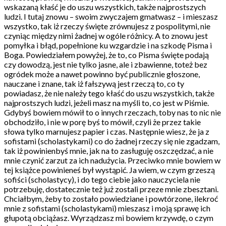
wskazaną kłaść je do uszu wszystkich, także najprostszych
ludzi. I tutaj znowu – swoim zwyczajem gmatwasz – i mieszasz
wszystko, tak iż rzeczy święte zrównujesz z pospolitymi, nie
czyniąc między nimi żadnej w ogóle różnicy. A to znowu jest
pomyłka i błąd, popełnione ku wzgardzie i na szkodę Pisma i
Boga. Powiedziałem powyżej, że to, co Pisma święte podają
czy dowodzą, jest nie tylko jasne, ale i zbawienne, toteż bez
ogródek może a nawet powinno być publicznie głoszone,
nauczane i znane, tak iż fałszywą jest rzeczą to, co ty
powiadasz, że nie należy tego kłaść do uszu wszystkich, także
najprostszych ludzi, jeżeli masz na myśli to, co jest w Piśmie.
Gdybyś bowiem mówił to o innych rzeczach, toby nas to nic nie
obchodziło, i nie w porę byś to mówił, czyli że przez takie
słowa tylko marnujesz papier i czas. Następnie wiesz, że ja z
sofistami (scholastykami) co do żadnej rzeczy się nie zgadzam,
tak iż powinienbyś mnie, jak na to zasługuję oszczędzać, a nie
mnie czynić zarzut za ich nadużycia. Przeciwko mnie bowiem w
tej książce powinieneś był wystąpić. Ja wiem, w czym grzeszą
sofiści (scholastycy), i do tego ciebie jako nauczyciela nie
potrzebuję, dostatecznie też już zostali przeze mnie zbesztani.
Chciałbym, żeby to zostało powiedziane i powtórzone, ilekroć
mnie z sofistami (scholastykami) mieszasz i moją sprawę ich
głupotą obciążasz. Wyrządzasz mi bowiem krzywdę, o czym