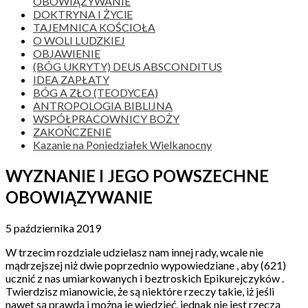
OBOWIĄZYWANIE
DOKTRYNA I ŻYClE
TAJEMNICA KOŚCIOŁA
O WOLI LUDZKIEJ
OBJAWIENIE
(BÓG UKRYTY) DEUS ABSCONDITUS
IDEA ZAPŁATY
BÓG A ZŁO (TEODYCEA)
ANTROPOLOGIA BIBLIJNA
WSPÓŁPRACOWNICY BOŻY
ZAKOŃCZENIE
Kazanie na Poniedziałek Wielkanocny
WYZNANIE I JEGO POWSZECHNE
OBOWIĄZYWANIE
5 października 2019
W trzecim rozdziale udzielasz nam innej rady, wcale nie
mądrzejszej niż dwie poprzednio wypowiedziane , aby (621)
ucznić z nas umiarkowanych i beztroskich Epikurejczyków .
Twierdzisz mianowicie, że są niektóre rzeczy takie, iż jeśli
nawet są prawdą i można je wiedzieć, jednak nie jest rzeczą